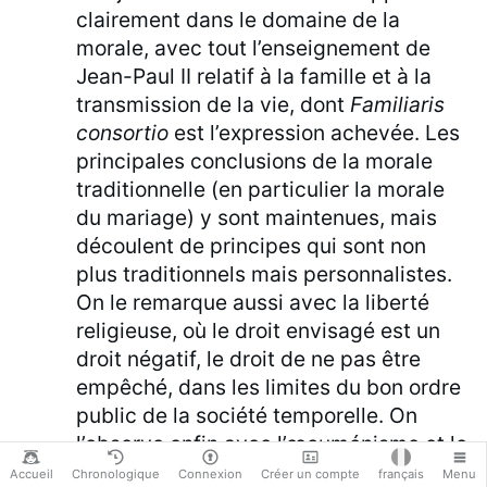
clairement dans le domaine de la
morale, avec tout l’enseignement de
Jean-Paul II relatif à la famille et à la
transmission de la vie, dont
Familiaris
consortio
est l’expression achevée. Les
principales conclusions de la morale
traditionnelle (en particulier la morale
du mariage) y sont maintenues, mais
découlent de principes qui sont non
plus traditionnels mais personnalistes.
On le remarque aussi avec la liberté
religieuse, où le droit envisagé est un
droit négatif, le droit de ne pas être
empêché, dans les limites du bon ordre
public de la société temporelle. On
l’observe enfin avec l’œcuménisme et le
dialogue interreligieux, où, quelle que
Accueil
Chronologique
Connexion
Créer un compte
français
Menu