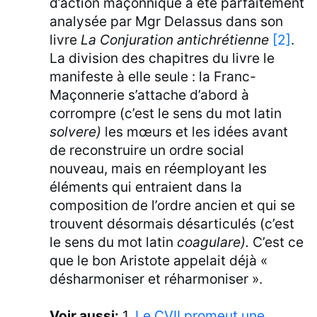
d’action maçonnique a été parfaitement
analysée par Mgr Delassus dans son
livre
La Conjuration antichrétienne
[2]
.
La division des chapitres du livre le
manifeste à elle seule : la Franc-
Maçonnerie s’attache d’abord à
corrompre (c’est le sens du mot latin
solvere)
les mœurs et les idées avant
de reconstruire un ordre social
nouveau, mais en réemployant les
éléments qui entraient dans la
composition de l’ordre ancien et qui se
trouvent désormais désarticulés (c’est
le sens du mot latin
coagulare).
C’est ce
que le bon Aristote appelait déjà «
désharmoniser et réharmoniser ».
Voir aussi:
1.
Le CVII promeut une