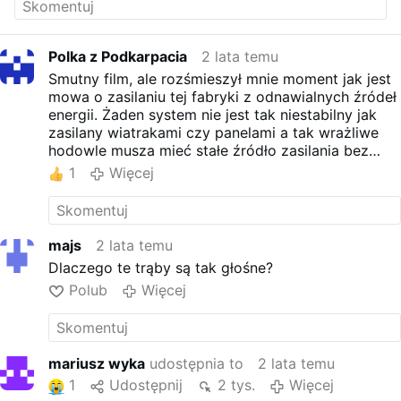
Polka z Podkarpacia
2 lata temu
Smutny film, ale rozśmieszył mnie moment jak jest
mowa o zasilaniu tej fabryki z odnawialnych źródeł
energii. Żaden system nie jest tak niestabilny jak
zasilany wiatrakami czy panelami a tak wrażliwe
hodowle musza mieć stałe źródło zasilania bez
wahań "mocy". Chyba, że to będzie elektrownia
1
Więcej
wodna.
majs
2 lata temu
Dlaczego te trąby są tak głośne?
Polub
Więcej
mariusz wyka
udostępnia to
2 lata temu
1
Udostępnij
2 tys.
Więcej