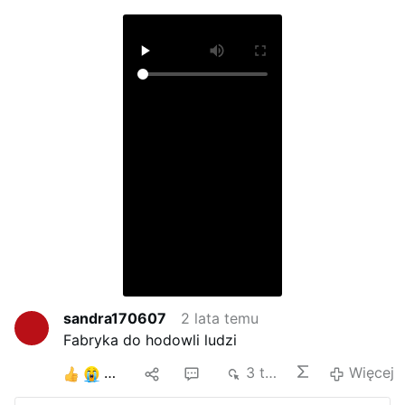
sandra170607
2 lata temu
Fabryka do hodowli ludzi
4
1
2
3 tys.
Więcej