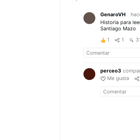
GenaroVH
hac
Historia para lee
Santiago Mazo
1
1
3
perceo3
compar
Me gusta