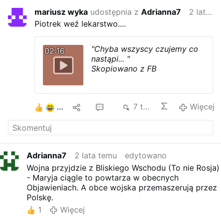
mariusz wyka
udostępnia z
Adrianna7
2 lata temu
Piotrek weź lekarstwo....
"Chyba wszyscy czujemy co
02:16
nastąpi... "
Skopiowano z FB
10
3
13
7 tys.
Więcej
Adrianna7
2 lata temu
edytowano
Wojna przyjdzie z Bliskiego Wschodu (To nie Rosja)
- Maryja ciągle to powtarza w obecnych
Objawieniach. A obce wojska przemaszerują przez
Polskę.
1
Więcej