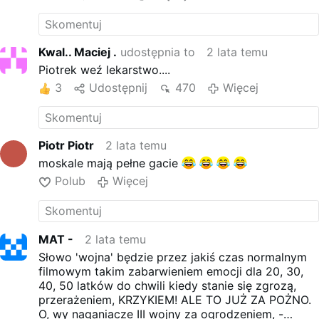
Kwal.. Maciej .
udostępnia to
2 lata temu
Piotrek weź lekarstwo....
3
Udostępnij
470
Więcej
Piotr Piotr
2 lata temu
moskale mają pełne gacie
Polub
Więcej
MAT -
2 lata temu
Słowo 'wojna' będzie przez jakiś czas normalnym
filmowym takim zabarwieniem emocji dla 20, 30,
40, 50 latków do chwili kiedy stanie się zgrozą,
przerażeniem, KRZYKIEM! ALE TO JUŻ ZA POŻNO.
O, wy naganiacze III wojny za ogrodzeniem, -