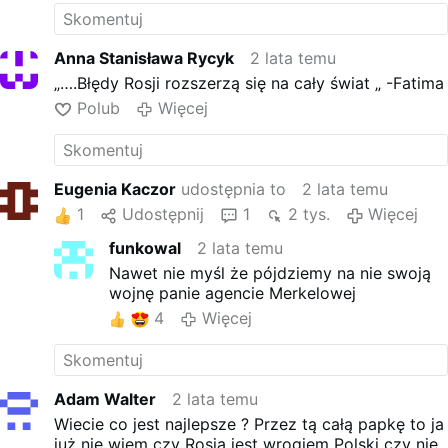
Anna Stanisława Rycyk
2 lata temu
„….Błędy Rosji rozszerzą się na cały świat „ -Fatima
Polub
Więcej
Eugenia Kaczor
udostępnia to
2 lata temu
1
Udostępnij
1
2 tys.
Więcej
funkowal
2 lata temu
Nawet nie myśl że pójdziemy na nie swoją
wojnę panie agencie Merkelowej
4
Więcej
Adam Walter
2 lata temu
Wiecie co jest najlepsze ? Przez tą całą papkę to ja
już nie wiem czy Rosja jest wrogiem Polski czy nie.