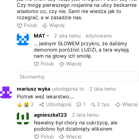
Czy mogę pierwszego rosjanina na ulicy bezkarnie
wiadomo co, czy nie. Sami nie wiedza jak to
rozegrać, a w zasadzie nas.
Polub
Więcej
MAT -
2 lata temu
edytowano
... jednym SŁOWEM przykro, że daliśmy
demonom poróżnić LUDZI, a tera wyleją
nam na głowy ich smołę.
Polub
Więcej
mariusz wyka
udostępnia to
2 lata temu
Piotrek weź lekarstwo....
2
Udostępnij
1
2 tys.
Więcej
agnieszka123
2 lata temu
Nawalny był chory na cukrzycę, ale
podobno był dziabnięty eliksirem
Polub
Więcej