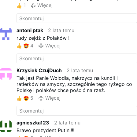
cmentarza chowani!
1
Więcej
antoni ptak
2 lata temu
rudy zejdź z Polaków !
4
Więcej
Krzysiek CzujDuch
2 lata temu
Tak jest Panie Wołodia, nakrzycz na kundli i
ratlerków na smyczy, szczególnie tego ryżego co
Polskę i polaków chce pościć na rzeż.
5
Więcej
agnieszka123
2 lata temu
Brawo prezydent Putin!!!!