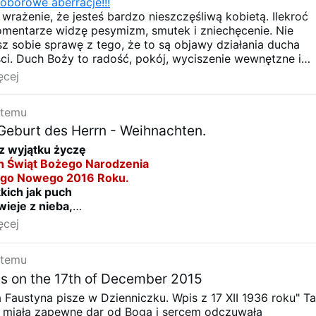
oborowe aberracje!!!
rażenie, że jesteś bardzo nieszczęśliwą kobietą. Ilekroć
mentarze widzę pesymizm, smutek i zniechęcenie. Nie
z sobie sprawę z tego, że to są objawy działania ducha
ości. Duch Boży to radość, pokój, wyciszenie wewnętzne i
azm.
ęcej
 temu
Geburt des Herrn - Weihnachten.
 wyjątku życzę
h Świąt Bożego Narodzenia
ego Nowego 2016 Roku.
kkich jak puch
wieje z nieba,
em nadziei
ęcej
zaśpiewa.
iękny dzień,
 temu
dzi na nowo,
ajemnych świąt
s on the 17th of December 2015
lorowo.
a Faustyna pisze w Dzienniczku. Wpis z 17 XII 1936 roku" T
cię hojnie błogosławi!
a miała zapewne dar od Boga i sercem odczuwała