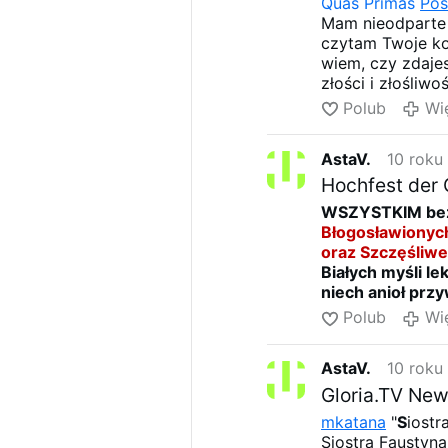
Quas Primas
Pos
Mam nieodparte w
czytam Twoje ko
wiem, czy zdajes
złości i złośliw
ogromny entuzj
Polub
Wi
AstaV.
10 roku
Hochfest der 
WSZYSTKIM bez
Błogosławionyc
oraz Szczęśliw
Białych myśli le
niech anioł przy
otworzy skrzydł
Polub
Wi
i niech kolędę 
Bo dzisiaj jest p
AstaV.
10 roku
wszystko się ro
więc w blasku t
Gloria.TV New
żyj zdrowo i ko
mkatana
"
S
iostr
Niech Boże Dzie
Siostra Faustyn