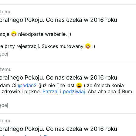
cznie z prawej strony tylko) i
zamawiać Msze św. za
 temu
są pojedyncze, nie należą do wspólnot a chciałyby się w to
ralnego Pokoju. Co nas czeka w 2016 roku
ę pisać do mnie będziemy tworzyć takie grupy modlitwy i
nę. Proszę powyższy apel rozgłosić na waszych www i
litwy możemy zaprosić również cały POLSKI NIEBIAŃSKI
 moje
nieodparte wrażenie. ;)
czyli naszych ŚWIĘTYCH i BŁOGOSŁAWIONYCH.
te przy rejestracji. Sukces murowany
:)
czekać
ęcej
 temu
ralnego Pokoju. Co nas czeka w 2016 roku
adam Ci
@adan2
(już nie The last
) że śmiech konia i
 zdrowie i piękno.
Patrzaj i podziwiaj.
Aha aha aha :) Bum
ęcej
 temu
ralnego Pokoju. Co nas czeka w 2016 roku