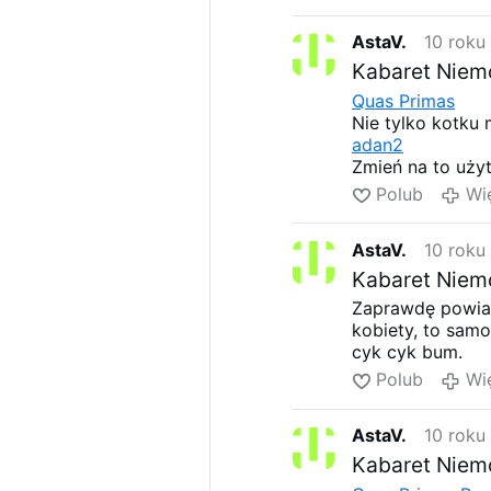
posłów (niekonie
Ojczyznę.
AstaV.
10 roku
Dla osób, które 
Kabaret Niemo
włączyć - prosz
postu za Ojczyz
Quas Primas
blogach.
Do mod
Nie tylko kotku
FRONT POMOCY 
adan2
Ewa J.
Zmień na to uży
* nie ma na co 
Polub
Wi
AstaV.
10 roku
Kabaret Niemo
Zaprawdę powi
kobiety, to samo
cyk cyk bum.
Polub
Wi
AstaV.
10 roku
Kabaret Niemo