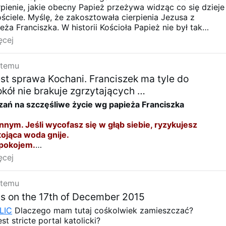
pienie, jakie obecny Papież przeżywa widząc co się dzieje
ościele. Myślę, że zakosztowała cierpienia Jezusa z
eża Franciszka. W historii Kościoła Papież nie był tak
tak ogołocony z czci, tak wyszydzany jak obecnie -równie
ęcej
ez tzw. "tradycjonalistów" z mantylkami, chustami i innymi
owie albo i bez. O widzialnej głowie KK nigdy nie powinn
 temu
eśli tak czynią ludzie tzw. "wiary" to służą oni samemu
igdy Bogu.
est sprawa Kochani. Franciszek ma tyle do
okół nie brakuje zgrzytających …
zań na szczęśliwe życie wg papieża Franciszka
innym. Jeśli wycofasz się w głąb siebie, ryzykujesz
ojąca woda gnije.
spokojem.
przyniósł niepokój, kosztem kultury zdrowego
ęcej
 zasiadacie przy rodzinnym stole, wyłączcie telewizor.
 dla rodziny.
 temu
wórczy w zetknięciu z ludźmi młodymi. Jeśli nie będą miel
dą w narkotyki.
s on the 17th of December 2015
rodowiska jest jednym z największych wyzwań, które
LIC
Dlaczego mam tutaj cośkolwiek zamieszczać?
ą. Czy ludzkość nie popełnia samobójstwa poprzez
est stricte portal katolicki?
tyczne użytkowanie natury?