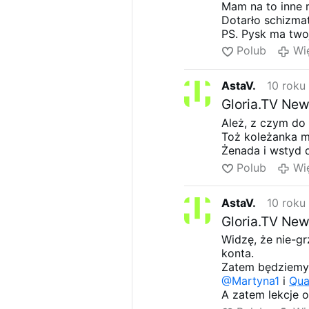
Mam na to inne r
8. Potrzeba mów
Dotarło schizma
o sobie tak źle
PS. Pysk ma twoj
pozbywanie się 
Matka twoja - te
Polub
Wi
9. Możemy inspi
nadworny błaźni
najgorszą jest r
tobą, by cię prz
AstaV.
10 roku
nie dzięki nawra
Gloria.TV New
10. Żyjemy w c
Ależ, z czym do 
pokoju. Pokój je
Toż koleżanka ma
zawsze jest czy
Żenada i wstyd 
Polub
Wi
AstaV.
10 roku
Gloria.TV New
Widzę, że nie-
konta.
Zatem będziemy 
@Martyna1
i
Qua
A zatem lekcje o