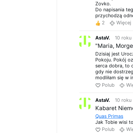
Zovko.
Do napisania teg
przychodzą odno
szansy oglądać t
2
Więcej
O. Jozo powiedz
orientuje w sytu
AstaV.
10 roku
milicja zabroni
rozwiązać.
"Maria, Morge
Powiedział, że
j
Dzisiaj jest Uro
POŚCIĆ, ABY 
Pokoju. Pokój o
SIĘ TAK JAK W
serca dobra, to
zatraciły wszyst
gdy nie dostrzeg
tylko do Boga w 
modliłam się w i
Dlatego do odpo
jednocześnie trw
Polub
Wi
grupach podjąć 
przeszłości. Bó
patrzmy już na p
Roku czysty zesz
będzie trzeba, a
AstaV.
10 roku
jego łaski jeste
czwartek lub w n
fanaberie" warto
Kabaret Niemo
z głodu.
jest słowo do Ci
Quas Primas
Z nowenn
propo
czyli dziecka Bo
Jak Tobie wisi t
Miłosierdzia prze
Z Bogiem.
lubelszczyźnie,
Polub
Wi