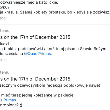
ozważniejsze media katolickie.
ienia źle o innych wskazuje na niską samoocenę: „Myślę
tyku?
, że zamiast dodawać sobie, umniejszam innym”. Szybkie
a krasula. Szanuj kobiety prostaku, bo kiedyś się zdziwisz
złych uczuć jest zdrowe.
ż kobieta - ma pysk jak wrota? ....więcej pokory zalecam
ęcej
rować się nawzajem poprzez bycie świadkami. Ale rzecz
e.
eligijny prozelityzm, który zdaje się mówić: „Rozmawiam 
ekonać”. Nie. Kościół wzrasta dzięki przyciąganiu wiernych
 temu
caniu na siłę.
s on the 17th of December 2015
zasach wielu wojen – trzeba wykrzyczeć wezwanie do
ludzi.
st na pozór cichy. Ale tak naprawdę nigdy taki nie jest –
 braki z podstawówki a cóż tutaj pisać o Słowie Bożym. :
nny.
do sześcianu
@Quas Primas
.
ęcej
 temu
s on the 17th of December 2015
grzecznym dziewczynkom redakcja odblokowuje nawet
mieć teraz jedną koleżankę w pakiecie:
s Primas
drobione? ;)