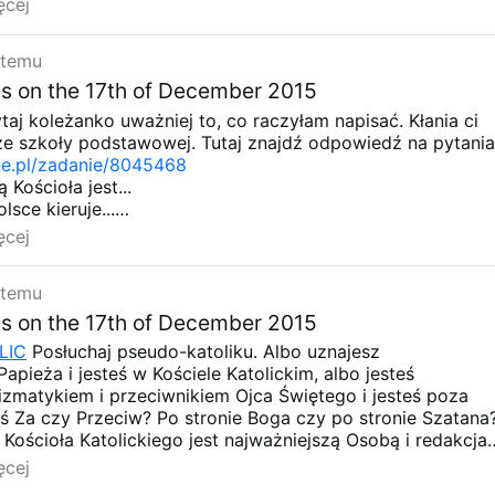
ęcej
 temu
s on the 17th of December 2015
aj koleżanko uważniej to, co raczyłam napisać. Kłania ci
ii ze szkoły podstawowej. Tutaj znajdź odpowiedź na pytani
e.pl/zadanie/8045468
 Kościoła jest...
sce kieruje...
zji...
ęcej
ji stoi biskup ordynariusz...
fii pod wezwaniem...
 temu
m jest...
sze w mojej parafii to...
s on the 17th of December 2015
LIC
Posłuchaj pseudo-katoliku. Albo uznajesz
apieża i jesteś w Kościele Katolickim, albo jesteś
zmatykiem i przeciwnikiem Ojca Świętego i jesteś poza
ś Za czy Przeciw? Po stronie Boga czy po stronie Szatana
Kościoła Katolickiego jest najważniejszą Osobą i redakcja
ich o tym wie. Pytam zatem, co to jest za portal i komu
ęcej
y schizmatycy jak ty? Bez odbioru,