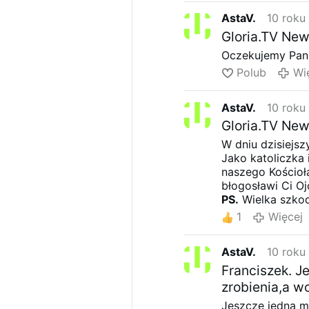
AstaV.
10 roku
Gloria.TV New
Oczekujemy Pani 
Polub
Wi
AstaV.
10 roku
Gloria.TV New
W dniu dzisiejsz
Jako katoliczka 
naszego Kościoła
błogosławi Ci Oj
PS.
Wielka szkod
wiadomościach. 
1
Więcej
letniego biskupa
prawo prowadząc
AstaV.
10 roku
już poniósł pow
katolicki?
Franciszek. J
zrobienia,a w
Jeszcze jedna my