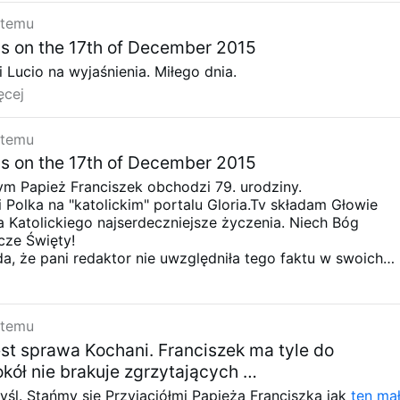
 temu
s on the 17th of December 2015
Lucio na wyjaśnienia. Miłego dnia.
ęcej
 temu
s on the 17th of December 2015
ym Papież Franciszek obchodzi 79. urodziny.
i Polka na "katolickim" portalu Gloria.Tv składam Głowie
 Katolickiego najserdeczniejsze życzenia. Niech Bóg
cze Święty!
a, że pani redaktor nie uwzględniła tego faktu w swoich
Podała mało znaczący epizod przyjęcia rezygnacji 70-
 Paulo Sérgio Machado São Carlos, w Brazylii, który złamał
 samochód (we wrześniu!) w stanie nietrzeźwym, i który
 temu
ażne konsekwencje prawne. Czy to na pewno jest portal
est sprawa Kochani. Franciszek ma tyle do
okół nie brakuje zgrzytających …
śl. Stańmy się Przyjaciółmi Papieża Franciszka jak
ten ma