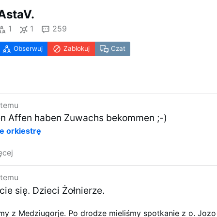
AstaV.
1
1
259
Obserwuj
Zablokuj
Czat
 temu
sen Affen haben Zuwachs bekommen ;-)
ie orkiestrę
ęcej
 temu
ie się. Dzieci Żołnierze.
śmy z Medziugorje. Po drodze mieliśmy spotkanie z o. Jozo