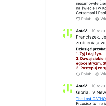
niesamowite cier
na świecie i w K
Getsemani i Papi
sponiewierany i 
Polub
Wi
na Gloria.Tv prz
cudactwami na gł
AstaV.
10 roku
się mówić źle. J
szatanowi, ale n
Franciszek. J
zrobienia,a w
Dziesięć przyka
1. Żyj i daj żyć.
2. Dawaj siebie 
egocentryzm. St
3. Postępuj ze 
4. Konsumeryzm 
Polub
Wi
wypoczynku. Gdy
5. Niedziela jest
AstaV.
10 roku
6. Musimy być t
perspektyw, wej
Gloria.TV New
7. Degradacja ś
The Last CATHO
przed nami stoj
Przecież to nie j
masowe i despo