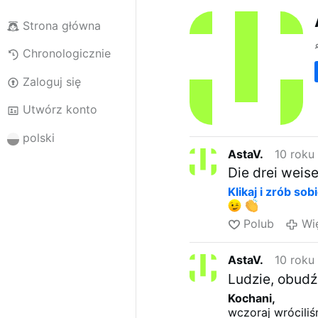
Strona główna
Chronologicznie
Zaloguj się
Utwórz konto
polski
AstaV.
10 roku
Die drei wei
Klikaj i zrób sob
Polub
Wi
AstaV.
10 roku
Ludzie, obudźc
Kochani,
wczoraj wrócili