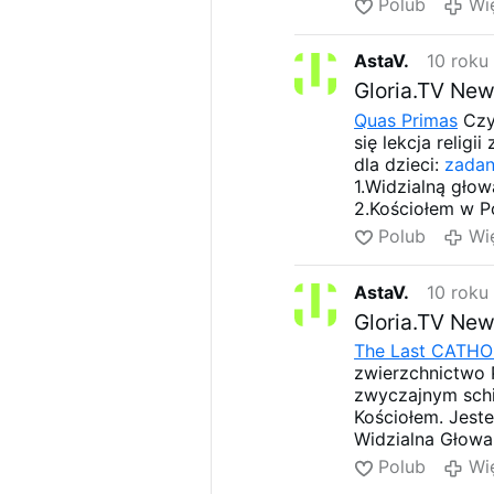
Polub
Wi
AstaV.
10 roku
Gloria.TV New
Quas Primas
Czyt
się lekcja relig
dla dzieci:
zadan
1.Widzialną głową
2.Kościołem w Pol
3.Należę do diece
Polub
Wi
4.Na czele diecez
5.Należę do para
AstaV.
10 roku
6.Jej proboszcze
7. Księża wikariu
Gloria.TV New
The Last CATHO
zwierzchnictwo P
zwyczajnym schi
Kościołem. Jeste
Widzialna Głowa 
portali katolick
Polub
Wi
służy?Kim są tac