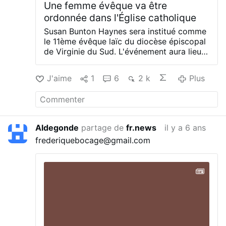
Une femme évêque va être
ordonnée dans l'Église catholique
Susan Bunton Haynes sera institué comme
le 11ème évêque laïc du diocèse épiscopal
de Virginie du Sud.
L'événement aura lieu
le 1er février à l'église catholique St Bede à
Williamsburg. Il sera accompli par Michael
J'aime
1
6
2 k
Plus
Curry, l'évêque président et primat de
l'Église épiscopale.
Contredisant la Bible,
le diocèse épiscopal de Virginie du Sud, en
déclin, "bénit" les pseudo-mariages
homosexuels et promeut l'idéologie
Aldegonde
partage de
fr.news
il y a 6 ans
homosexuelle.
St Bede appartient au
frederiquebocage@gmail.com
diocèse de Richmond. Il ressemble à une
église protestante avec un orgue à la
place du maître-autel.
Pour le 17 janvier, la
paroisse invite "tous les pères et figures
paternelles" au septième ballet annuel
père-fille.
#newsGbxssmqrgm