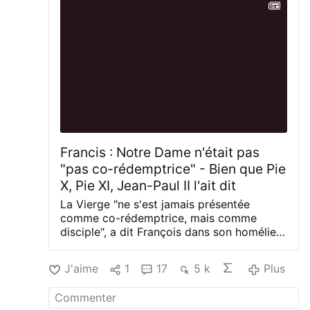
rendre les enfants responsables ou refuser
les baptêmes.
Il est évident que Metz-
Noblat a à l'esprit les couples
homosexuels.
Un formulaie précédent
évitait déjà les termes "mère" et "père" et,
à la place, parlait de l'enfant comme du
"fils" ou de la "fille" de
nom
et
nom
.
Image:
© Matthew Doyle,
CC BY-NC
,
#newsTzasqlplmc
Francis : Notre Dame n'était pas
"pas co-rédemptrice" - Bien que Pie
X, Pie XI, Jean-Paul II l'ait dit
La Vierge "ne s'est jamais présentée
comme co-rédemptrice, mais comme
disciple", a dit François dans son homélie
du 12 décembre pour Notre Dame de
Guadeloupe, bien que celle-ci ne se soit
J'aime
1
17
5 k
Plus
jamais présentée comme "disciple".
Il
vilipende l'introduction de nouveaux titres
et dogmes mariaux comme une "folie".