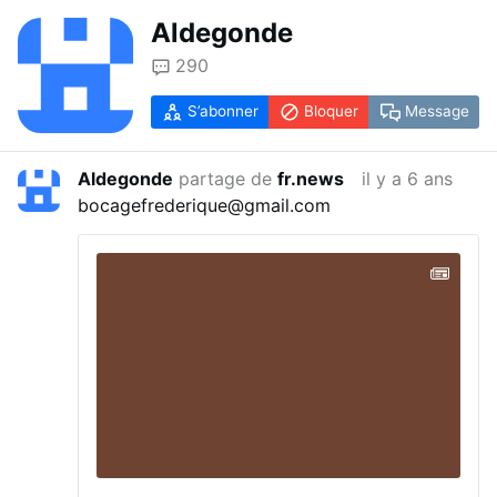
Aldegonde
290
S’abonner
Bloquer
Message
Aldegonde
partage de
fr.news
il y a 6 ans
bocagefrederique@gmail.com