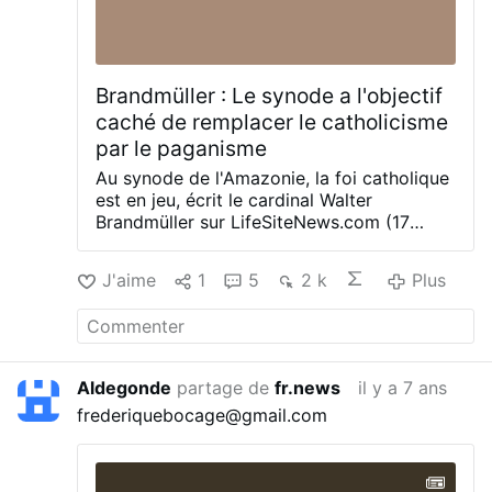
Brandmüller : Le synode a l'objectif
caché de remplacer le catholicisme
par le paganisme
Au synode de l'Amazonie, la foi catholique
est en jeu, écrit le cardinal Walter
Brandmüller sur LifeSiteNews.com (17
octobre).
Il explique que la religion
chrétienne est - contrairement au
J'aime
1
5
2 k
Plus
paganisme - basée sur l'auto-
communication du Créateur avec
l'humanité.
Brandmüller souligne que le
Magistère, y compris le Magistère post-
conciliaire, est ignoré au Synode et qu'une
Aldegonde
partage de
fr.news
il y a 7 ans
rupture "cachée et secrète" avec toute
frederiquebocage@gmail.com
tradition dogmatique se produit.
Il
soupçonne que ceux qui contrôlent le
synode tentent de remplacer le
catholicisme par "une religion panthéiste