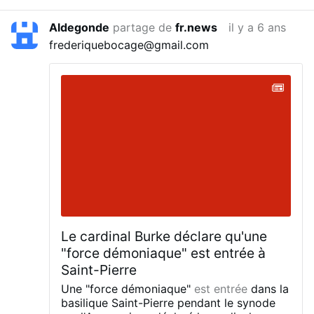
L'Église existant avant François a introduit
des centaines de titres mariaux (par
Aldegonde
partage de
fr.news
il y a 6 ans
exemple dans les litanies mariales) et
frederiquebocage@gmail.com
proclamé quatre dogmes mariaux (Mère
de Dieu, Virginité, Immaculée Conception,
Assomption).
Les tentatives de
proclamation du cinquième dogme marial
de co-rédemption ont été fortes tout au
long du XXe siècle, mais Pie XII y a opposé
son veto, bien que ce titre soit utilisé et
discuté depuis le XVe siècle.
Pie X
l'invoque dans une prière qui fait partie
d'un document officiel de l'Église (AAS [6]
1914, 108). Pie XI et Jean-Paul II ont
également utilisé ce titre.
#newsOkskxiyscy
Le cardinal Burke déclare qu'une
"force démoniaque" est entrée à
Saint-Pierre
Une "force démoniaque"
est entrée
dans la
basilique Saint-Pierre pendant le synode