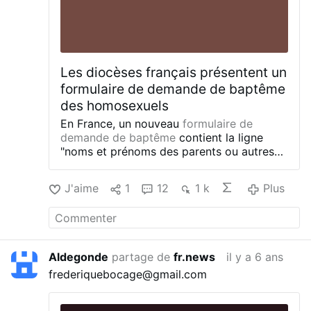
Les diocèses français présentent un
formulaire de demande de baptême
des homosexuels
En France, un nouveau
formulaire de
demande de baptême
contient la ligne
"noms et prénoms des parents ou autres
titulaires de l'autorité parentale ", rapporte
HommeNouveau.fr (23 décembre).
Le
J'aime
1
12
1 k
Plus
formulaire a été envoyé à tous les évêques
dès décembre 2018 par Mgr Joseph de
Metz-Noblat, président du Conseil des
évêques de France pour les questions
canoniques.
Dans une
lettre
Aldegonde
partage de
fr.news
il y a 6 ans
d'accompagnement
, il explique que les
frederiquebocage@gmail.com
situations des familles sont de plus en plus
"complexes". Par conséquent, les prêtres
ne doivent pas "juger" ces situations, ni en