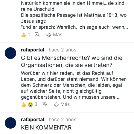
Natürlich kommen sie in den Himmel...sie sind
reine Unschuld.
Die spezifische Passage ist Matthäus 18: 3, wo
Jesus sagt:
"und er sprach: Wahrlich, ich sage euch: wenn
ihr nicht umkehrt und wie die Kinder werdet,
1
Más
werdet ihr nicht in das Himmelreich eingehen."
rafaportal
hace 2 años
Gibt es Menschenrechte? wo sind die
Organisationen, die sie vertreten?
Worüber wir hier reden, ist das Recht auf
Leben, und darüber steht niemand. Wir können
dem Schmerz der Menschen, die leiden, egal
auf welcher Seite, nicht gleichgültig
gegenüberstehen. Und wir müssen unsere
Stimme zu so viel Ungerechtigkeit erheben, da
3
Más
den Institutionen die Hände gebunden sind und
es ganz klar ist, dass „sie durch ihre
rafaportal
hace 2 años
Abwesenheit auffallen“.
KEIN KOMMENTAR