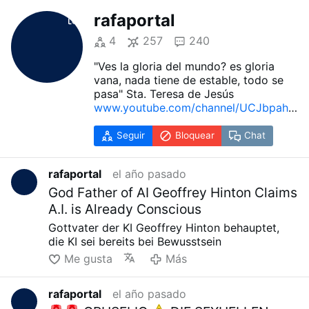
rafaportal
4
257
240
"Ves la gloria del mundo? es gloria
vana, nada tiene de estable, todo se
pasa" Sta. Teresa de Jesús
www.youtube.com/channel/UCJbpahL
F4C7ntP8XmfkY1Lw
Seguir
Bloquear
Chat
rafaportal
el año pasado
God Father of AI Geoffrey Hinton Claims
A.I. is Already Conscious
Gottvater der KI Geoffrey Hinton behauptet,
die KI sei bereits bei Bewusstsein
Me gusta
Más
rafaportal
el año pasado