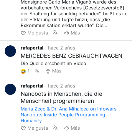
Monsignore Carlo Maria Viganò wurde des
vorbehaltenen Verbrechens [Gesetzesverstoß]
der Spaltung für schuldig befunden“, heißt es in
der Erklärung und fügte hinzu, dass „die
Exkommunikation erklärt wurde“. Die
Exkommunikation wird Viganò daran hindern,
Me gusta
Más
irgendeine kirchliche Funktion zu erfüllen und
die Sakramente zu empfangen.
rafaportal
hace 2 años
MERCEDES BENZ GEBRAUCHTWAGEN
Die Quelle erscheint im Video
1
Más
rafaportal
hace 2 años
Nanobots in Menschen, die die
Menschheit programmieren
Maria Zeee & Dr. Ana Mihalcea on Infowars:
Nanobots Inside People Programming
Humanity
Me gusta
Más