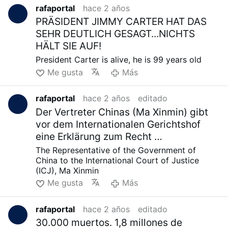
rafaportal
hace 2 años
rechtfertigen, was passiert. Und lassen Sie
mich Sie daran erinnern, wer es ist, der die
PRÄSIDENT JIMMY CARTER HAT DAS
Majestät Jesu Christi nicht anerkennt und ihn
SEHR DEUTLICH GESAGT...NICHTS
nicht nur leugnet, sondern ihn auch foltert und
HÄLT SIE AUF!
tötet, wie sie es jetzt tun.
President Carter is alive, he is 99 years old
Me gusta
Más
rafaportal
hace 2 años
editado
Der Vertreter Chinas (Ma Xinmin) gibt
vor dem Internationalen Gerichtshof
eine Erklärung zum Recht …
The Representative of the Government of
China to the International Court of Justice
(ICJ), Ma Xinmin
Me gusta
Más
rafaportal
hace 2 años
editado
30.000 muertos. 1,8 millones de