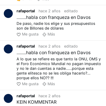
rafaportal
hace 2 años
editado
........habla con franqueza en Davos
De paso, nadie los elige y sus presupuestos
son de Billones de dólares
Me gusta
Más
rafaportal
hace 2 años
editado
........habla con franqueza en Davos
A lo que se refiere es que tanto la ONU, OMS y
el Foro Económico Mundial no pagan impuesto
y no le dan cuentas a nadie……porque esta
gente elitesca no se les obliga hacerlo?…
porque ellos NO?? !!!
Me gusta
Más
rafaportal
hace 2 años
KEIN KOMMENTAR