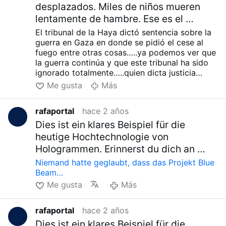
desplazados. Miles de niños mueren
lentamente de hambre. Ese es el …
El tribunal de la Haya dictó sentencia sobre la
guerra en Gaza en donde se pidió el cese al
fuego entre otras cosas…..ya podemos ver que
la guerra continúa y que este tribunal ha sido
ignorado totalmente…..quien dicta justicia
entonces?????….y la ONU? …bien gracias!
Me gusta
Más
rafaportal
hace 2 años
Dies ist ein klares Beispiel für die
heutige Hochtechnologie von
Hologrammen. Erinnerst du dich an …
Niemand hatte geglaubt, dass das Projekt Blue
Beam…
Me gusta
Más
rafaportal
hace 2 años
Dies ist ein klares Beispiel für die