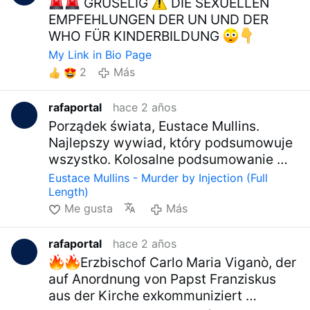
GRUSELIG
DIE SEXUELLEN
EMPFEHLUNGEN DER UN UND DER
WHO FÜR KINDERBILDUNG
My Link in Bio Page
2
Más
rafaportal
hace 2 años
Porządek świata, Eustace Mullins.
Najlepszy wywiad, który podsumowuje
wszystko. Kolosalne podsumowanie …
Eustace Mullins - Murder by Injection (Full
Length)
Me gusta
Más
rafaportal
hace 2 años
Erzbischof Carlo Maria Viganò, der
auf Anordnung von Papst Franziskus
aus der Kirche exkommuniziert …