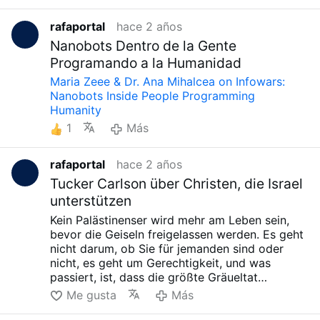
rafaportal
hace 2 años
Nanobots Dentro de la Gente
Programando a la Humanidad
Maria Zeee & Dr. Ana Mihalcea on Infowars:
Nanobots Inside People Programming
Humanity
1
Más
rafaportal
hace 2 años
Tucker Carlson über Christen, die Israel
unterstützen
Kein Palästinenser wird mehr am Leben sein,
bevor die Geiseln freigelassen werden. Es geht
nicht darum, ob Sie für jemanden sind oder
nicht, es geht um Gerechtigkeit, und was
passiert, ist, dass die größte Gräueltat
begangen wird, die jemals gesehen wurde, die
Me gusta
Más
größte aller Ungerechtigkeiten: das RECHT
AUF LEBEN nicht zu respektieren. Nichts kann