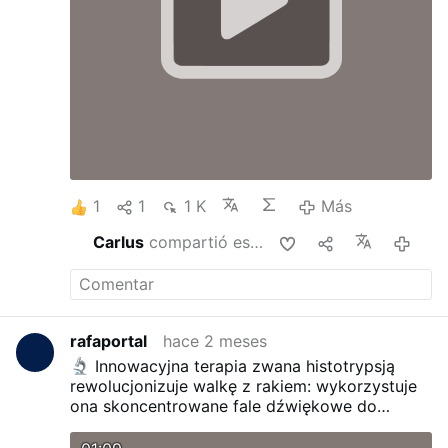
1
1
1 K
Más
Carlus
compartió esto
hace 2 
rafaportal
hace 2 meses
Innowacyjna terapia zwana histotrypsją
rewolucjonizuje walkę z rakiem: wykorzystuje
ona skoncentrowane fale dźwiękowe do
mechanicznego niszczenia guzów w ciągu
kilku minut, dosłownie je upłynniając, bez