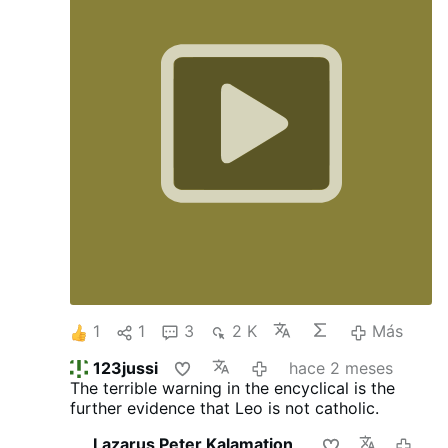
1
1
3
2 K
Más
123jussi
hace 2 meses
The terrible warning in the encyclical is the
further evidence that Leo is not catholic.
Lazarus Peter Kalamation.com
hace 2 