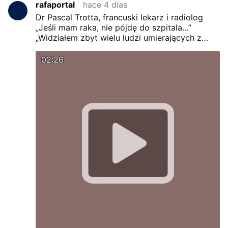
rafaportal
hace 4 días
Dr Pascal Trotta, francuski lekarz i radiolog
„Jeśli mam raka, nie pójdę do szpitala…”
„Widziałem zbyt wielu ludzi umierających z
powodu chemioterapii…”
„Pościłbym przez 30
dni…”
„Przestałbym pracować…”
02:26