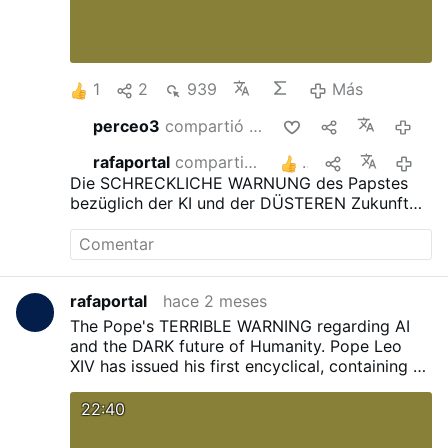
1
2
939
Más
perceo3
compartió esto
hace 2 
rafaportal
compartió esto
2
hace 2 
Die SCHRECKLICHE WARNUNG des Papstes
bezüglich der KI und der DÜSTEREN Zukunft
der Menschheit.
Papst Leo XIV. hat seine erste
Enzyklika veröffentlicht, die eine
schockierende Warnung vor der Künstlichen
Intelligenz und den Gefahren enthält, die diese
rafaportal
hace 2 meses
mit sich bringen könnte.
The Pope's TERRIBLE WARNING regarding AI
and the DARK future of Humanity.
Pope Leo
XIV has issued his first encyclical, containing a
shocking warning about Artificial Intelligence
and the dangers it may bring.
22:40