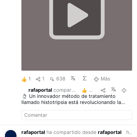
1
1
638
Más
rafaportal
compartió esto
2
hace 2 
Un innovador método de tratamiento
llamado histotripsia está revolucionando la
lucha contra el cáncer: utiliza ondas sonoras
focalizadas para destruir mecánicamente los
tumores en cuestión de minutos, licuándolos
literalmente, sin necesidad de cirugía,
rafaportal
ha compartido desde
rafaportal
hace 2 meses
quimioterapia ni radiación.
Este método fue