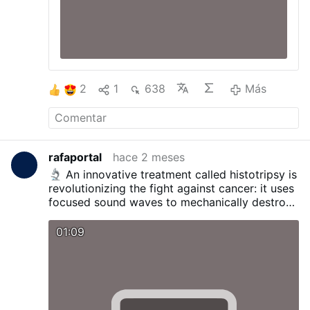
2
1
638
Más
rafaportal
hace 2 meses
An innovative treatment called histotripsy is
revolutionizing the fight against cancer: it uses
focused sound waves to mechanically destroy
tumors in a matter of minutes—literally
liquefying them—without surgery,
01:09
chemotherapy, or radiation.
Approved by the
FDA in 2023, it is currently being used in only a
few hospitals worldwide.