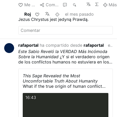
Me gusta
Compartir
1
854
Más
Roj
el mes pasado
Jezus Chrystus jest jedyną Prawdą.
rafaportal
ha compartido desde
rafaportal
el mes pasado
Este Sabio Reveló la VERDAD Más Incómoda
Sobre la Humanidad
¿Y si el verdadero origen
de los conflictos humanos no estuviera en los
gobiernos, las guerras o las ideologías... sino
dentro de nosotros mismos?
Giuseppe Lanza
This Sage Revealed the Most
del Vasto (San Vito dei Normanni, Puglia, 29 de
Uncomfortable Truth About Humanity
septiembre de 1901 - Murcia, España, 5 de
What if the true origin of human conflict
enero de 1981)
lay not in governments, wars, or
ideologies... but within ourselves?
16:43
Giuseppe Lanza del Vasto (San Vito dei
Normanni, Puglia, September 29, 1901 –
Murcia, Spain, January 5, 1981)