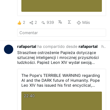
2
2
939
Más
rafaportal
ha compartido desde
rafaportal
hace 2 meses
Straszliwe ostrzeżenie Papieża dotyczące
sztucznej inteligencji i mrocznej przyszłości
ludzkości.
Papież Leon XIV wydał swoją
pierwszą encyklikę, zawierającą wstrząsające
ostrzeżenie na temat sztucznej inteligencji
The Pope's TERRIBLE WARNING regarding
oraz zagrożeń, jakie może ona ze sobą nieść.
AI and the DARK future of Humanity.
Pope
Leo XIV has issued his first encyclical,
containing a shocking warning about
Artificial Intelligence and the dangers it
22:40
may bring.