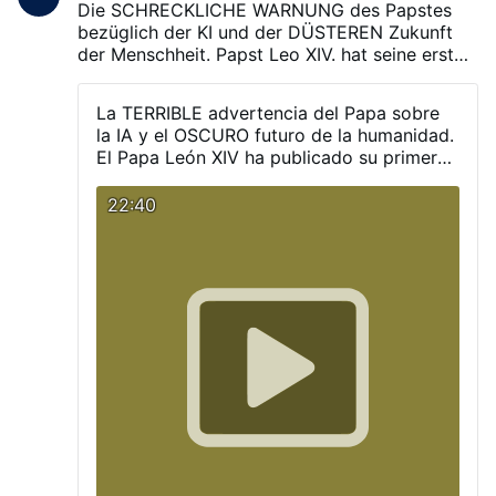
aprobado por la FDA en 2023 y actualmente
Die SCHRECKLICHE WARNUNG des Papstes
solo se utiliza en algunos hospitales del
bezüglich der KI und der DÜSTEREN Zukunft
mundo.
der Menschheit.
Papst Leo XIV. hat seine erste
Enzyklika veröffentlicht, die eine
schockierende Warnung vor der Künstlichen
La TERRIBLE advertencia del Papa sobre
Intelligenz und den Gefahren enthält, die diese
la IA y el OSCURO futuro de la humanidad.
mit sich bringen könnte.
El Papa León XIV ha publicado su primera
encíclica, la cual contiene una impactante
advertencia sobre la Inteligencia Artificial
22:40
y los peligros que esta podría acarrear.