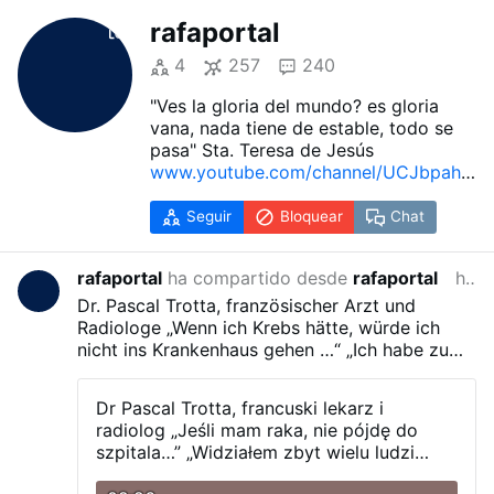
rafaportal
4
257
240
"Ves la gloria del mundo? es gloria
vana, nada tiene de estable, todo se
pasa" Sta. Teresa de Jesús
www.youtube.com/channel/UCJbpahL
F4C7ntP8XmfkY1Lw
Seguir
Bloquear
Chat
rafaportal
ha compartido desde
rafaportal
hace 4 días
Dr. Pascal Trotta, französischer Arzt und
Radiologe
„Wenn ich Krebs hätte, würde ich
nicht ins Krankenhaus gehen …“
„Ich habe zu
viele Menschen an den Folgen einer
Chemotherapie sterben sehen …“
„Ich würde 30
Dr Pascal Trotta, francuski lekarz i
Tage fasten …“
„Ich würde aufhören zu arbeiten
radiolog
„Jeśli mam raka, nie pójdę do
…“
szpitala…”
„Widziałem zbyt wielu ludzi
umierających z powodu chemioterapii…”