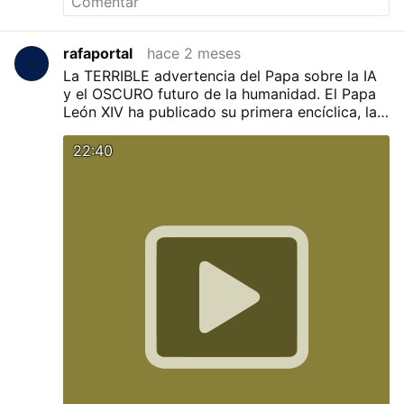
rafaportal
hace 2 meses
La TERRIBLE advertencia del Papa sobre la IA
y el OSCURO futuro de la humanidad.
El Papa
León XIV ha publicado su primera encíclica, la
cual contiene una impactante advertencia
sobre la Inteligencia Artificial y los peligros que
22:40
esta podría acarrear.