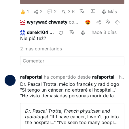
1
2
2
3 K
Más
wyrywać chwasty
compartió esto
1
ante
darek104 ...
hace 3 días
Nie pić też?
2 más comentarios
rafaportal
ha compartido desde
rafaportal
hace 4 días
Dr. Pascal Trotta, médico francés y radiólogo
"Si tengo un cáncer, no entraré al hospital..."
"He visto demasiadas personas morir de la
quimioterapia..."
"Ayunaría durante 30 días..."
"Dejaría de trabajar..."
Dr. Pascal Trotta, French physician and
radiologist
"If I have cancer, I won't go into
the hospital..."
"I've seen too many people
die from chemotherapy..."
"I would fast for