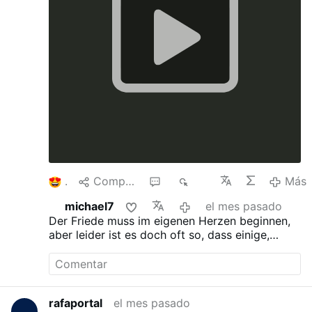
1
Compartir
1
893
Más
michael7
el mes pasado
Der Friede muss im eigenen Herzen beginnen,
aber leider ist es doch oft so, dass einige,
welche Macht haben, Kriege beginnen und das
Volk dazu gezwungen wird.
rafaportal
el mes pasado