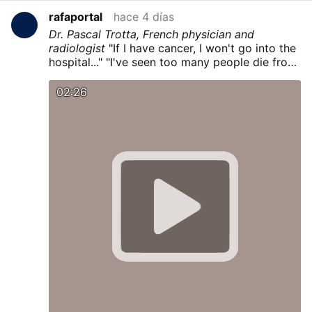
rafaportal
hace 4 días
Dr. Pascal Trotta, French physician and
radiologist
"If I have cancer, I won't go into the
hospital..."
"I've seen too many people die from
chemotherapy..."
"I would fast for 30 days..."
"I
would stop working..."
02:26