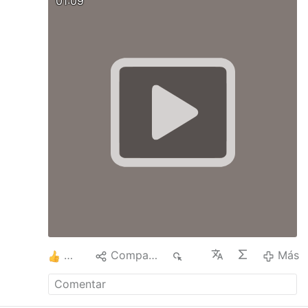
01:09
konieczności operacji, chemioterapii czy
radioterapii.
Zatwierdzona przez FDA w 2023
roku, jest obecnie stosowana tylko w kilku
szpitalach na całym świecie.
3
Compartir
1 K
Más