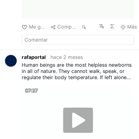
Me gusta
Compartir
100
Más
rafaportal
hace 2 meses
Human beings are the most helpless newborns
in all of nature. They cannot walk, speak, or
regulate their body temperature. If left alone
for just a few hours, they die.
And yet, we build
cities and reach the moon.
This is not a
07:37
paradox. It is the central mechanism of
everything we are.
In this video, we explore
how the human brain almost destroyed our
species, why we are born incomplete, and how
that fragility gave rise to empathy,
cooperation, and intelligence.