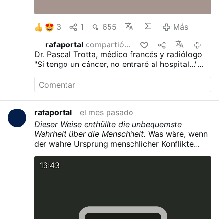
3
1
655
Más
rafaportal
compartió esto
hace 4
Dr. Pascal Trotta, médico francés y radiólogo
"Si tengo un cáncer, no entraré al hospital..."
"He visto demasiadas personas morir de la
quimioterapia..."
"Ayunaría durante 30 días..."
"Dejaría de trabajar..."
rafaportal
el mes pasado
Dieser Weise enthüllte die unbequemste
Wahrheit über die Menschheit.
Was wäre, wenn
der wahre Ursprung menschlicher Konflikte
nicht in Regierungen, Kriegen oder Ideologien
läge, sondern in uns selbst?
Giuseppe Lanza
16:43
del Vasto (San Vito dei Normanni, Apulien, 29.
September 1901 – Murcia, Spanien, 5. Januar
1981)