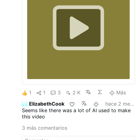
1
1
3
2 K
Más
ElizabethCook
hace 2 meses
Seems like there was a lot of AI used to make
this video
3 más comentarios