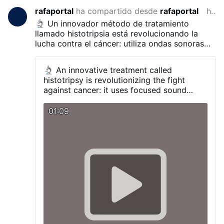
rafaportal
ha compartido desde
rafaportal
hace 2 meses
Un innovador método de tratamiento
llamado histotripsia está revolucionando la
lucha contra el cáncer: utiliza ondas sonoras
focalizadas para destruir mecánicamente los
tumores en cuestión de minutos, licuándolos
An innovative treatment called
literalmente, sin necesidad de cirugía,
histotripsy is revolutionizing the fight
quimioterapia ni radiación.
Este método fue
against cancer: it uses focused sound
aprobado por la FDA en 2023 y actualmente
waves to mechanically destroy tumors in a
solo se utiliza en algunos hospitales del
matter of minutes—literally liquefying
01:09
mundo.
them—without surgery, chemotherapy, or
radiation.
Approved by the FDA in 2023, it
is currently being used in only a few
hospitals worldwide.