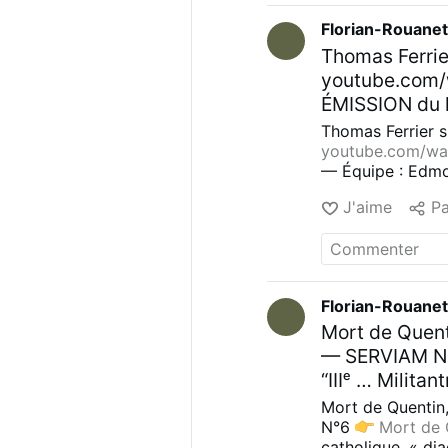
notices internes
Florian-Rouane
sacrés selon les
Thomas Ferrier
FSSPX élevés à l
Reconstruire la 
youtube.com/
L'ordre contre l
ÉMISSION du l
l'ordre naturel 
Theobald et Bo
Thomas Ferrier s
antichrétien d'
youtube.com/wa
— Équipe : Edmo
45:35 Le prin
Présentation
1:3
commentez, pa
J'aime
Pa
suite de l’affaire
#Serviam #Ca
suivez, comment
#Serviam
#Catho
Florian-Rouane
Mort de Quent
— SERVIAM 
“IIIᵉ … Milita
analyse de la 
Mort de Quentin,
Rouanet ━━━✦
N°6
Mort de Q
catholique, « dia