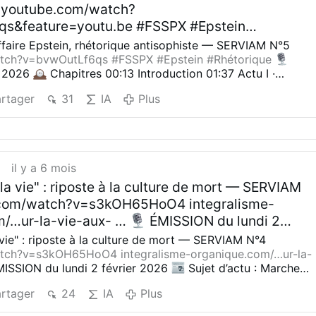
 youtube.com/watch?
s&feature=youtu.be #FSSPX #Epstein
SERVIAM février 2026
Chapitres 00:13
faire Epstein, rhétorique antisophiste — SERVIAM N°5
1:37 Actu I · Consécrations épiscopales à la FSSP
tch?v=bvwOutLf6qs
#FSSPX
#Epstein
#Rhétorique
 2026
Chapitres
00:13 Introduction
01:37 Actu I ·
ste 15:43 Actu II · Affaire Epstein et silence de l
piscopales à la FSSPX & Rome moderniste
15:43 Actu II ·
te 30:29 Pause musicale · Avec ou sans mandat
rtager
31
IA
Plus
t silence de la droite sioniste
30:29 Pause musicale · Avec
ue · Rhétorique I par Théobald 59:38 Mot de la fin
34:04 Chronique · Rhétorique I par Théobald
59:38 Mot de
___________________________
Plateformes
____________________________
Plateformes officielles
uTube :
be.com/channel/UCQplzUStJfQnLbtDYo84Txw
Odysee :
rviam-Podcast
Telegram :
Serviam Podcast
Instagram :
…
/channel/UCQplzUStJfQnLbtDYo84Txw Odysee :
t
il y a 6 mois
______________________
Équipe
Parsifal, Adock, Théobald,
Serviam-Podcast Telegram : Serviam Podcast
la vie" : riposte à la culture de mort — SERVIAM
______________________________
Écoutez, aimez, suivez,
 ________________________________________
Équip
tagez.
SERVIAM !
com/watch?v=s3kOH65HoO4 integralisme-
ck, Théobald, Bobby
m/…ur-la-vie-aux- …
ÉMISSION du lundi 2
___________________________
Écoutez, aimez,
Sujet d’actu : Marche pour la vie » et bataille su
vie" : riposte à la culture de mort — SERVIAM N°4
ntez, partagez. SERVIAM !
au Parlement
Questions d’internaute : Identité
atch?v=s3kOH65HoO4
integralisme-organique.com/…ur-la-
ISSION du lundi 2 février 2026
Sujet d’actu : Marche
it du sang, avenir
Pause musicale : Cruciatus i
bataille sur l’euthanasie au Parlement
Questions
nique (30 min) : Racines Indo-Européennes par
rtager
24
IA
Plus
entité française, droit du sang, avenir
Pause musicale :
itres 00:13 Introduction de l’émission 03:24 Suje
bra
Chronique (30 min) : Racines Indo-Européennes par