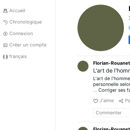
Accueil
Chronologique
Connexion
Créer un compte
français
Florian-Rouane
L'art de l'hom
L'art de l'homme 
personnelle selo
…
Corriger ses f
de dominance
━
J'aime
Pa
l'Antéchrist déc
les prophètes de 
sur l'Antéchrist
Florian-Rouane