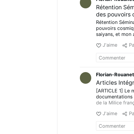
Rétention Sém
des pouvoirs
Rétention Sémina
pouvoirs cosmiq
saiyans, et mon 
baloches sous p
J'aime
Pa
la liste des chapi
No-Fap »
III. L
IV. Alternative
V.
SOMMAIRE DE D
Florian-Rouane
Articles Intég
[ARTICLE 1]
Le m
documentations 
de la Milice fran
révolutionnaire 
J'aime
Pa
━━━✦━━━
[A
Pape ! — Floria
…
Quête satiriqu
conciles.
━━━✦━