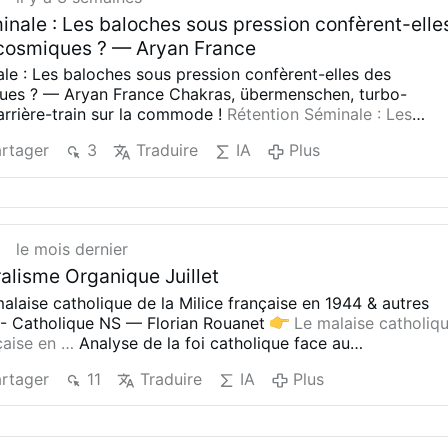
inale : Les baloches sous pression confèrent-elle
 cosmiques ? — Aryan France
le : Les baloches sous pression confèrent-elles des
ues ? — Aryan France
Chakras, übermenschen, turbo-
arrière-train sur la commode !
Rétention Séminale : Les
ression …
Nitroglycérine testiculaire & full mod Gohan
Voici
rtager
3
Traduire
IA
Plus
tres :
I. Distinction causale
II. Les mythes incapacitants du 
ucidité du « No-Fap » versus absurdités pseudo-scientifiques
 Facteurs neuro-chimique et spirituel
PULVÉRISATION
ARONNES DANS LA VOIE LACTÉE
t
le mois dernier
ralisme Organique Juillet
alaise catholique de la Milice française en 1944 & autres
- Catholique NS — Florian Rouanet
Le malaise catholiq
çaise en …
Analyse de la foi catholique face au
national-socialisme en 1944.
5 juillet 2026 — Florian Rouane
rtager
11
Traduire
IA
Plus
RTICLE 2]
#Shenron2028
: les 7 boules de cristal et le
n Rouanet
#Shenron2028 : les 7 boules de cristal et le
e du Pape idéal entre références à Dragon Ball et aux
━━
[ARTICLE 3]
Évêques récemment sacrés selon les