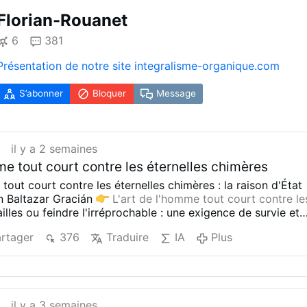
Florian-Rouanet
6
381
Présentation de notre site
integralisme-organique.com
S’abonner
Bloquer
Message
t
il y a 2 semaines
me tout court contre les éternelles chimères
tout court contre les éternelles chimères : la raison d'État
n Baltazar Gracián
L'art de l'homme tout court contre le
ailles ou feindre l'irréprochable : une exigence de survie et
━━✦━━━
La singerie finale ou l'incarnation du Grand Néant :
rtager
376
Traduire
IA
Plus
rypté
La singerie finale ou l'incarnation du Grand …
Cont
comptoir : R.P. Berry, les frères Lémann et la sainte doctri
━━━✦━━━
t
il y a 3 semaines