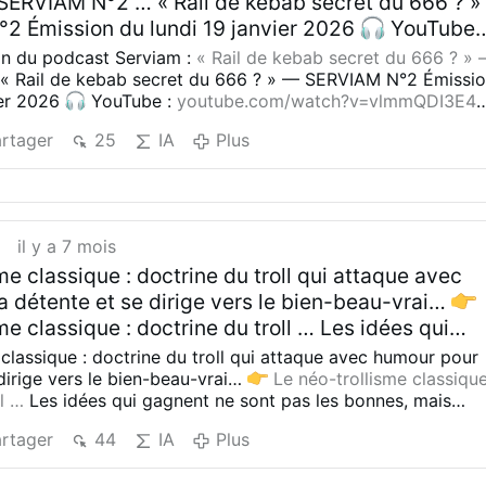
SERVIAM N°2 … « Rail de kebab secret du 666 ? »
2 Émission du lundi 19 janvier 2026
YouTube 
/watch?v=vlmmQDI3E4Q&feature=youtu.be
on du podcast Serviam :
« Rail de kebab secret du 666 ? »
54 — Le rail de kebab secret supra illuminati
« Rail de kebab secret du 666 ? » — SERVIAM N°2
Émissi
ier 2026
YouTube :
youtube.com/watch?v=vlmmQDI3E4
:20 — « Je suis un conspi’ je m’invente une vie »
— Le rail de kebab secret supra illuminati (Actualité)
27:20
ause) 29:44 — État des lieux du Tradistan “lato
rtager
25
IA
Plus
onspi’ je m’invente une vie » (Musique de pause)
29:44 —
026 (Chronique) Équipe : Bobby, Belloc, Adock,
u Tradistan “lato sensu” pour 2026 (Chronique)
Équipe :
 Écoutez, aimez, suivez, commentez, partagez ; e
Adock, Ludwig et Rex
Écoutez, aimez, suivez, commentez,
prochaine !
la semaine prochaine !
t
il y a 7 mois
me classique : doctrine du troll qui attaque avec
a détente et se dirige vers le bien-beau-vrai…
me classique : doctrine du troll … Les idées qui
t pas les bonnes, mais celles qui sont les mieux 
 classique : doctrine du troll qui attaque avec humour pour
ors exposons les bonnes idées ! 15 janvier 2026 —
 dirige vers le bien-beau-vrai…
Le néo-trollisme classiqu
ll …
Les idées qui gagnent ne sont pas les bonnes, mais
et ━━━✦━━━ Le basculement des chaires : de Pie XI
les mieux « vendues », alors exposons les bonnes idées !
15
Roncalli, la subversion sous le trône
Le
rtager
44
IA
Plus
Florian Rouanet
━━━✦━━━
Le basculement des chaires : de
es chaires : de Pie XII au … Comment l’élection d
e de Roncalli, la subversion sous le trône
Le basculemen
58 et la convocation de Vatican II ont marqué le