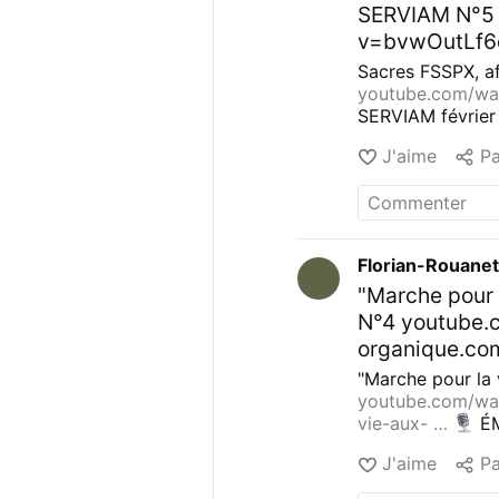
SERVIAM N°5
v=bvwOutLf6q
#Rhétorique
Sacres FSSPX, af
Introduction 0
youtube.com/wa
SERVIAM février
& Rome moderni
Consécrations é
droite sionis
J'aime
Pa
Affaire Epstein e
34:04 Chroniq
ou sans mandat
_____________
la fin
____________
officielles Yo
YouTube :
youtu
odysee.com/@Se
youtube.com
Florian-Rouane
__________________
odysee.com/@
"Marche pour 
Bobby
__________
Instagram : …
commentez, par
N°4 youtube.
Parsifal, Ado
organique.co
_____________
février 2026
"Marche pour la 
suivez, comme
l’euthanasie 
youtube.com/w
vie-aux- …
ÉM
française, dro
pour la vie » et 
umbra
Chro
J'aime
Pa
d’internaute : Id
Rudolphe Chap
Cruciatus in um