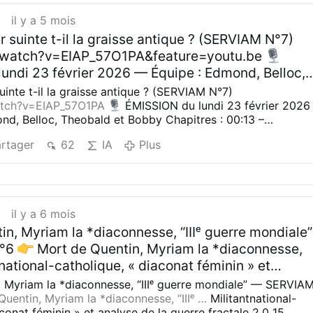
 de la "Fraternité" — Florian Rouanet
Évêques récemmen
t
il y a 5 mois
 notices …
Portraits et parcours de quatre prêtres de la
 suinte t-il la graisse antique ? (SERVIAM N°7)
'épiscopat.
━━━✦━━━
[ARTICLE 4]
L'ordre contre le chaos 
civilisation post-moderne (2026) — Florian Rouanet
watch?v=EIAP_57O1PA&feature=youtu.be
e chaos - Reconstruire la …
Manifeste pour la restauration d
undi 23 février 2026 — Équipe : Edmond, Belloc,
face au chaos post-moderne.
━━━✦━━━
[ARTICLE 5] …
Plus
bby ​Chapitres : 00:13 – Présentation 1:34 Sangli
uinte t-il la graisse antique ? (SERVIAM N°7)
Odin en forêt 33:12 R.I.P. Quentin, suite de l’affair
tch?v=EIAP_57O1PA
ÉMISSION du lundi 23 février 2026
nd, Belloc, Theobald et Bobby
​Chapitres : 00:13 –
cipe de totalité par Edmond Écoutez, aimez, suivez
4 Sanglier antichrétien d'Odin en forêt
33:12 R.I.P. Quentin,
rtagez. Rendez-vous à la semaine prochaine !
rtager
62
IA
Plus
45:35 Le principe de totalité par Edmond
Écoutez, aimez,
tholicisme #France
ez, partagez. Rendez-vous à la semaine prochaine !
licisme
#France
t
il y a 6 mois
in, Myriam la *diaconnesse, “IIIᵉ guerre mondiale”
N°6
Mort de Quentin, Myriam la *diaconnesse,
ntnational-catholique, « diaconat féminin » et
guerre fractale 2.0 15 février 2026 | Florian
 Myriam la *diaconnesse, “IIIᵉ guerre mondiale” — SERVIA
━━━ À Quentin — Augustin
À Quentin —
uentin, Myriam la *diaconnesse, “IIIᵉ …
Militantnational-
conat féminin » et analyse de la guerre fractale 2.0
15