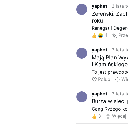
yaphet
2 lata 
Zełeński: Zac
roku
Renegat i Degen
4
Prz
yaphet
2 lata 
Mają Plan Wy
i Kamińskiego
To jest prawdop
Polub
Wi
yaphet
2 lata 
Burza w sieci
Gang Ryżego kon
3
Więcej