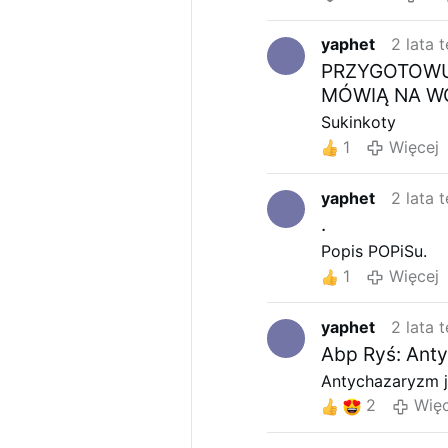
yaphet
2 lata 
PRZYGOTOWUJ
MÓWIĄ NA WOR
Sukinkoty
1
Więcej
yaphet
2 lata 
.
Popis POPiSu.
1
Więcej
yaphet
2 lata 
Abp Ryś: Anty
Antychazaryzm j
2
Więc