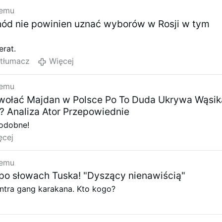
temu
hód nie powinien uznać wyborów w Rosji w tym
erat.
etłumacz
Więcej
temu
wołać Majdan w Polsce Po To Duda Ukrywa Wąsik
? Analiza Ator Przepowiednie
odobne!
ęcej
temu
 po słowach Tuska! "Dyszący nienawiścią"
tra gang karakana. Kto kogo?