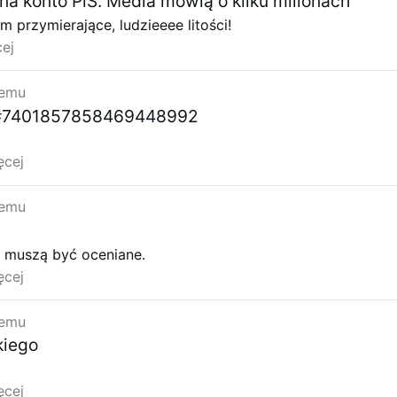
na konto PiS. Media mówią o kilku milionach
 przymierające, ludzieeee litości!
ej
temu
o #7401857858469448992
ęcej
temu
 muszą być oceniane.
ęcej
temu
kiego
ęcej