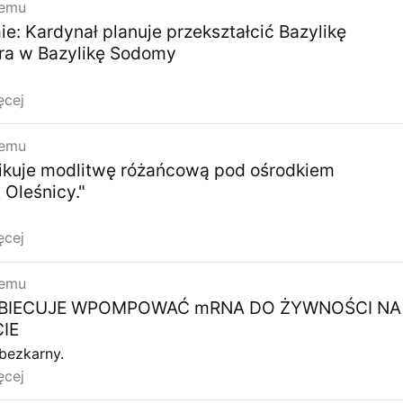
temu
: Kardynał planuje przekształcić Bazylikę
tra w Bazylikę Sodomy
ęcej
temu
fikuje modlitwę różańcową pod ośrodkiem
Oleśnicy."
ęcej
temu
 OBIECUJE WPOMPOWAĆ mRNA DO ŻYWNOŚCI NA
IE
bezkarny.
ęcej