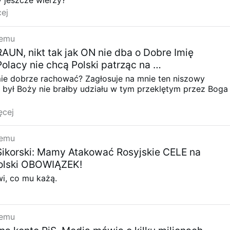
ej
temu
N, nikt tak jak ON nie dba o Dobre Imię
Polacy nie chcą Polski patrząc na …
ie dobrze rachować? Zagłosuje na mnie ten niszowy
 był Boży nie brałby udziału w tym przeklętym przez Boga
ęcej
temu
Sikorski: Mamy Atakować Rosyjskie CELE na
Polski OBOWIĄZEK!
i, co mu każą.
temu