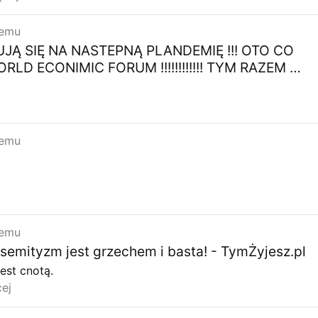
temu
Ą SIĘ NA NASTEPNĄ PLANDEMIĘ !!! OTO CO
LD ECONIMIC FORUM !!!!!!!!!!!! TYM RAZEM …
temu
temu
semityzm jest grzechem i basta! - TymŻyjesz.pl
est cnotą.
ej