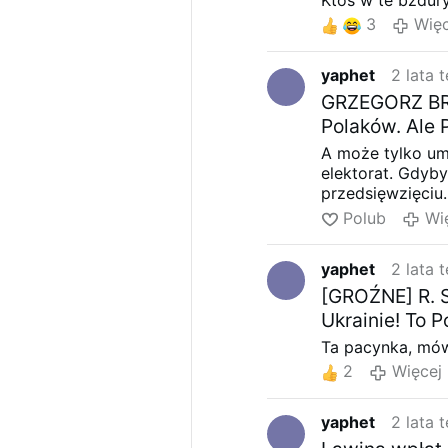
3
Więc
yaphet
2 lata 
GRZEGORZ BRAU
Polaków. Ale 
A może tylko um
elektorat. Gdyby
przedsięwzięciu.
Polub
Wi
yaphet
2 lata 
[GROŹNE] R. 
Ukrainie! To 
Ta pacynka, mów
2
Więcej
yaphet
2 lata 