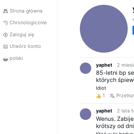
Strona główna
Chronologicznie
Zaloguj się
Utwórz konto
polski
yaphet
2 mies
85-letni bp se
których śpiew
Idiot
1
Przetł
yaphet
2 lata 
Wenus. Zabije 
krótszy od dn
Ktoś w te bzdur