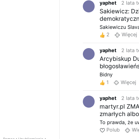
yaphet
2 lata 
Sakiewicz: Dz
demokratyczn
Sakiewiczu Slav
2
Więcej
yaphet
2 lata 
Arcybiskup D
błogosławień
Bidny
1
Więcej
yaphet
2 lata 
martyr.pl ZM
zmarłych albo
To prawda, że uw
Polub
Wi