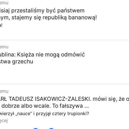
temu
isiaj przestaliśmy być państwem
ym, stajemy się republiką bananową!
a!
temu
ublina: Księża nie mogą odmówić
stwa grzechu
temu
ARŁ TADEUSZ ISAKOWICZ-ZALESKI. mówi się, że 
 dobrze albo wcale. To fałszywa …
ierzył „nauce” i przyjął cztery trupionki?
ęcej