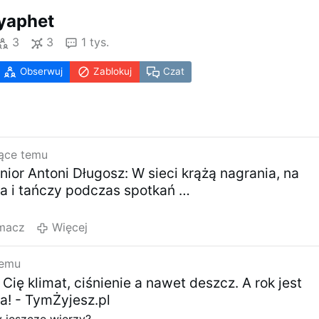
yaphet
3
3
1 tys.
Obserwuj
Zablokuj
Czat
iące temu
nior Antoni Długosz: W sieci krążą nagrania, na
a i tańczy podczas spotkań …
umacz
Więcej
temu
Cię klimat, ciśnienie a nawet deszcz. A rok jest
ia! - TymŻyjesz.pl
y jeszcze wierzy?