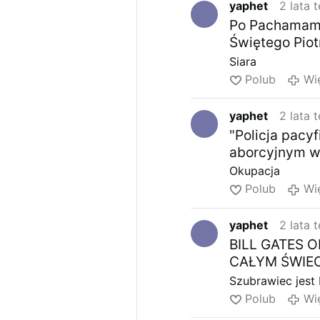
yaphet
2 lata 
Po Pachamamie
Świętego Pio
Siara
Polub
Wi
yaphet
2 lata 
"Policja pacy
aborcyjnym w 
Okupacja
Polub
Wi
yaphet
2 lata 
BILL GATES
CAŁYM ŚWIEC
Szubrawiec jest 
Polub
Wi