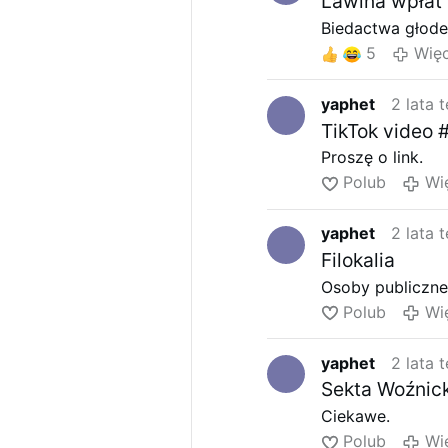
Lawina wpłat 
Biedactwa głodem
5
Więc
yaphet
2 lata 
TikTok vide
Proszę o link.
Polub
Wi
yaphet
2 lata 
Filokalia
Osoby publiczne
Polub
Wi
yaphet
2 lata 
Sekta Woźnic
Ciekawe.
Polub
Wi