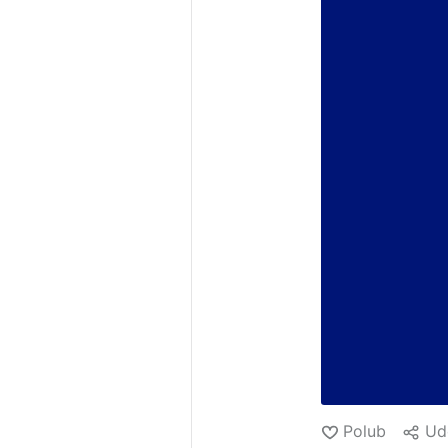
Polub
Ud