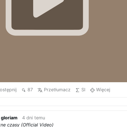
ostępnij
87
Przetłumacz
SI
Więcej
 gloriam
4 dni temu
kne czasy (Official Video)