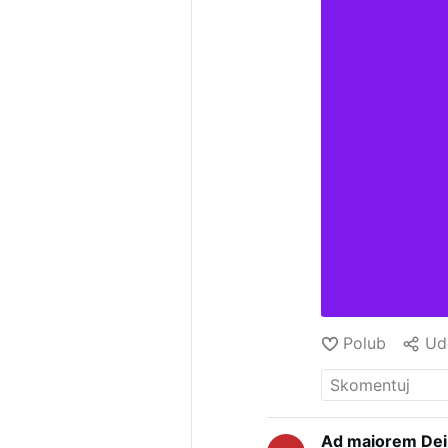
Polub
Ud
Ad maiorem Dei