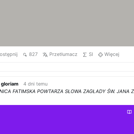
ostępnij
827
Przetłumacz
SI
Więcej
 gloriam
4 dni temu
NICA FATIMSKA POWTARZA SŁOWA ZAGŁADY ŚW. JANA 