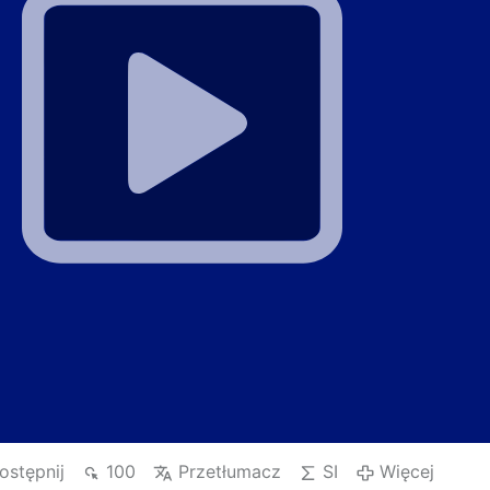
ostępnij
100
Przetłumacz
SI
Więcej