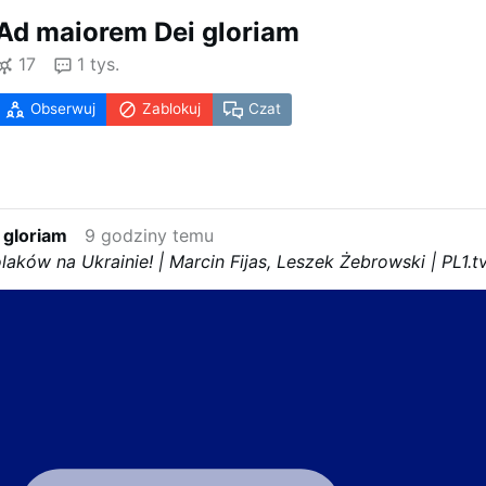
Ad maiorem Dei gloriam
17
1 tys.
Obserwuj
Zablokuj
Czat
 gloriam
9 godziny temu
laków na Ukrainie! | Marcin Fijas, Leszek Żebrowski | PL1.tv