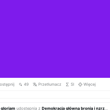
ostępnij
49
Przetłumacz
SI
Więcej
 gloriam
udostępnia z
Demokracja główną bronią i nzrzędziem Iluminatów