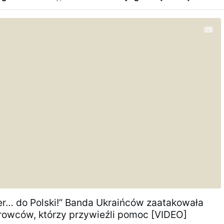
ier… do Polski!” Banda Ukraińców zaatakowała
erowców, którzy przywieźli pomoc [VIDEO]