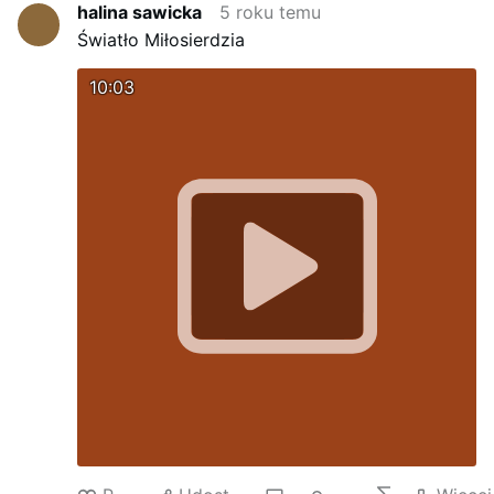
halina sawicka
5 roku temu
Jezu ratuj i pokaz tym zloczyncom kto jest
Światło Miłosierdzia
autorytetem tego swiata Amen
10:03