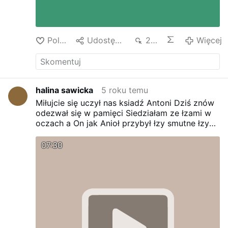
Polub
Udostępnij
212
Więcej
halina sawicka
5 roku temu
Miłujcie się uczył nas ksiadź Antoni
Dziś znów
odezwał się w pamięci
Siedziałam ze łzami w
oczach a On jak Anioł przybył łzy smutne łzy
żalu i jedno pytanie dlaczego tak wcześnie
dlaczego odszedł myślałam tulac gazetę z
07:30
jego wizerunkiem z monstrancją w dłoniach
On
wrócił Duchowo i znak mi dał ze modli się za
nami wasz Ksiądz i I Mój kochany Ojciec Antoni
to On to nasz Orędownik w Niebie który
Nauczał by Bożych Darów nie wypuszczać z
dłoni
Choć szatan szaleje i nas okalecza
najwięcej zwodząc
Podszytymi nieprawdą
myślami zobaczyłam jak mądrze przemawia