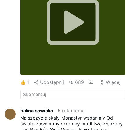
Autor:Halina Sawicka
1
Udostępnij
689
Więcej
halina sawicka
5 roku temu
Na szczycie skały Monastyr wspaniały
Od
świata zasłoniony skromny modlitwą złączony
tam Pan Bóg Swe Owce pilnuje
Tam nie