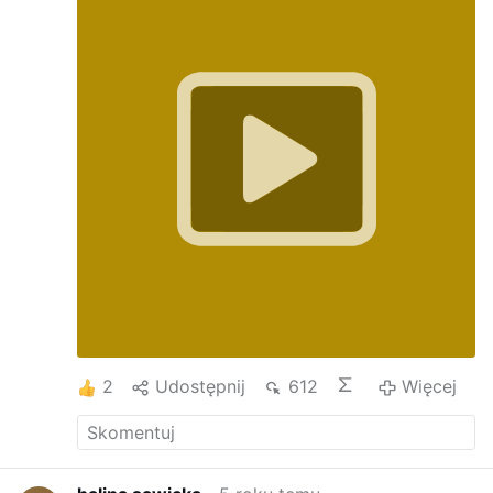
drogi platkami kwiatow usypanej i wokol
domostwa i kosciolka przebytej krolowo
Majowa nigdy nie oddamy zdobyczy kosciolka
naszego skromnego bronic sercem jak judyt
wojujaca pojdziemy cvhwali Pana Boga
Naszego w nim oparcie w nim sdila w nim
zwycieskie sztandary niesiemy od dziecka
sypiac cvi kwiaty to pamieta i mlody i stary
piesn po lasach z echem przeplywa angdzies
lesny oddzial harcersta pilnuje sztandaru
ktorego kolor jest bialoczerwony jedo tylko
niedopatrzenie nasz orzel ze sztandaru odarty
ze czci bo wyfrunol bez korony A krol w
koronie to Ty Paqnie jezu jedyny autorytet
tego swiata To z toba spieszy najmniejszy
rzolnierzyk na ratunek na pomoc na milosc co
serca jednoczy i uczy kochac Brat Brata amen
2
Udostępnij
612
Więcej