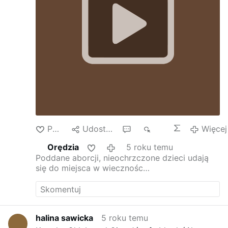
orzełek biały ktoremu zbrodnicze rece korone
zerwały Ale ta historia zostaje odkryta
człowiek więcej widzi i o prawdę pyta Kochana
Jubilatko w dniu Urodzin sercem Ci dziękuję
ze jesteś
Jak promień słońca kiedy go brakuje
Wszystkiego Dobrego w Dniu Urodzin
Polub
Udostępnij
1
405
Więcej
Orędzia
5 roku temu
Poddane aborcji, nieochrzczone dzieci udają
się do miejsca w wiecznośc…
halina sawicka
5 roku temu