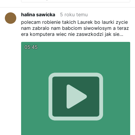
halina sawicka
5 roku temu
polecam robienie takich Laurek bo laurki zycie
nam zabralo nam babciom siwowlosym a teraz
era komputera wiec nie zaswzkodzi jak sie
naucza mlodzi robic od czasu do czasu Laurki
komputerowe niech spadaja bliskim jak
05:45
promienie slonca na glowe