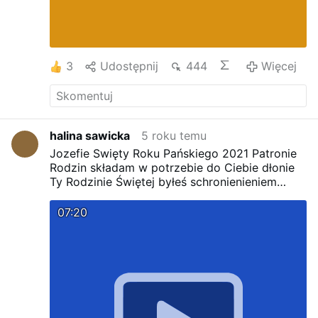
3
Udostępnij
444
Więcej
halina sawicka
5 roku temu
Jozefie Swięty Roku Pańskiego 2021 Patronie
Rodzin składam w potrzebie do Ciebie dłonie
Ty Rodzinie Świętej byłeś schronienieniem
Byłeś jak Robotnik Boski otoczony miłością i
natchnieniem
Gdzie Bóg ukazał Niewinne
07:20
dziatki Niewiastę i Syna Niepokalanej Matki
Ciebie Bóg wyznaczył Opatrznie abyś serce
Chwałą ozdobił
Niech będzie zawsze i
wszędzie gdzie wieść nam głosi o
wstawienniczym Ramieniu Świętego Józefa z
którym pokonasz złego ducha wszedzie
A
nawet piekielne pokusy Święty Józef jako