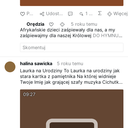
Błogosławione Ty najczulsza Matko przyjm
dzisiaj w podzięce kolejne Zwycięstwo które
Polub
Udostępnij
1
1 tys.
Więcej
wyprosiły Twoje drogie ręce historia
prawdziwa
Tego tysiąclecia Zapalcie …
Więcej
Orędzia
5 roku temu
Afrykańskie dzieci zaśpiewały dla nas, a my
zaśpiewajmy dla naszej Królowej
DO HYMNU-
afrykańskie maluchy oddały cześć Narodowi
Polskiemu w Polsce…
halina sawicka
5 roku temu
Laurka na Urodziny
To Laurka na urodziny jak
stara kartka z pamiętnika
Na której widnieje
Twoje Imię jak grającej szafy muzyka
Cichutko
płynie przez świat a potem umyka
Dziewczyno
z Zakopanego gdzie rosłaś jak kwiat pachnacy
09:27
Tam posród kosodrzewiny
Kwitły krokusy
skąpane słońcem
Z młodego pąka zmieniłaś się
w kwiat
Dorosłaś Ty i wydoroślał Twój świat
dziś Ty jak Twoja mama
Leczysz świat swoim
doświadczeniem
Serce Twe polskie jak i
korzenie a serce Polaka
Uczciwe jest jak