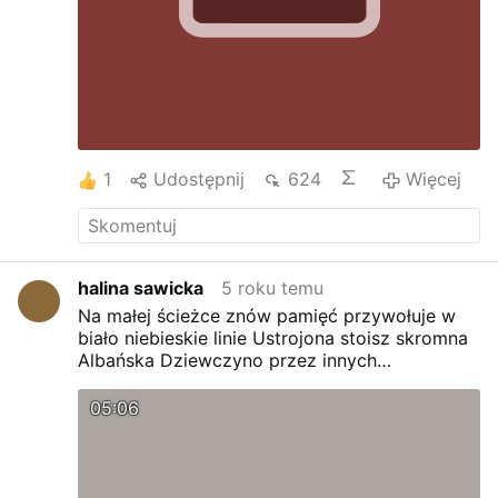
1
Udostępnij
624
Więcej
halina sawicka
5 roku temu
Na małej ścieżce znów pamięć przywołuje w
biało niebieskie linie Ustrojona stoisz skromna
Albańska Dziewczyno przez innych
Niedostrzeżona ale świat duchowy Cię
pamięta jesteś dla nas wyjątkowa Święta Różo
05:06
Albańska Różo z Ogrodu Pana Naszego dziś
pobiegłam Biedny chory człowiek na przeciw
Ciebie i Ojca Maksymiliana Naszego Ten
orszak ciągle wądruje w Dolinie Serc gdzie