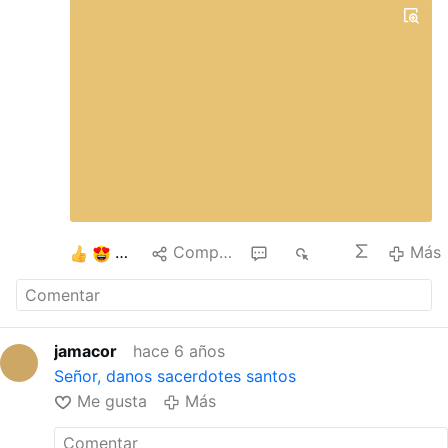
3
Compartir
6
809
Más
jamacor
hace 6 años
Señor, danos sacerdotes santos
Me gusta
Más