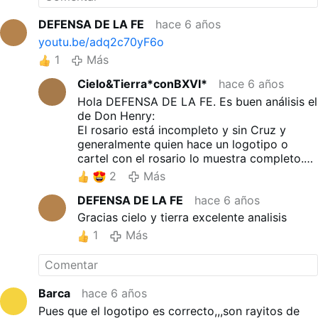
DEFENSA DE LA FE
hace 6 años
youtu.be/adq2c70yF6o
1
Más
Cielo&Tierra*conBXVI*
hace 6 años
Hola DEFENSA DE LA FE. Es buen análisis el
de Don Henry:
El rosario está incompleto y sin Cruz y
generalmente quien hace un logotipo o
cartel con el rosario lo muestra completo.
Una imagen de serpiente sobre la cruz,
2
Más
disimulada entre blanco y amarillo,
DEFENSA DE LA FE
hace 6 años
pareciera que sube sobre la Cruz una boa.
La supuesta cara de la Virgen viendo hacia
Gracias cielo y tierra excelente analisis
otro lado, tiene razón y yo agregaría que:
1
Más
No tiene el rostro inclinado como
generalmente se presenta la imagen de la
Virgen María, la mujer más humilde y buena
viendo a sus hijos. ¿Que mujer es realmente
Barca
hace 6 años
la que representan? El velo no corre hasta la
Pues que el logotipo es correcto,,,son rayitos de
frente, se corta y forma una media luna.