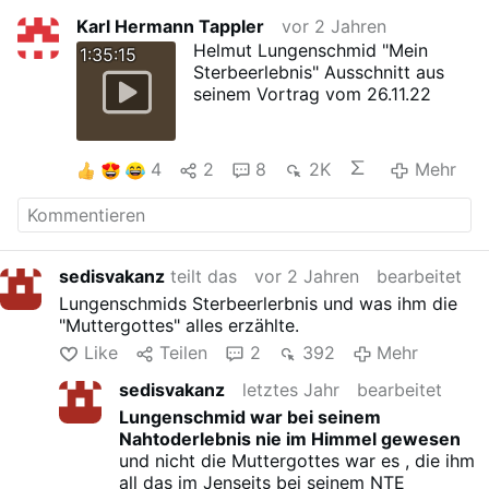
Karl Hermann Tappler
vor 2 Jahren
Helmut Lungenschmid "Mein
1:35:15
Sterbeerlebnis" Ausschnitt aus
seinem Vortrag vom 26.11.22
4
2
8
2K
Mehr
sedisvakanz
teilt das
vor 2 Jahren
bearbeitet
Lungenschmids Sterbeerlerbnis und was ihm die
"Muttergottes" alles erzählte.
Like
Teilen
2
392
Mehr
sedisvakanz
letztes Jahr
bearbeitet
Lungenschmid war bei seinem
Nahtoderlebnis nie im Himmel gewesen
und nicht die Muttergottes war es , die ihm
all das im Jenseits bei seinem NTE