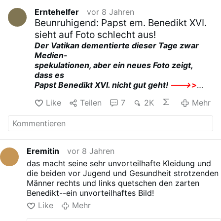
Erntehelfer
vor 8 Jahren
Beunruhigend: Papst em. Benedikt XVI.
sieht auf Foto schlecht aus!
Der Vatikan dementierte dieser Tage zwar
Medien-
spekulationen, aber ein neues Foto zeigt,
dass es
Papst Benedikt XVI. nicht gut geht!
--->>
kreuzknappe.blogspot.ro/…/papst-em-
Like
Teilen
7
2K
Mehr
benedi…
BETEN WIR FÜR IHN FÜR EINEN GUTEN TOD !
Eremitin
vor 8 Jahren
das macht seine sehr unvorteilhafte Kleidung und
die beiden vor Jugend und Gesundheit strotzenden
Männer rechts und links quetschen den zarten
Benedikt--ein unvorteilhaftes Bild!
Like
Mehr