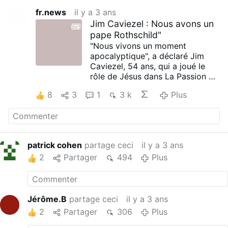
fr.news
il y a 3 ans
Jim Caviezel : Nous avons un
pape Rothschild"
"Nous vivons un moment
apocalyptique", a déclaré Jim
Caviezel, 54 ans, qui a joué le
rôle de Jésus dans La Passion du
Christ de Mel Gibson, dans le
8
3
1
3 k
Plus
podcast
War Room
de Steve
Bannon (18 mai), expliquant que
la Bible nous est confisquée et
nous sommes sommés d'adhérer
à l'homosexualisme.
patrick cohen
partage ceci
il y a 3 ans
"Où est notre pape ? Pourquoi ne
2
Partager
494
Plus
s'exprime-t-il pas lorsque de
pauvres catholiques sont la proie
du FBI ?" a-t-il demandé.
Il a utilisé l'image des tentacules
d'une pieuvre combattant l'Église
Jérôme.B
partage ceci
il y a 3 ans
et la nation américaine : "Mais
2
Partager
306
Plus
dans ce cas, il faut s'attaquer à la