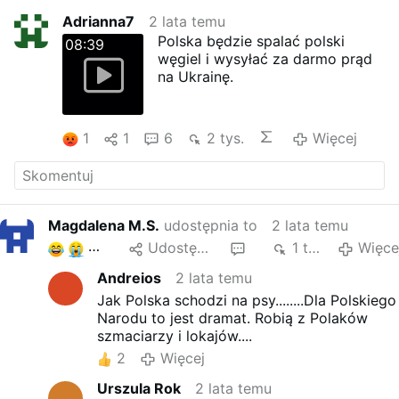
Adrianna7
2 lata temu
Polska będzie spalać polski
08:39
węgiel i wysyłać za darmo prąd
na Ukrainę.
1
1
6
2 tys.
Więcej
Magdalena M.S.
udostępnia to
2 lata temu
8
Udostępnij
3
1 tys.
Więce
Andreios
2 lata temu
Jak Polska schodzi na psy........Dla Polskiego
Narodu to jest dramat. Robią z Polaków
szmaciarzy i lokajów....
2
Więcej
Urszula Rok
2 lata temu