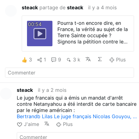
steack
partage de
steack
il y a 4 mois
Pourra t-on encore dire, en
00:54
France, la vérité au sujet de la
Terre Sainte occupée ?
Signons la pétition contre le
projet de loi Yadan liberticide
que les très serviles députés
3
1
9
3 k
Plus
droittardés du RN s'apprêtent
à voter :
Non à la loi Yadan - Non à la
loi Yadan - …
Sur le site de l'Assemblée
steack
il y a 2 mois
nationale.
"Oui, Israël est un état qui a
Le juge francais qui a émis un mandat d'arrêt
orchestré des expulsions
contre Netanyahou a été interdit de carte bancaire
(comme durant la Nakba de
par le régime américain :
1947-1948), expulsions
Bertrandb Lilas Le juge français Nicolas Gouyou, …
encore perpétrées en 2025
J'aime
Plus
en Cisjordanie contre des
camps de réfugié.e.s.