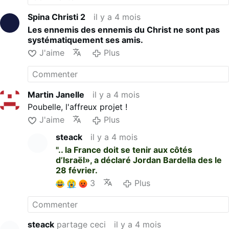
Oui, la résistance
palestinienne contre
Spina Christi 2
il y a 4 mois
l'occupant israélien par tous
Les ennemis des ennemis du Christ ne sont pas
les moyens nécessaires est un
systématiquement ses amis.
droit garanti par la résolution
J'aime
Plus
des Nations Unies 2621 XXV
du 12 décembre 1970."
"Députés, je vous appelle à
voter contre ce projet de loi
Martin Janelle
il y a 4 mois
liberticide appuyant une
politique colonialiste et
Poubelle, l'affreux projet !
génocidaire contre les
J'aime
Plus
Palestiniens."
Joe Kent, interviewé dans la
steack
il y a 4 mois
vidéo, est l'a
ncien directeur
".. la France doit se tenir aux côtés
du Centre national de lutte
d’Israël», a déclaré Jordan Bardella des le
contre le terrorisme des
28 février.
États-Unis. Il a démissionné
3
Plus
de ses fonctions fédérales
quand son président
Trump a …
Plus
steack
partage ceci
il y a 4 mois