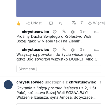
youtube.com/watch?v=ZTuI …
Więcej
1
Udostępnij
2
796
Więcej
chrystusowiec
3 miesiące temu
edytowano
Prośmy Ducha Swiętego o Królestwo Woli
Bożej "jako w Niebie tak i na Ziemi!"
PICCARRETA
Rozsyłajcie TO po całym świecie!
chrystusowiec
3 miesiące temu
edytowano
index.htm
Moje studium na temat Mszy świętej
Wszyscy są powołani do życia wiecznego,
według Wiary Apostolskiej!
gdyż Bóg stworzył wszystko DOBRE! Tylko ON
JEDEN JEST STWORZYCIELEM wszystkich
aniołów i ludzi. Powrót do życia w Woli Bożej
jest dla wszystkich wybranych spośród
ludzkich stworzeń!
@chrystusowiec
POLSKA
chrystusowiec
udostępnia z
chrystusowiec
8 miesiąca te
PARAFIA POD WEZWANIEM ŚWIĘTEGO JANA
PAWŁA II W BORDEAUX
Czytanie z Księgi proroka Izajasza
(Iz 2, 1-5)
parafiabordeaux.blogspot.com/2017/11/tak-
Pokój królestwa Bożej Woli
POZNAJMY
!
naucza-n…
Ewangelizacja
Widzenie Izajasza, syna Amosa, dotyczące
parafiabordeaux.blogspot.com/2014/10/jezu-
Judy i Jerozolimy:
Stanie się na końcu czasów,