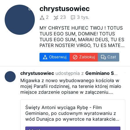
chrystusowiec
2
23
3 tys.
MY CHRYSTE HUFIEC TWOJ ! TOTUS
TUUS EGO SUM, DOMINE! TOTUS
TUUS EGO SUM, MARIA! DEUS, TU ES
PATER NOSTER! VIRGO, TU ES MATER
NOSTRA! VESTRIS SUMUS IN JESU
CHRISTO, PER GRATIAM SPIRITUS
Obserwuj
Zablokuj
Czat
SANCTI! DONA NOBIS PACEM!
Totus Tuus; Totus Tuus; jestem, Panie,
chrystusowiec
udostępnia z
Geminiano Secundo
w zes
w Duchu Swiętym cały Twój! Totus
Tuus; Totus Tuus; jestem, Maryjo,
Migawka z nowo wybudowanego kościoła w
przez Chrystusa cały Twój! Boże, Tyś
mojej Parafii rodzinnej, na terenie której miało
jest naszym Ojcem! - Matką naszą,
miejsce zdarzenie opisane w załączeniu.
Maryjo, Ty! Niepokalana, Matko
Geminiano Secundo
3 dni temu
Płynę
Ewangelizacji, prowadź nas, dzieci
Dunajcem, jutro będę w Gołkowicach -
Święty Antoni wyciąga Rybę - Film
Twe, i bądź naszą Opiekunką!
czcigodny Ksiądz ciągle we Francji, czy wrócił
Geminiano, po cudownym wyratowaniu z
Je suis tout à Toi, Seigneur! Je suis
do ojczyzny?
Czy Ksiądz pochodzi z Gołkowic
wód Dunajca po wywrotce na katarakcie
tout à Toi, Marie! Dieu, Tu es notre
Górnych, bo zaraz tam dopłynę?
w Gołkowicach Górnych 26 czerwca.2026.
Père! Vierge, Tu es notre Mère: nous
vobiscum
przedwczoraj
Parafia Gołkowice