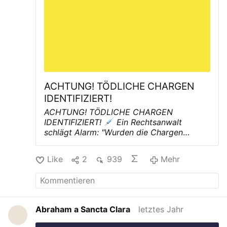
Menschen geschätzt.
Генпрокуратура
запретила дьявольщину
ACHTUNG! TÖDLICHE CHARGEN
IDENTIFIZIERT!
ACHTUNG! TÖDLICHE CHARGEN
IDENTIFIZIERT!
Ein Rechtsanwalt
schlägt Alarm:
"Wurden die Chargen
EM0477 und EJ6788 vom deutschen
Markt als Todes-Chargen zurückgerufen
Like
2
939
Mehr
ohne Deklaration gegenüber der
Öffentlichkeit?"
1. Charge EM0477: 79
Todesfälle direkt nach Verabreichung, 234
Todesfälle insgesamt, 148
Schwerbehinderungen, 109
Abraham a Sancta Clara
letztes Jahr
lebensbedrohliche Erkrankungen gemeldet.
2. Charge EJ6788: 30 Todesfälle direkt