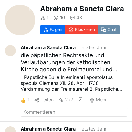
Abraham a Sancta Clara
1
16
4K
Folgen
Blockieren
Chat
Abraham a Sancta Clara
letztes Jahr
die päpstlichen Rechtsakte und
Verlautbarungen der katholischen
Kirche gegen die Freimaurerei und
Geheimbünde
1
Päpstliche Bulle In eminenti apostolatus
specula
Clemens XII.
28. April 1738
Verdammung der Freimaurerei
2.
Päpstliche
Bulle Providas romanorum
Benedikt XIV.
18. Mai
1
Teilen
277
Mehr
1751
Gegen die Freimaurerei
3.
Päpstliche Bulle
Ecclesiam a Jesu Christo
Pius VII.
13.
September 1821
Exkommunikation von
Anhängern der Freimaurerei
4.
Päpstliche Bulle
Quo graviora
Leo XII.
13. März 1826
Gegen die
Abraham a Sancta Clara
letztes Jahr
Geheimbünde
5.
Enzyklika Traditi humilitati