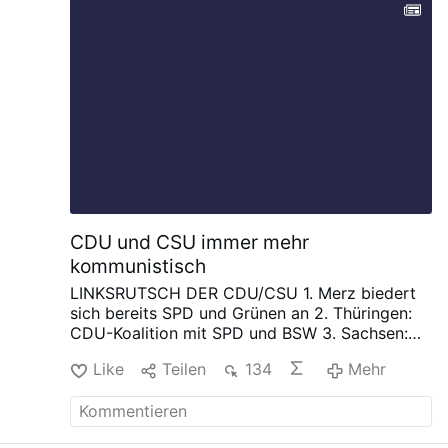
nach Verabreichung, 152 Todesfälle
insgesamt, 38 Schwerbehinderungen, 64
lebensbedrohliche Erkrankungen gemeldet.
Den ganzen ausführlichen Bericht gibt es
hier (
Jetzt wird es richtig düster: Anwalt
Ulbricht entdeckt Todeschargen
).
Ich
werde dem Ganzen auf jeden Fall auf
parlamentarischer Ebene nachgehen!
------
----
Martin Sichert. Unzensiert. Jetzt
abonnieren!
Martin Sichert Infokanal
CDU und CSU immer mehr
kommunistisch
LINKSRUTSCH DER CDU/CSU
1. Merz biedert
sich bereits SPD und Grünen an
2. Thüringen:
CDU-Koalition mit SPD und BSW
3. Sachsen:
Minderheitenregierung mit Rot-Grün
4. "Islam
Like
Teilen
134
Mehr
gehört zu Deutschland"
5. Überregulierung
durch EU
6. Steuererhöhungen ohne Ende
7.
Söder: "Klimaschutz ins Grundgesetz"
8. mehr
als eine Milliarde für "Kampf gegen Rechts"
9.