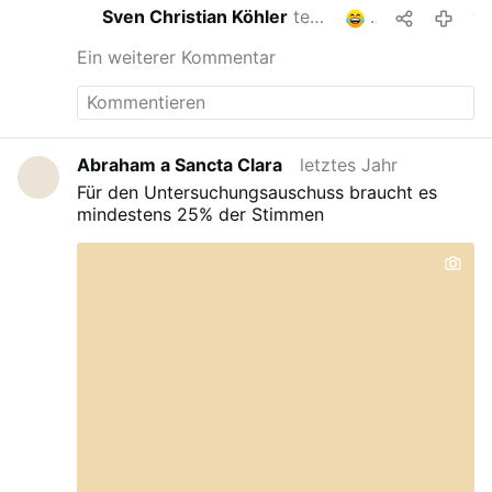
Sven Christian Köhler
teilt das
3
vor 8 Mo
Ein weiterer Kommentar
Abraham a Sancta Clara
letztes Jahr
Für den Untersuchungsauschuss braucht es
mindestens 25% der Stimmen