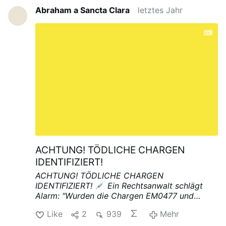
Offene Grenzen
10. Tausende gescheitere
Abraham a Sancta Clara
letztes Jahr
Abschiebungen
11. Transsexuelle und
Regenbogen bei der Bundeswehr
12.
Atomausstieg
13. Verbrenner-Aus
----------
Martin Sichert. Unzensiert. Jetzt abonnieren!
Martin Sichert Infokanal
ACHTUNG! TÖDLICHE CHARGEN
IDENTIFIZIERT!
ACHTUNG! TÖDLICHE CHARGEN
IDENTIFIZIERT!
Ein Rechtsanwalt schlägt
Alarm:
"Wurden die Chargen EM0477 und
EJ6788 vom deutschen Markt als Todes-
Like
2
939
Mehr
Chargen zurückgerufen ohne Deklaration