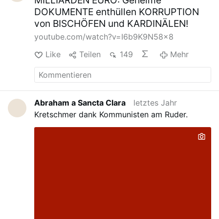
MILLIARDEN EURO: Geheime
DOKUMENTE enthüllen KORRUPTION
von BISCHÖFEN und KARDINÄLEN!
youtube.com/watch?v=I6b9K9N58x8
Like
Teilen
149
Mehr
Abraham a Sancta Clara
letztes Jahr
Kretschmer dank Kommunisten am Ruder.