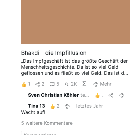
Bhakdi - die Impfillusion
„Das Impfgeschäft ist das größte Geschäft der
Menschheitsgeschichte. Da ist so viel Geld
geflossen und es fließt so viel Geld. Das ist der
Grund, warum die Impfung auserwählt wurde
1
2
5
2K
Mehr
als die Speerspitze der Globalisten. Damit
führen sie Krieg gegen das eigene Volk“, sagt
Sven Christian Köhler
teilt das
5
vor 12 M
niemand geringerer als Prof. Dr. Sucharit
Bhakdi.
Beim Alternativ-WEF in Prag empfiehlt
Tina 13
2
letztes Jahr
Bhakdi eindringlich das Buch „Die Impf-Illusion“
Wacht auf!
(
Die Impf-Illusion
) von Dr. Suzanne Humphries.
Darin wird der Mythos zerstört, dass uns das
5 weitere Kommentare
Impfen von Krankheiten befreit hat. Zusätzlich
konfrontiert uns die Autorin mit der