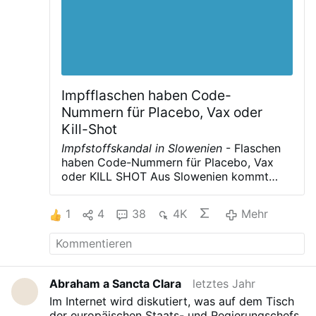
bloß dazu gegeben werde, daß der Mensch
leichter gerecht leben und das ewige Leben
verdienen könne, gleich als ob er beides durch
freie Entscheidung ohne Gnade, obgleich nur
mühevoll und beschwerlich vermöge: der sei
…
Mehr
Impfflaschen haben Code-
Nummern für Placebo, Vax oder
Kill-Shot
Impfstoffskandal in Slowenien
- Flaschen
haben Code-Nummern für Placebo, Vax
oder KILL SHOT
Aus Slowenien kommt
eine Nachricht, die, wenn sie sich
bestätigt, weltweit ein unvorstellbares
1
4
38
4K
Mehr
Echo hervorrufen wird.
Am Samstag, dem
20. November 2021
, kündigte die leitende
Krankenschwester
des
Universitätsklinikums Ljubljana
, die für die
Verabreichung der Impfstoffflaschen
Abraham a Sancta Clara
letztes Jahr
zuständig
ist und
alles verwaltet,
ihren
Im Internet wird diskutiert, was auf dem Tisch
Job,
trat vor die Fernsehkameras
und
der europäischen Staats- und Regierungschefs