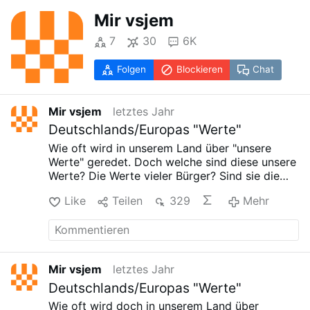
Mir vsjem
7
30
6K
Folgen
Blockieren
Chat
Mir vsjem
letztes Jahr
Deutschlands/Europas "Werte"
Wie oft wird in unserem Land über "unsere
Werte" geredet. Doch welche sind diese unsere
Werte? Die Werte vieler Bürger? Sind sie die
gleichen wie für unsere Regierenden?
Unsere
Like
Teilen
329
Mehr
WERTE sind die Verteidigung der Familie, des
ungeborenen Lebens, der Heimat, der
gottgewollten gepflegten Kultur, der
Grundstock für jede Kultiviertheit und nicht
zuletzt die Verteidigung der wahren RELIGION,
Mir vsjem
letztes Jahr
woraus die Zivilisation erwächst. Das sind
Deutschlands/Europas "Werte"
unsere primären WERTE.
Vicepräsident JD
Vance:
"Kein Wähler auf diesem Kontinent ging
Wie oft wird doch in unserem Land über