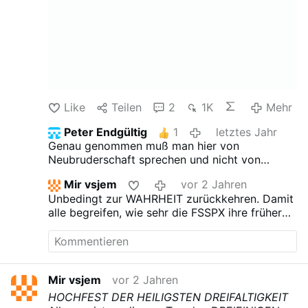
Like
Teilen
2
1K
Mehr
Peter Endgültig
1
letztes Jahr
Genau genommen muß man hier von
Neubruderschaft sprechen und nicht von
FSSPX. Unter Lefebvre hätte es so etwas nicht
Mir vsjem
vor 2 Jahren
gegeben.
Unbedingt zur WAHRHEIT zurückkehren.
Damit
alle begreifen, wie sehr die FSSPX ihre frühere
Position aufgegeben hat [sie hat insbesondere
den Kampf für die Wahrheit im Glauben
aufgegeben], ein markanter Vergleich: Damals
hat P. Schmidberger versprochen, sich gegen
Mir vsjem
vor 2 Jahren
die Irrtümer in der Sekte zu erheben und
erklärte:
"..Dagegen haben wir niemals diesem
HOCHFEST DER HEILIGSTEN DREIFALTIGKEIT