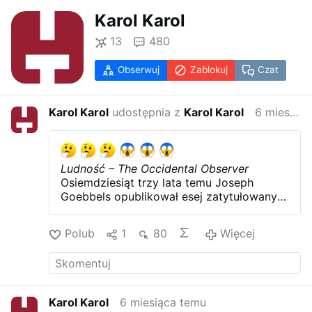
Karol Karol
13
480
Obserwuj
Zablokuj
Czat
Karol Karol
udostępnia z
Karol Karol
6 miesiąca temu
Ludność – The Occidental Observer
Osiemdziesiąt trzy lata temu Joseph
Goebbels opublikował esej zatytułowany
Die Krise Europas
—"Kryzys Europejski".
Jak większość jego esejów, był wnikliwy i
Polub
1
80
Więcej
proroczy. Dotyczyła oczywiście kryzysu
chwili: mianowicie wojny przeciwko
Niemcom, odrodzonego judeo-
bolszewizmu oraz kluczowej roli kwestii
żydowskiej w tej wojnie. Dziś Europa stoi
Karol Karol
6 miesiąca temu
w obliczu powiązanego, ale innego