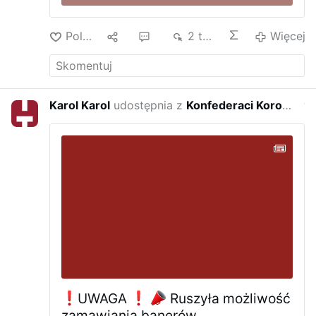
Polub
1
2
2 tys.
Więcej
Karol Karol
udostępnia z
Konfederaci Korony Polskiej
w ze
UWAGA
Ruszyła możliwość
zamawiania banerów