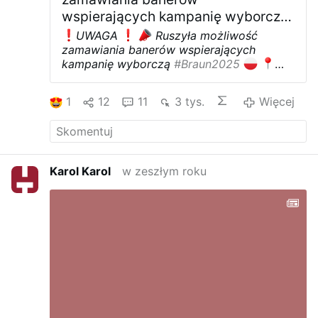
wspierających kampanię wyborczą
#Braun2025
UWAGA
Ruszyła możliwość
zamawiania banerów wspierających
kampanię wyborczą
#Braun2025
Baner o wymiarach: 160x90 cm w
przystępnej cenie 30 zł.
Należy
1
12
11
3 tys.
Więcej
wypełnić formularz na stronie, a
zamówiony baner zostanie dostarczony
do wybranego przez Ciebie paczkomatu.
Link do strony w komentarzu.
#braun
#braun2025
Karol Karol
w zeszłym roku