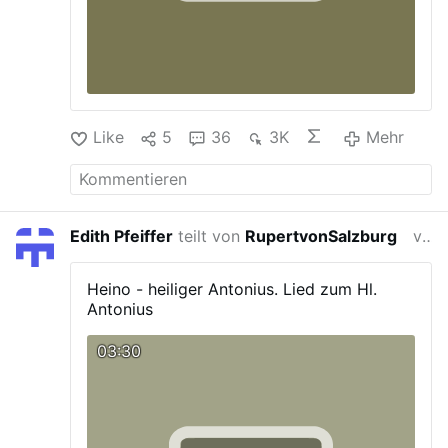
Like
5
36
3K
Mehr
Edith Pfeiffer
teilt von
RupertvonSalzburg
vor 4 Jahren
Heino - heiliger Antonius.
Lied zum Hl.
Antonius
03:30