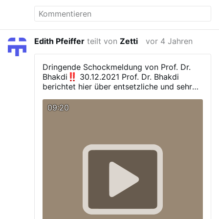
Edith Pfeiffer
teilt von
Zetti
vor 4 Jahren
Dringende Schockmeldung von Prof. Dr.
Bhakdi
30.12.2021
Prof. Dr. Bhakdi
berichtet hier über entsetzliche und sehr
ernstzunehmende
Untersuchungsergebnisse des
09:20
renommierten Pathologen Prof. Burkhard.
Er hat kürzlich einige Todesopfer der
derzeit in Anwendung befindlichen
Corona-Impfstoffe gründlich untersucht
und ist zu einem furchtbaren Ergebnis
gekommen.