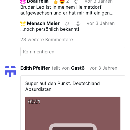
Boaurelia
2
vor 3 Jahren
Bruder Leo ist in meinem Heimatdorf
aufgewachsen und er hat mir mit einigen
Freunden seine Geschichte persönlich erzählt.
Mensch Meier
vor 3 Jahren
Er war sein ganzes Leben mit demut und
...noch persönlich bekannt!
Dankbarkeit erfüllt .
23 weitere Kommentare
Edith Pfeiffer
teilt von
Gast6
vor 3 Jahren
Super auf den Punkt. Deutschland
Absurdistan
02:21