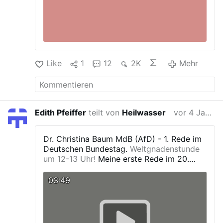
ES WEITER:
DASS "TRANSGENE
IMPFSTOFFE" NOCH NIE BEI MENSCHEN
EINGESETZT WURDEN.
DASS SIE "NICHT"
ZUGELASSEN SIND, ABER "FÜR DEN
NOTFALLEINSATZ GENEHMIGT" WURDEN.
Like
1
12
2K
Mehr
Edith Pfeiffer
teilt von
Heilwasser
vor 4 Jahren
Dr. Christina Baum MdB (AfD) - 1. Rede im
Deutschen Bundestag.
Weltgnadenstunde
um 12-13 Uhr!
Meine erste Rede im 20.
Deutschen Bundestag.
Natürlich zum
Thema Corona - wie sollte es anders sein.
03:49
Hören Sie rein - kommentieren Sie meine
Sicht der Dinge gern.
Auf Telegram
t.me/KlartextBaum/435
bzw. auf meiner
Facebook-Seite:
facebook.com/…rlich-