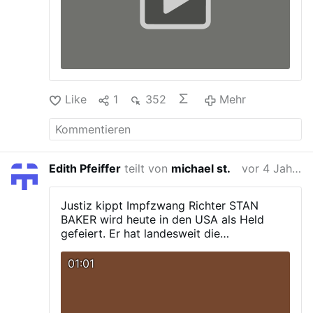
zum-thema-corona-wie-
sollte/628187405193768/
Ihre Dr. Christina
Baum MdB. Berlin den 7. Dezember 2021
Klartext von Dr. Christina Baum
Mutig.
Patriotisch. Freiheitlich!
Alternative für
Deutschland - AfD
DEUTSCHLAND! Aber
normal.
Like
1
352
Mehr
Edith Pfeiffer
teilt von
michael st.
vor 4 Jahren
Justiz kippt Impfzwang
Richter STAN
BAKER wird heute in den USA als Held
gefeiert. Er hat landesweit die
Zwangsimpfung für Bundesunternehmer
gestoppt. Mehrere Bundesstaaten hatten
01:01
dagegen geklagt. Erst in der vorigen
Woche hatte ein Richter JOE BIDENs Pläne
für eine Zwangsimpfung im