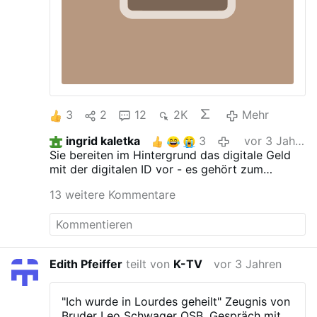
3
2
12
2K
Mehr
ingrid kaletka
3
vor 3 Jahren
Sie bereiten im Hintergrund das digitale Geld
mit der digitalen ID vor - es gehört zum
"Zeichen des Tieres". Sie wollen den
13 weitere Kommentare
Zusammenbruch.
Edith Pfeiffer
teilt von
K-TV
vor 3 Jahren
"Ich wurde in Lourdes geheilt"
Zeugnis von
Bruder Leo Schwager OSB.
Gespräch mit