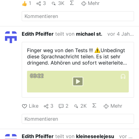
1
3
3K
Mehr
Edith Pfeiffer
teilt von
michael st.
vor 4 Jahren
Finger weg von den Tests !!!
Unbedingt
diese Sprachnachricht teilen.
Es ist sehr
dringend. Abhören und sofort weiterleiten.
03:22
Like
3
2
2K
Mehr
Edith Pfeiffer
teilt von
kleineseelejesu
vor 4 Jahren