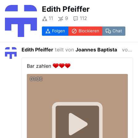
Edith Pfeiffer
11
9
112
Folgen
Blockieren
Chat
Edith Pfeiffer
teilt von
Joannes Baptista
vor 3 Jahren
Bar zahlen
01:36