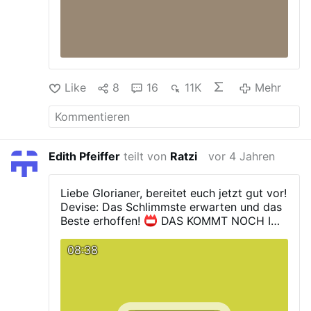
Like
8
16
11K
Mehr
Edith Pfeiffer
teilt von
Ratzi
vor 4 Jahren
Liebe Glorianer, bereitet euch jetzt gut vor!
Devise: Das Schlimmste erwarten und das
Beste erhoffen!
DAS KOMMT NOCH IM
JANUAR!
ERNST WOLFF MIT AKUTER
WARNUNG! ICH SAGE ES JETZT! JETZT
08:38
IST ES SOWEIT!
Quelle:
youtube.com/watch?v=nLdgEdcgp-w