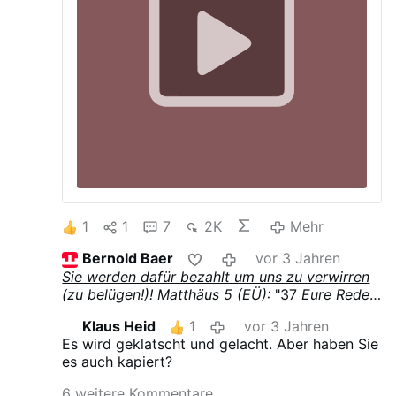
1
1
7
2K
Mehr
Bernold Baer
vor 3 Jahren
Sie werden dafür bezahlt um uns zu verwirren
(zu belügen!)!
Matthäus 5 (EÜ):
"37
Eure Rede
sei: Ja ja, nein nein; was darüber hinausgeht,
Klaus Heid
1
vor 3 Jahren
stammt vom Bösen.
"
Es wird geklatscht und gelacht. Aber haben Sie
es auch kapiert?
6 weitere Kommentare