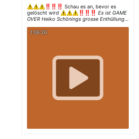
Schau es an, bevor es
gelöscht wird
Es ist GAME
OVER
Heiko Schönings grosse Enthüllung
Recherchen mit Fakten und Beweisen
Es
fing bereits mit Anthrax an…
(Buch leider
1:06:26
grad ausverkauft)