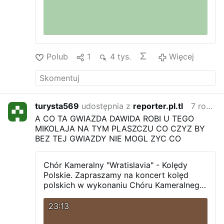
Polub
1
4 tys.
Więcej
turysta569
udostępnia z
reporter.pl.tl
7 roku temu
A CO TA GWIAZDA DAWIDA ROBI U TEGO
MIKOLAJA NA TYM PLASZCZU CO CZYZ BY
BEZ TEJ GWIAZDY NIE MOGL ZYC CO
Chór Kameralny "Wratislavia" - Kolędy
Polskie.
Zapraszamy na koncert kolęd
polskich w wykonaniu Chóru Kameralnego
"Wratislavia"
pod dyrekcją
Romualda
Trembickiego
.
Chór działa przy Zarządzie
23:13
Okręgowym Polskiego Komitetu Pomocy