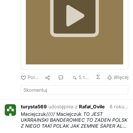
Polub
1
7
5 tys.
Więcej
turysta569
udostępnia z
Rafał_Ovile
8 roku temu
Maciejczuk
/////
Maciejczuk
TO JEST
UKRRAINSKI BANDEROWIEC TO ZADEN POLSK
Z NIEGO TAKI POLAK JAK ZEMNIE SAPER ALE
PANIE
Maciejczuk DLACZEGO SIE PAN