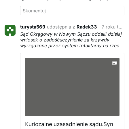
turysta569
udostępnia z
Radek33
7 roku temu
Sąd Okręgowy w Nowym Sączu oddalił dzisiaj
wniosek o zadośćuczynienie za krzywdy
wyrządzone przez system totalitarny na rzecz
syna żołnierza wyklętego Józefa Kurasia
pseudonim "Ogień". Zbigniew Kuraś we wniosku
przed procesowym domagał się miliona
złotych zadośćuczynienia i 50 tys. zł na
postawienie symbolicznego nagrobka "Ognia".-
---- JAK BY CHODZILO O SYDA TO BY
DOSTAL BO BY SIE BALI O ANTYSEMITYZM
ALE ZE TO SYN GOJA TO NIE TO NIE ZGODNE
Z NASZYM MYSLENIEM SYDOWSKIM
Kuriozalne uzasadnienie sądu.Syn