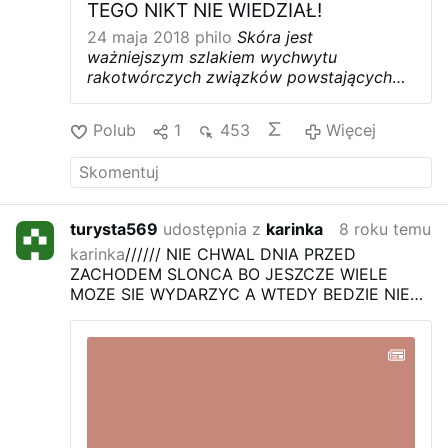
TEGO NIKT NIE WIEDZIAŁ!
24 maja 2018
philo
Skóra jest
ważniejszym szlakiem wychwytu
rakotwórczych związków powstających
podczas grillowania niż oddychanie i
płuca. Autorzy artykułu z pisma
Polub
1
453
Więcej
Environmental Science & Technology
zauważyli też, że ubranie nie chroni tak
dobrze, jak mogłoby się wydawać –
czytamy w serwisie kopalniawiedzy.pl.
Każdy z nas lubi grillować, ale każdy z nas
turysta569
udostępnia z
karinka
8 roku temu
w ogóle nie ma pojęcia co się dzieje z
karinka
////// NIE CHWAL DNIA PRZED
naszym ciałem podczas tego miłego
ZACHODEM SLONCA BO JESZCZE WIELE
biesiadowania.
Podczas grillowania
MOZE SIE WYDARZYC A WTEDY BEDZIE NIE
powstaje sporo wielopierścieniowych
DOBRZE
węglowodorów aromatycznych (WWA),
które mogą powodować choroby dróg
oddechowych i mutacje.
Naukowcy
postanowili precyzyjnie wyliczyć skórny
wychwyt WWA. Biorących udział w 2,5-
godzinnym grillu ochotników podzielono
na grupy, które różniły się pod względem