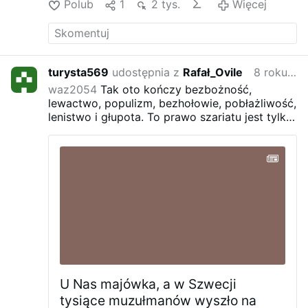
Polub
1
2 tys.
Więcej
praktycznyprzewodnik.blogspot.com/
…/zwiedzanie-wiez…
) - Jan Matejko,
"Śluby Jana Kazimierza" - Fragment filmu
Władimira Chotnienki, "Rok 1612" -…
Więcej
turysta569
udostępnia z
Rafał_Ovile
8 roku temu
waz2054
Tak oto kończy bezbożność,
lewactwo, populizm, bezhołowie, pobłażliwość,
lenistwo i głupota. To prawo szariatu jest tylko
kwestią czasu.////
A WUJ Z NIMI CO MAM ZA
NICH PLAKAC CO A ONI BEDA CIAC GLUPA ZE
NIC SIE NIE STALO
U Nas majówka, a w Szwecji
tysiące muzułmanów wyszło na