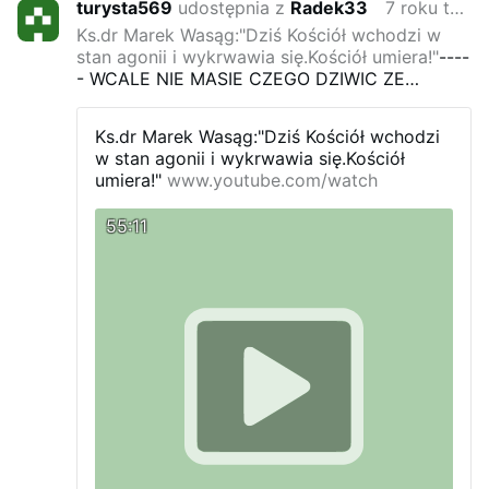
turysta569
udostępnia z
Radek33
7 roku temu
Ks.dr Marek Wasąg:"Dziś Kościół wchodzi w
stan agonii i wykrwawia się.Kościół umiera!"
----
- WCALE NIE MASIE CZEGO DZIWIC ZE
KOSCIOL SIE
wykrwawia i umiera!"
JAK MAMY
TAKICH DOWODCOW TO NIE DZIWOTA
Ks.dr Marek Wasąg:"Dziś Kościół wchodzi
w stan agonii i wykrwawia się.Kościół
umiera!"
www.youtube.com/watch
55:11