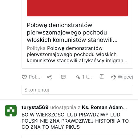
Połowę demonstrantów
pierwszomajowego pochodu
włoskich komunistów stanowili
afrykańscy imigranci
Polityka
Połowę demonstrantów
pierwszomajowego pochodu włoskich
komunistów stanowili afrykańscy imigranci
[WIDEO]
Maj 02, 2018, 09:34
432
0
Około
połowę uczestników tradycyjnego
Polub
1
5
1 tys.
Więcej
pochodu z okazji Święta Pracy, jaki od 43
lat organizuje w Genui Lotta Comunista
(Walka Komunistyczna), stanowili wczoraj
imigranci – w większości nielegalni.
Z
mnóstwem czerwonych flag, rozetek i
turysta569
udostępnia z
Ks. Roman Adam Kneblewski
8 rok
banerów i śpiewając „Międzynarodówkę” i
BO W WIEKSZOSCI LUD PRAWDZIWY LUD
„Bandiera Rossa” (Czerwony sztandar)
POLSKI NIE ZNA PRAWDZIWEJ HISTORII A TO
komuniści przeszli przez centrum miasta.
–
CO ZNA TO MALY PIKUS
Jedność wszystkich proletariuszy bez
względu na rasę, narodowość czy religię