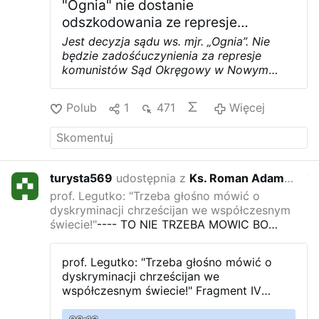
"Ognia" nie dostanie
odszkodowania ze represje
komunistów
Jest decyzja sądu ws. mjr. „Ognia”. Nie
będzie zadośćuczynienia za represje
komunistów
Sąd Okręgowy w Nowym
Sączu oddalił dzisiaj wniosek o
zadośćuczynienie za krzywdy wyrządzone
Polub
1
471
Więcej
przez system totalitarny na rzecz syna
żołnierza wyklętego Józefa Kurasia
pseudonim "Ogień". Zbigniew Kuraś we
wniosku przed procesowym domagał się
miliona złotych zadośćuczynienia i 50 tys.
turysta569
udostępnia z
Ks. Roman Adam Kneblewski
7 roku
zł na postawienie symbolicznego
prof. Legutko: "Trzeba głośno mówić o
nagrobka "Ognia".
Sąd uznał, że wniosek
dyskryminacji chrześcijan we współczesnym
Zbigniewa Kurasia nie znalazł uzasadnienia
świecie!"
---- TO NIE TRZEBA MOWIC BO
w przepisach ustawy o uznaniu za
DYSKRYMINACJA CHRZESCIJAN JEST POD
nieważne orzeczeń wobec osób
KONTROLO TYCH CO TO ROBIA A ROBIA PO
represjonowanych za działalność na rzecz
prof. Legutko: "Trzeba głośno mówić o
TO ZE BY CHRZESCIJANSTWO ZNISZCZYC
niepodległego bytu państwa polskiego. W
dyskryminacji chrześcijan we
ALE PO MALENKU ZE BY LUD WCALE NIE
ocenie sądu,
pozew Zbigniewa Kurasia nie
współczesnym świecie!"
Fragment IV
ODCZUL ZE JUZ PO CHRZESCIJANSTWIE
spełnia wszystkich ustawowych
Europejskiego Kongresu w Obronie
przesłanek do wypłacenia
Chrześcijan 30 listopada 2018 r.. Więcej: