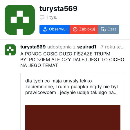
turysta569
1 tys.
Obserwuj
Zablokuj
Czat
turysta569
udostępnia z
szuirad1
7 roku temu
A PONOC COSIC DUZO PISZAZE TRUPM
BYLPODZIEM ALE CZY DALEJ JEST TO CICHO
NA JEGO TEMAT
dla tych co maja umysly lekko
zaciemnione, Trump pulapka nigdy nie byl
prawicowcem , jedynie udaje takiego na
poczet syjonizmowi, ludzie maja oczy ,ale
nie widza