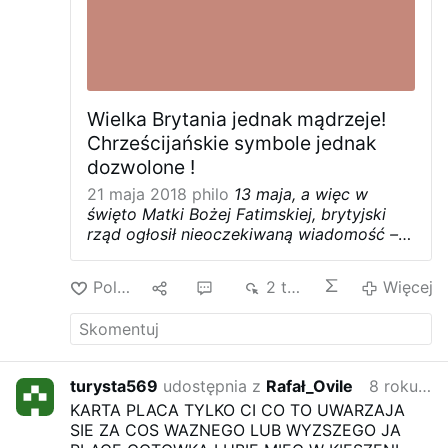
ekspozycji na pokarm i dym.
Gdy zbadano
próbki krwi, tak jak się spodziewano,
okazało się, że za największą część
ekspozycji na WWA odpowiadała
konsumpcja grillowanych pokarmów. Na
drugim miejscu znalazła się jednak skóra,
Wielka Brytania jednak mądrzeje!
a nie oddychanie.
Co …
Więcej
Chrześcijańskie symbole jednak
dozwolone !
21 maja 2018
philo
13 maja, a więc w
święto Matki Bożej Fatimskiej, brytyjski
rząd ogłosił nieoczekiwaną wiadomość –
bez wątpienia niezwykle radosną dla
chrześcijan. Zmienią się bowiem zasady
Polub
1
5
2 tys.
Więcej
dotyczące
dress code
w miejscach pracy,
w tym także te dotyczące ubrań i
akcesoriów wskazujących na
przynależność wyznaniową noszącego.
Nowe reguły, które zostały opublikowane
turysta569
udostępnia z
Rafał_Ovile
8 roku temu
przez Government Equalities Office
KARTA PLACA TYLKO CI CO TO UWARZAJA
(Rządowy Urząd Równości) 17 maja,
SIE ZA COS WAZNEGO LUB WYZSZEGO JA
odnoszą się głównie do zapobiegania