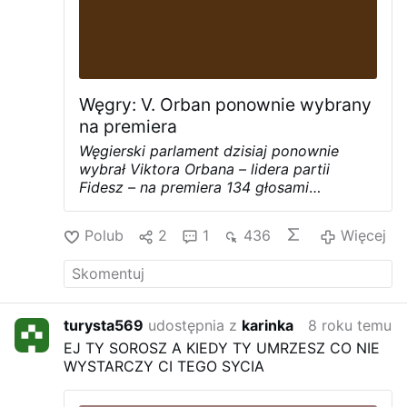
Węgry: V. Orban ponownie wybrany
na premiera
Węgierski parlament dzisiaj ponownie
wybrał Viktora Orbana – lidera partii
Fidesz – na premiera 134 głosami
przeciwko 28. Agencja Associated Press
odnotowuje, że niektóre partie opozycyjne
Polub
2
1
436
Więcej
zbojkotowały głosowanie.
W wyborach z 8
kwietnia rządząca koalicja
konserwatywnego Fideszu i znacznie od
niego mniejszej Chrześcijańsko-
Demokratycznej Partii Ludowej zdobyła
turysta569
udostępnia z
karinka
8 roku temu
133 z łącznie 199 mandatów, co zapewnia
EJ TY SOROSZ A KIEDY TY UMRZESZ CO NIE
jej niezbędną do nowelizowania
WYSTARCZY CI TEGO SYCIA
konstytucji większość dwóch trzecich.
54-
letni Viktor Orban został premierem po raz
czwarty, a jego rozpoczęta właśnie