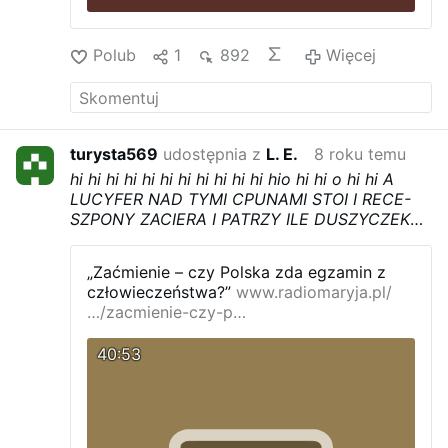
Polub
1
892
Więcej
turysta569
udostępnia z
L. E.
8 roku temu
hi hi hi hi hi hi hi hi hi hi hi hio hi hi o hi hi A
LUCYFER NAD TYMI CPUNAMI STOI I RECE-
SZPONY ZACIERA I PATRZY ILE DUSZYCZEK
PCHA SIE W JEGO SZPONY OJ BEDZIE KRZYK
OJ BEDZIE KRZYK A WTEDY TO JUZ ZADNE
„Zaćmienie – czy Polska zda egzamin z
WYCOFANIE SIE NIE POMOZE WY LEWACKIE
człowieczeństwa?”
www.radiomaryja.pl/
GLUPCY I SPRZEDAWCZYKI ZA JEDNEGO
…/zacmienie-czy-p…
DOLCA
40:53