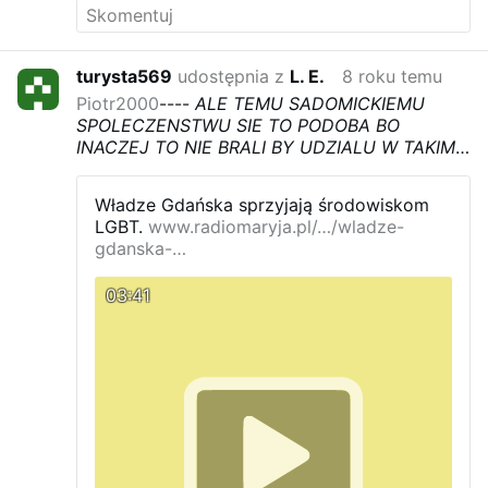
gotówkowe zyskują coraz większą
popularność /©123RF/PICSEL
Przedsiębiorcy, którzy przystąpili do
turysta569
udostępnia z
L. E.
8 roku temu
programu reprezentują ponad 160
Piotr2000
----
ALE TEMU SADOMICKIEMU
rodzajów działalności. Największy udział
SPOLECZENSTWU SIE TO PODOBA BO
(32 proc.) mają sklepy różnych branż m.in.
INACZEJ TO NIE BRALI BY UDZIALU W TAKIM
odzieżowe, obuwnicze, sklepy z
CZYMS BO KATOLIK TO KATOLIK
elektroniką i wielobranżowe. Na kolejnym
miejscu (z udziałem 26 proc.) plasują się
Władze Gdańska sprzyjają środowiskom
punkty usługowe dla mieszkańców -
LGBT.
www.radiomaryja.pl/…/wladze-
fryzjerzy, mechanicy samochodowi, salony
gdanska-…
piękności. Trzecie miejsce z udziałem 11
proc. przypada sklepom spożywczym.
Do
03:41
programu mogą się zgłaszać mikro, mali i
średni przedsiębiorcy, którzy chcą
rozpocząć przyjmowanie płatności
bezgotówkowych za swoje towary i
usługi, a w ostatnim roku w swoim punkcie
handlowo-usługowym nie akceptowali
płatności bezgotówkowych …
Więcej