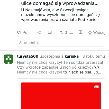
ulice domagać się wprowadzenia
prawa szariatu
U Nas majówka, a w Szwecji tysiące
muzułmanów wyszło na ulice domagać się
wprowadzenia prawa szariatu
Pod koniec
ubiegłego tygodnia w Szwecji, odbył się
kolejny już marsz zorganizowany przez
Polub
1
5
3 tys.
Więcej
społeczność muzułmanów, która domaga
się wprowadzenia islamskiego prawa
szariatu dla wszystkich mieszkańców tego
kraju. Jak widać na poniższym nagraniu
przez miasto przechodzi kilka tysięcy
turysta569
udostępnia z
karinka
8 roku temu
muzułmanów z flagami swoich organizacji
Niemcy nie chcą krzyży! Ten sondaż przeraża!
wykrzykując hasła o muzułmańskiej
Czy wkrótce zapanuje u nich półksiężyc?
////
Szwecji. W Naszym „zaścianku” nie
Niemcy nie chcą krzyży!
to niech se psa lub
zobaczymy takich scen, oby jak najdłużej,
malpe na scianie powiesza bedzie im do
a najlepiej nigdy.
sioe.pl/wideo-u-nas-
twarzy
maj…