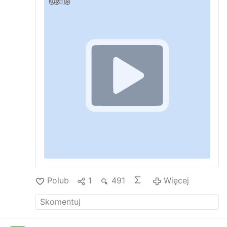
08:16
zadośćuczynienia.
W przypadku Józefa
kongreschrzescijan.pl
Całość: Część I:
Kurasia "Ognia"
sąd podał w wątpliwość
www.youtube.com/watch
Część II:
jego działalność na rzecz bytu państwa
www.youtube.com/watch
polskiego oraz represje stosowane wobec
niego.
Sąd podkreślił w uzasadnieniu, że
żadna z przesłanek świadcząca o
działalności "Ognia" nie może być
domniemywana …
Więcej
Polub
1
491
Więcej