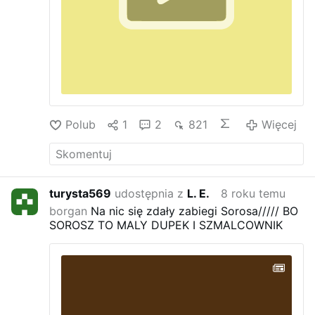
Polub
1
2
821
Więcej
turysta569
udostępnia z
L. E.
8 roku temu
borgan
Na nic się zdały zabiegi Sorosa///// BO
SOROSZ TO MALY DUPEK I SZMALCOWNIK