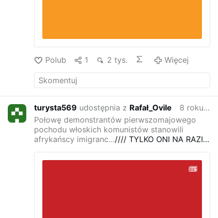
Polub
1
2 tys.
Więcej
turysta569
udostępnia z
Rafał_Ovile
8 roku temu
Połowę demonstrantów pierwszomajowego
pochodu włoskich komunistów stanowili
afrykańscy imigranc…
//// TYLKO ONI NA RAZIE
NIE WIEDZA ZE SA WYKOZYSTYWANI A JAK
JUA TO DO NICH DOTRZE TO
KOMUNISTYCZNA MAFIA BEDZIE MIALA
POZAMIATANE NA CALEGO