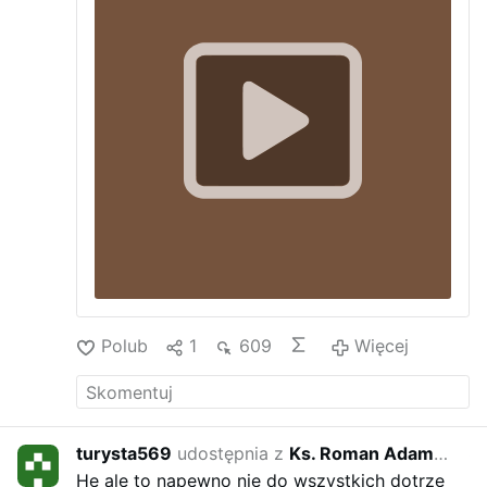
Społecznej we Wrocławiu.
Życzymy
dobrego odbioru.
Polub
1
609
Więcej
turysta569
udostępnia z
Ks. Roman Adam Kneblewski
8 rok
He ale to napewno nie do wszystkich dotrze