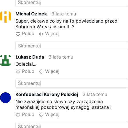
żonę, niż wstrzemięźliwość miała być powodem
Watykan wciąż "ześwieccza"
grzechu?
kapłanów, ile wlezie i bez
mrugnięcia okiem.
Michał Ozinek
3 lata temu
Zapytany, czy celibatowi "należy
Super, ciekawe co by na to powiedziano przed
się przyjrzeć", Franciszek
Soborem Watykańskim II...?
odpowiedział: "Tak, w rzeczy
Polub
Więcej
samej, np. w Kościele Wschodnim
każdy, kto chce, może wziąć
ślub".
W rzeczywistości idea celibatu
Łukasz Duda
3 lata temu
wywodzi się z czasów
apostolskich i stanowi
Odleciał...
odzwierciedlenie woli samego
Polub
Więcej
Chrystusa. Schizmatycy
bizantyjscy wpadli na
małżeństwa kapłanów wieki po
śmierci Jezusa, przez co
Konfederaci Korony Polskiej
3 lata temu
ograniczyli zdolność świadczenia
Nie zważajcie na słowa czy zarządzenia
posługi kapłańskiej …
Więcej
masońskiej posoborowej synagogi szatana !
Polub
Więcej