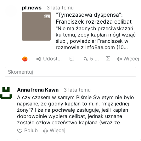
pl.news
3 lata temu
"Tymczasowa dyspensa":
Franciszek rozrzedza celibat
"Nie ma żadnych przeciwskazań
ku temu, żeby kapłan mógł wziąć
ślub", powiedział Franciszek w
rozmowie z InfoBae.com (10
marca), dodając, że w Kościele
3
Udostępnij
5
5 tys.
Więcej
Zachodnim istnieje tymczasowa
dyspensa: "nie mam pojęcia, czy
jest ona uregulowana w jakiś
sposób, ale w pewnym sensie
jest tymczasowa".
Anna Irena Kawa
3 lata temu
Co więcej: "Nie jest ona
A czy czasem w samym Piśmie Świętym nie było
dożywotnia niczym święcenia
napisane, że godny kapłan to m.in. "mąż jednej
kapłańskie, które trwają
żony"? I że na pochwałę zasługuje, jeśli kapłan
wiecznie, czy wam się to
dobrowolnie wybiera celibat, jednak uznane
podoba, czy też nie. To czy, ktoś
zostało człowieczeństwo kapłana (wraz ze
odejdzie z Kościoła, czy też nie,
wszystkimi naszymi ludzkimi niedoskonałościami)
to inna kwestia, ale święcenia są
Polub
Więcej
wyrażone stwierdzeniem, że lepiej, by kapłan miał
wieczne". Pomimo tych słów