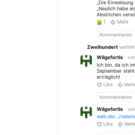
„Die Einweisung
„Neulich habe ei
Abstrichen verso
1
Mehr
www.msn.com/…
Zweihundert
verlink
Wilgefortis
vo
Ich bin, da ich 
September steht 
erträglich!
Like
Meh
Wilgefortis
vo
web.de/…/nasen
Like
Meh