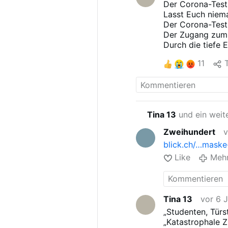
Der Corona-Test 
Lasst Euch niema
Der Corona-Test 
Der Zugang zum 
Durch die tiefe 
hämato-enzephal
11
T
endokrine Drüsen
Täter, das Stäbc
beschädigt wird!
Durch das Tragen
Atemwegen und br
Tina 13
und ein weite
Bakterien und Ke
Entzündung herbe
Zweihundert
v
Bei einer Schäd
blick.ch/…maske
Symptome wie Mu
Gleichgewichtss
Like
Meh
Hinwies : Die Är
Gesundheit! Fang
(Bild, Beitrag F
Masken sind Teil 
Tina 13
vor 6 
„Studenten, Türs
„Katastrophale 