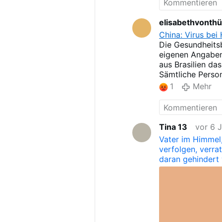
elisabethvonth
China: Virus bei 
Die Gesundheits
eigenen Angaben 
aus Brasilien da
Sämtliche Person
Fleischprodukte
1
Mehr
worden. Die Test
Tina 13
vor 6 
Vater im Himmel,
verfolgen, verra
daran gehindert