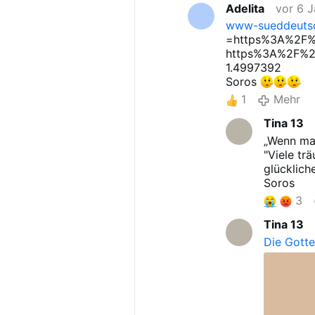
Adelita
vor 6 
www-sueddeutsc
=https%3A%2F%
https%3A%2F%2F
1.4997392
Soros
1
Mehr
Tina 13
„Wenn man
"Viele tr
glücklich
Soros
3
Tina 13
Die Gotte