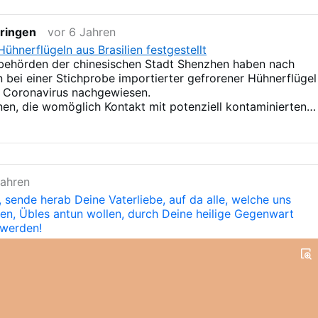
üringen
vor 6 Jahren
Hühnerflügeln aus Brasilien festgestellt
behörden der chinesischen Stadt Shenzhen haben nach
bei einer Stichprobe importierter gefrorener Hühnerflügel
s Coronavirus nachgewiesen.
en, die womöglich Kontakt mit potenziell kontaminierten
n hatten, seien umgehend ausfindig gemacht und getestet
s seien alle negativ ausgefallen.
Jahren
 sende herab Deine Vaterliebe, auf da alle, welche uns
ten, Übles antun wollen, durch Deine heilige Gegenwart
 werden!