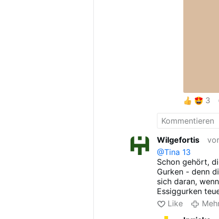
3
Wilgefortis
vo
@Tina 13
Schon gehört, di
Gurken - denn die
sich daran, wenn
Essiggurken teu
Like
Meh