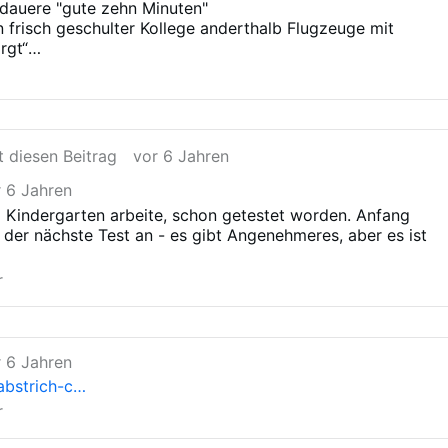
 dauere "gute zehn Minuten"
n frisch geschulter Kollege anderthalb Flugzeuge mit
rgt“
/ar-BB18NoCM
t diesen Beitrag
vor 6 Jahren
r 6 Jahren
im Kindergarten arbeite, schon getestet worden. Anfang
der nächste Test an - es gibt Angenehmeres, aber es ist
r
r 6 Jahren
abstrich-c…
r