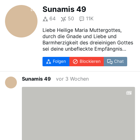
Sunamis 49
64
50
11K
Liebe Heilige Maria Muttergottes,
durch die Gnade und Liebe und
Barmherzigkeit des dreieinigen Gottes
sei deine unbefleckte Empfängnis
unser Schutzschild und unsere Rüstung
vor allem Bösen! an Seele, Leib und
Folgen
Blockieren
Chat
Geist!
Bitte beschütze mich allezeit, durch
Sunamis 49
vor 3 Wochen
deine unbefleckte Empfängnis und
vertreibe die Daemonen und alle
teuflischen Angriffe auf unsere Seele,
Leib und Geist von uns, durch deine
unbefleckte Empfängnis, und vernichte
alles Böse um uns herum. Deine
unbefleckte Empfängnis sei unsere
Rettung und Hilfe in jeder Gefahr!
Amen
Heiliges unbeflecktes Herz Maria