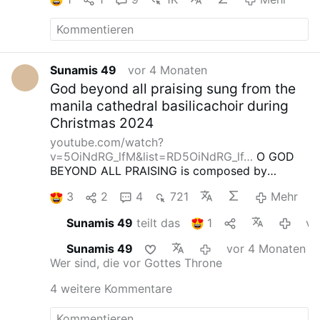
Sunamis 49
vor 4 Monaten
God beyond all praising sung from the
manila cathedral basilicachoir during
Christmas 2024
youtube.com/watch?
v=5OiNdRG_lfM&list=RD5OiNdRG_lf…
O GOD
BEYOND ALL PRAISING is composed by
Gustav Holst and the rendition of this song is
3
2
4
721
Mehr
performed by the Manila Cathedral Basilica
Choir during the Christmas Mass 2024
It
Sunamis 49
teilt das
1
vor 2 Mona
serves as the Offertory
Song Lyrics:
O God
beyond all praising, we worship you today
and
Sunamis 49
vor 4 Monaten
sing the love amazing
that songs cannot repay;
Wer sind, die vor Gottes Throne
for we can only wonder
at every gift you send,
at blessings without number
and mercies
4 weitere Kommentare
without end:
we lift our hearts before you
and
wait upon your word,
we honour and adore