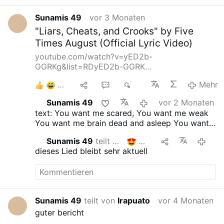
alleged apparition occurred in 1987 to 12-year-
old Maria Kyzin, also in Hrushiv.
Our Lady's
Sunamis 49
vor 3 Monaten
Alleged Apparitions in Ukraine: Her …
"Liars, Cheats, and Crooks" by Five
Times August (Official Lyric Video)
youtube.com/watch?v=yED2b-
GGRKg&list=RDyED2b-GGRK…
3
1
1
59
Mehr
Sunamis 49
vor 2 Monaten
text:
You want me scared, You want me weak
You want me brain dead and asleep You want
us trapped while you all laugh behind the
Sunamis 49
teilt das
2
vor 2 Mo
scenes You want us sick You think we’re dumb
dieses Lied bleibt sehr aktuell
You want us blind and you want us drugged
You want us poor while you get more of
everything But you don’t get to tell me what to
think and what to do No, you don’t get to tell
me what is true ‘Cause you’re just liars, cheats,
Sunamis 49
teilt von
Irapuato
vor 4 Monaten
and crooks You change the rules and you burn
guter bericht
the books And so I don’t believe a single word
you say You’re all liars, fakes, and cons We