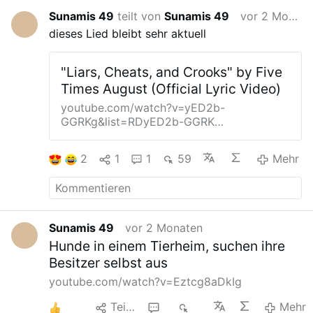
Fatimabotschaft vom 13. Juni 1917
Rückmeldungen und die Hinweise auf den
Sunamis 49
teilt von
Sunamis 49
vor 2 Monaten
offenbarte dornenumschlossene
Brief an Dr. Michael Hesemann und den
dieses Lied bleibt sehr aktuell
Unbefleckte Herz Mariens darstellt),
Schweizer Fatima-Boten
3/2015,…
Mehr
menschliche Tränen
. Die Prüfung ergab,
daß ein Betrug ausgeschlossen werden
"Liars, Cheats, and Crooks" by Five
muß.
Pius XII. stellte öffentlich die Frage,
Times August (Official Lyric Video)
ob die Menschen die Botschaft der
weinenden Madonna wohl verstehen
youtube.com/watch?v=yED2b-
würden. Nun, letztlich war die Botschaft an
GGRKg&list=RDyED2b-GGRK…
ihn, den Papst als Träger der kirchlichen
Vollmacht selbst, gerichtet. Das schien er
2
1
1
59
Mehr
tragischerweise nicht verstanden zu
haben. Denn er zögerte mit der Erfüllung
des Aufgetragenen: Weihe Rußlands an das
Unbefleckte Herz und Verkündigung der
Sühnesamstage.
Sr. Lucia erhielt die
Sunamis 49
vor 2 Monaten
Offenbarung, daß das trotz der gewährten
Hunde in einem Tierheim, suchen ihre
…
Mehr
Besitzer selbst aus
youtube.com/watch?v=Eztcg8aDkIg
2
Teilen
1
16
Mehr