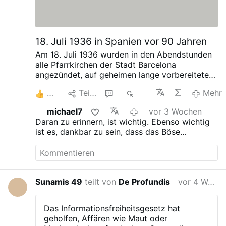
Heiligstes Herz Jesu
Heiliger Josef
und Heiliger Schutzengel
sei unsere Rettung!
18. Juli 1936 in Spanien vor 90 Jahren
Adjutorium nostrum in nomine
Domini. Qui fecit caelum et terram.
Am 18. Juli 1936 wurden in den Abendstunden
Jesus Maria und Josef rettet Seelen!
alle Pfarrkirchen der Stadt Barcelona
Herr sei uns gnädig und barmherzig
angezündet, auf geheimen lange vorbereitetem
und rette uns!
Befehl.
5
Teilen
1
867
Mehr
Herr erbarme Dich unser!
Du Kindlein Jesus,erbarme Dich ihrer !
michael7
vor 3 Wochen
Du bist für sie Mensch geworden, um
Daran zu erinnern, ist wichtig. Ebenso wichtig
sie selig zu machen.
ist es, dankbar zu sein, dass das Böse
Der Feind will sie dir entreißen.
überwunden werden konnte und am Ende nie
Aber Du bist allmächtig. In deine
siegen wird.
kleinen Hände lege ich ihre Seelen.
In deine Händlein lege ich auch die
Seelen der Feinde.
Sunamis 49
teilt von
De Profundis
vor 4 Wochen
Du kannst sie alle mit deiner Allmacht
und Weisheit lenken wie Wasserbäche.
Du hast Legionen von Engeln, die Dir
Das Informationsfreiheitsgesetz hat
gehorchen.
geholfen, Affären wie Maut oder
Schicke sie aus, um uns alle zu retten.