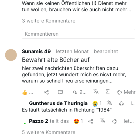
Wenn sie keinen Öffentlichen (!) Dienst mehr
tun wollen, brauchen wir sie auch nicht mehr
öffentlich zu finanzieren ...
3 weitere Kommentare
achgut.com/images/archiv/_1190w/Tomaschoff_
Steuer…
Sunamis 49
letzten Monat
bearbeitet
Bewahrt alte Bücher auf
hier zwei nachrichten überschriften dazu
gefunden,
jetzt wundert mich es nicvt mehr,
warum so schnell neu erscheinungen
auftauchen
zb über aktuelle themen, zwei tage
4
1
6
905
Mehr
nachdem leo 14 gewählt wiude, kam schon fast
das erste buch über ihn auf den markt-
es
Guntherus de Thuringia
1
letzten Monat
werden viele falsche bücher auftauchen, die
Es läuft tatsächlich in Richtung "1984"
mit ki gemacht wurden, die die wahrheit
verdrehen werden!
zb in der taz
und der
Pazzo 2
teilt das
1
letzten Monat
tagesschau gabs eine meldung
dass ki zentren
antiquariate leerkaufen
5 weitere Kommentare