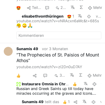
1
Teilen
1
222
Mehr
elisabethvonthüringen
1
vor 3 Monaten
youtube.com/watch?v=vNRAcxn6aWc&t=685s
Sunamis 49
vor 3 Monaten
“The Prophecies of St. Paisios of Mount
Athos”
youtube.com/watch?v=zl2Dn0uD7AY
2
1
2
364
Mehr
Instaurare Omnia in Christo
2
vor 2 Mo
Russian and Greek Saints up till today have
miracles occurring at the graves and Icons.
There is one Greek Saint they call the walking
Sunamis 49
teilt das
1
vor 2 Mona
Saint. Saint Spyrido. They have to change his