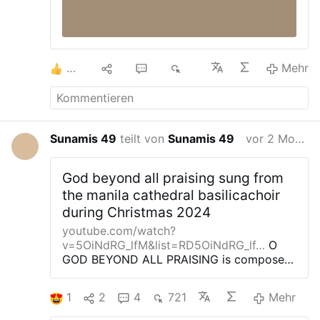
3
2
5
2K
Mehr
Sunamis 49
teilt von
Sunamis 49
vor 2 Monaten
God beyond all praising sung from
the manila cathedral basilicachoir
during Christmas 2024
youtube.com/watch?
v=5OiNdRG_lfM&list=RD5OiNdRG_lf…
O
GOD BEYOND ALL PRAISING is composed
by Gustav Holst and the rendition of this
song is performed by the Manila Cathedral
1
2
4
721
Mehr
Basilica Choir during the Christmas Mass
2024
It serves as the Offertory
Song