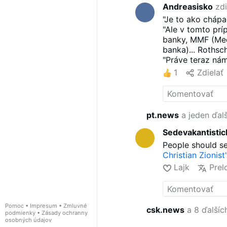
Andreasisko
zdi
"Je to ako chápa
"Ale v tomto prí
banky, MMF (Med
banka)... Roths
"Práve teraz nám
komunitou LGBTQ
1
Zdielať
katolíci vytrháva
pt.news
a jeden ďalš
Sedevakantistic
People should s
Christian Zionist
Lajk
Prel
Pomoc
•
Impresum
•
Zmluvné
csk.news
a 8 ďalšíc
podmienky
•
Zásady ochranny
osobných údajov