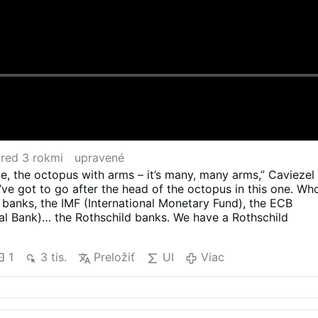
red 3 rokmi
upravené
acle, the octopus with arms – it’s many, many arms,” Caviezel
’ve got to go after the head of the octopus in this one. Wh
al banks, the IMF (International Monetary Fund), the ECB
al Bank)… the Rothschild banks. We have a Rothschild
ave our Bible being ripped from us,” he continued. “We’re
1
3 tis.
Preložiť
UI
Viac
along with the LGBTQ community? Where is our Pope? Wh
ng out when poor Catholics are being ripped to kingdom
BI?”