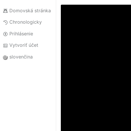
Domovská stránka
Chronologicky
Prihlásenie
Vytvoriť účet
slovenčina