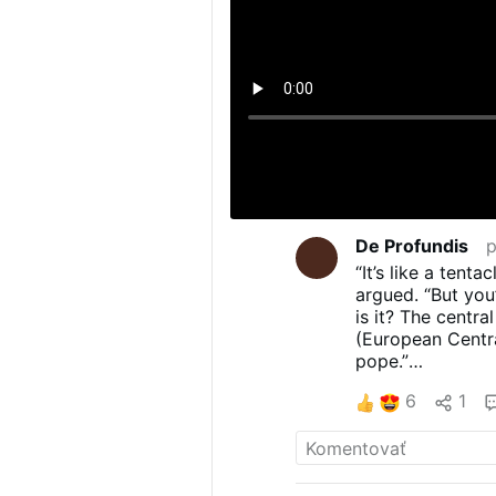
De Profundis
p
“It’s like a tent
argued. “But you
is it? The centr
(European Centr
pope.”
“Right now, we h
6
1
supposed to go 
is he not speaki
come from the F