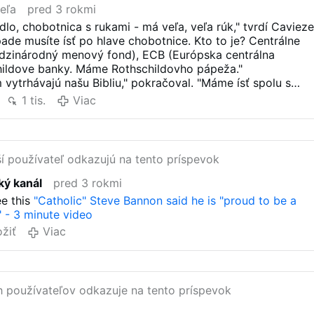
eľa
pred 3 rokmi
dlo, chobotnica s rukami - má veľa, veľa rúk," tvrdí Cavieze
pade musíte ísť po hlave chobotnice. Kto to je? Centrálne
zinárodný menový fond), ECB (Európska centrálna
childove banky. Máme Rothschildovho pápeža."
 vytrhávajú našu Bibliu," pokračoval. "Máme ísť spolu s
? Kde je náš pápež? Prečo sa nevyjadruje, keď sú chudác
1 tis.
Viac
ní z FBI až do kráľa?"
í používateľ odkazujú na tento príspevok
ký kanál
pred 3 rokmi
ee this
"Catholic" Steve Bannon said he is "proud to be a
" - 3 minute video
ožiť
Viac
h používateľov odkazuje na tento príspevok