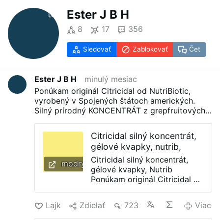
Ester J B H
8
17
356
Sledovať
Zablokovať
Čet
Ester J B H
minulý mesiac
Ponúkam originál Citricidal od NutriBiotic,
vyrobený v Spojených štátoch amerických.
Silný prírodný KONCENTRÁT z grepfruitových
jadierok. Obsahuje kvartérne zlúčeniny.
Vynikajúci napr. na únavu, vírusy, plesne,
Citricidal silný koncentrát,
problémy s dých. cestami, boreliózu, mykózy...
gélové kvapky, nutrib,
Odskúšané na sebe a rodine. Posilňuje virálnu
Citricidal silný koncentrát,
imunitu. Nepoškodzuje črevnú mikroflóru. Na
modrykonik.sk
gélové kvapky, Nutrib
plesne v tele, vo Vašom byte, záhrade na
Ponúkam originál Citricidal od
rastliny, či zvieratá. Zničí väčšinu streptokokov,
NutriBiotic, vyrobený v
stafylokokov, escheriu coli, chlamydia
Spojených štátoch
trachomatis, Helicobacter pylori a iné škodlivé.
Lajk
Zdielať
723
Viac
amerických. Silný prírodný
Zloženie: Rastlinný glycerín (40%) a Citricidal ®
KONCENTRÁT z
(60%).
Pri kúpe 3 a viac: zľava!
Rýchle dodanie: