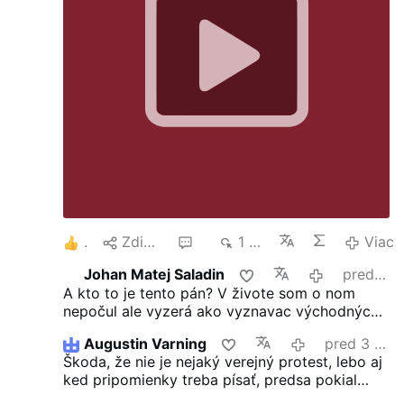
obnoviteľných zdrojov energie. Bratislava
22. apríla (TASR) – Ministerka
hospodárstva Denisa Saková (Hlas-SD)
má do konca apríla …
1
Zdielať
5
1 tis.
Viac
Johan Matej Saladin
pred 3 mesiacmi
A kto to je tento pán? V živote som o nom
nepočul ale vyzerá ako vyznavac východných
siekt.
Augustin Varning
pred 3 mesiacmi
Škoda, že nie je nejaký verejný protest, lebo aj
ked pripomienky treba písať, predsa pokial
nebude verejný protest, tak tie slová na papieri