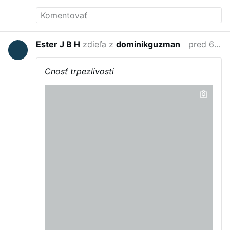
Ester J B H
zdieľa z
dominikguzman
pred 6 mesiacmi
Cnosť trpezlivosti