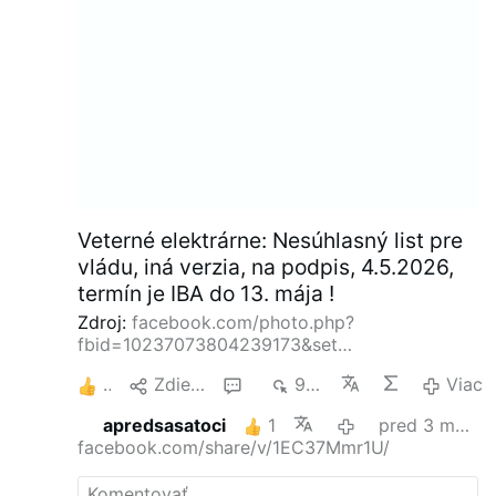
a pružnosť. - Podporuje zdravie
spojivových tkanív: Dodáva základné …
Veterné elektrárne: Nesúhlasný list pre
vládu, iná verzia, na podpis, 4.5.2026,
termín je IBA do 13. mája !
Zdroj:
facebook.com/photo.php?
fbid=10237073804239173&set…
3
Zdielať
1
947
Viac
apredsasatoci
1
pred 3 mesiacmi
facebook.com/share/v/1EC37Mmr1U/