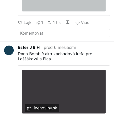
Lajk
1
1 tis.
Viac
Ester J B H
pred 6 mesiacmi
Dano Bombič ako záchodová kefa pre
Laššákovú a Fica
inenoviny.sk