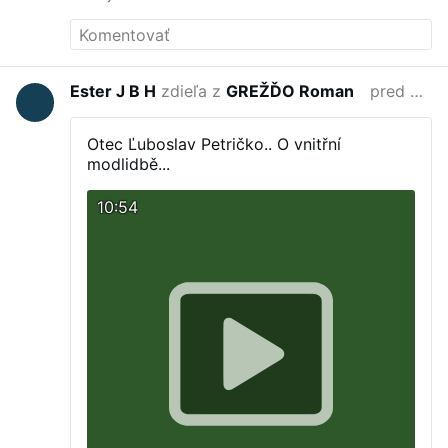
pripomenut. Lebo zasa mu po hlave beha len
kandidatura za prezidenta. Za kazdu cenu by
rad poberal dozivotnu rentu.
Ester J B H
zdieľa z
GREŽĎO Roman
pred 7 mesiacmi
Otec Ľuboslav Petričko..
O vnitřní
modlidbě...
10:54