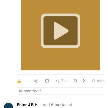
3
2
1
2 tis.
Viac
Ester J B H
pred 6 mesiacmi