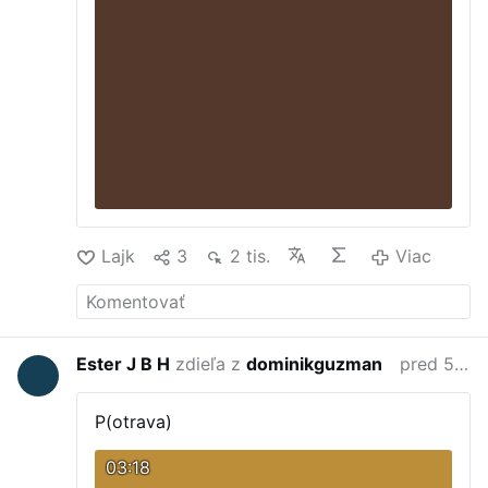
vzkrieseneho Ježiša osobne, aby sa spamätala
z beznadeji a uverila, že smrť nepohltila Ježiša,
ale muselo to byť len na kratko, aby ešte viac
tužila po dalšom zjavení Ježiša, ale už bez
nekontrolovatelných emocii.
Lajk
3
2 tis.
Viac
Ester J B H
zdieľa z
dominikguzman
pred 5 mesiacmi
P(otrava)
03:18