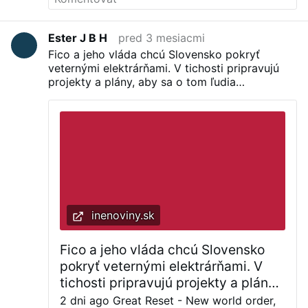
Ester J B H
pred 3 mesiacmi
Fico a jeho vláda chcú Slovensko pokryť
veternými elektrárňami. V tichosti pripravujú
projekty a plány, aby sa o tom ľudia
nedozvedeli.
Gestor: Úrad podpredsedu vlády
pre Plán obnovy a znalostnú ekonomiku
(vedúci Úradu Michal Moško)
Úrad sa v
materiály zameriava na zabezpečenie plnenia
cieľov Plánu obnovy a odolnosti SR v oblasti
rozvoja veternej energie, konkrétne vytvorenie
tzv. pilotných oblastí („go-to areas“) vhodných
pre výstavbu veterných elektrární. Kľúčovým
nástrojom je pripravovaný strategický
inenoviny.sk
dokument „
Akceleračné zóny pre veternú
energiu v Slovenskej republike“, ktorý má
identifikovať vhodné lokality a zároveň
Fico a jeho vláda chcú Slovensko
zjednodušiť povoľovacie procesy pri zachovaní
pokryť veternými elektrárňami. V
ochrany životného prostredia a podpore
tichosti pripravujú projekty a plány,
energetickej bezpečnosti SR.
Dokument je
aby sa o tom ľudia nedozvedeli. -
2 dni ago Great Reset - New world order,
previazaný s európskymi aj národnými