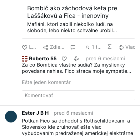
Bombič ako záchodová kefa pre
Laššákovú a Fica - inenoviny
Mafiáni, ktorí zabili niekoľko ľudí, na
slobode, lebo niekto schválne urobil
procesné chyby. Magát niekoľko rokov
sedí vo väzení za napísanie knihy, rovnako
Lajk
Zdielať
2
1 tis.
Viac
začína svoj pobyt vo väzení aj Daniel
Bombič. Obaja vďaka extremistickému
Roberto 55
pred 6 mesiacmi
zákonu, ktorý zaviedol Harabin po
Za co Bombica vlastne sudia? Za myslienky
príchode z Izraela a posilnila ho
povedane nahlas. Fico straca moje sympatie...
novelizáciami smerácka vláda. Bombič
pred voľbami propagoval SMER-SD,
Ešte jeden komentár
Harabina…teraz vďaka ich zákonom sedí
vo väzení. BOMBIC AKO ZÁCHODOVÁ
KEFA PRE FICA A LAŠŠÁKOVÚ! Použili ho
na to, na čo sa používa záchodová kefa a
keď bol už nepoužiteľný a zbytočný, tak
Ester J B H
pred 6 mesiacmi
sa ho proste zbavili. Najviac sa smejem na
Potkan Fico sa dohodol s Rothschildovcami a
jeho fanúšikoch, ktorí zvolili Laššákovú do
Slovensko ide zruinovať ešte viac
EÚ parlamentu, kde ona berie mesačne 20
vybudovaním predraženej americkej elektrárne
tisíc a užíva si kráľovský život, avšak