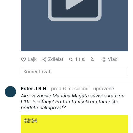
Lajk
Zdielať
1 tis.
Viac
Ester J B H
pred 6 mesiacmi
upravené
Ako väznenie Mariána Magáta súvisí s kauzou
LIDL Piešťany? Po tomto všetkom tam ešte
pôjdete nakupovať?
02:34