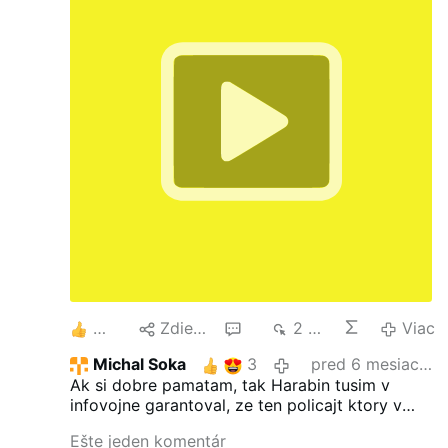
5
Zdielať
2
2 tis.
Viac
Michal Soka
3
pred 6 mesiacmi
Ak si dobre pamatam, tak Harabin tusim v
infovojne garantoval, ze ten policajt ktory v
Lidli surovo a bez priciny napadol tohto pana,
Ešte jeden komentár
bude sediet. Bolo by to treba Sudr. Harabinovi