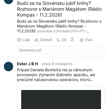
Budú sa na Slovensku páliť knihy?
Rozhovor s Mariánom Magátom (Rádio
Kompas - 11.2.2026)
Budú sa na Slovensku páliť knihy? Rozhovor s
Mariánom Magátom (Rádio Kompas -
11.2.2026)
youtube.com/watch?v=P1-
IHbA6PqQ
Lajk
Zdielať
28
Viac
Ester J B H
pred 6 mesiacmi
Prípad Daniela Bombiča nie je náhodným
procesným zlyhaním štátneho aparátu, ale
precízne načasovanou operáciou, ktorú
môžeme definovať ako politické inžinierstvo
martýrstva(obete).
jj
1 deň ago
Danny Kollár
,
Danny Kollár rod. Daniel Bombic
,
Riadená
alternatíva
,
SMER-SD kauzy
3 komentáre
Ak sa
na prípad udalostí súdneho procesu Daniela
Bombiča pozrieme optikou roku 2026, je