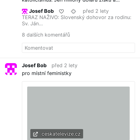
zneužití náboženského cítění obyčejných lidí.
Josef Bob
před 2 lety
Rovná cesta do pekel.
TERAZ NAŽIVO: Slovenský dohovor za rodinu:
Sv. Ján…
8 dalších komentářů
Josef Bob
před 2 lety
pro místní feministky
ceskatelevize.cz