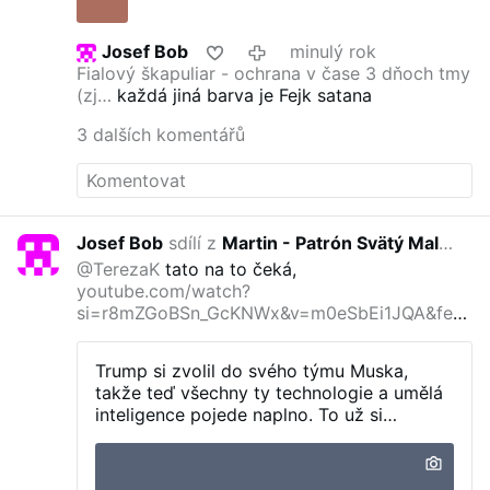
Josef Bob
minulý rok
Fialový škapuliar - ochrana v čase 3 dňoch tmy
(zj…
každá jiná barva je Fejk satana
3 dalších komentářů
Josef Bob
sdílí z
Martin - Patrón Svätý Malachiáš
mi
@TerezaK
tato na to čeká,
youtube.com/watch?
si=r8mZGoBSn_GcKNWx&v=m0eSbEi1JQA&feat
ure=yo
Trump si zvolil do svého týmu Muska,
takže teď všechny ty technologie a umělá
inteligence pojede naplno. To už si
neuvědomujete ale.
Musk vyvinul čipy a ne
tak obyčejný, ale i do mozku (Neuralink) a
plno dalších technologií, kterými budou