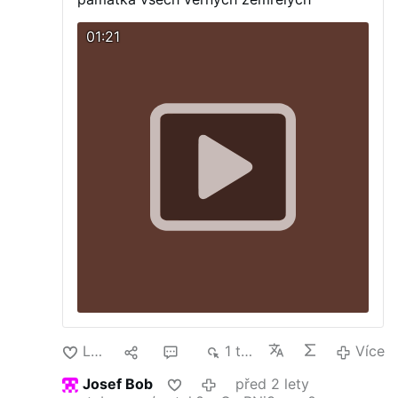
01:21
Lajk
1
4
1 tis.
Více
Josef Bob
před 2 lety