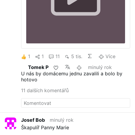
1
1
11
5 tis.
Více
Tomek P
minulý rok
U nás by domácemu jednu zavalili a bolo by
hotovo
11 dalších komentářů
Josef Bob
minulý rok
Škapulíř Panny Marie