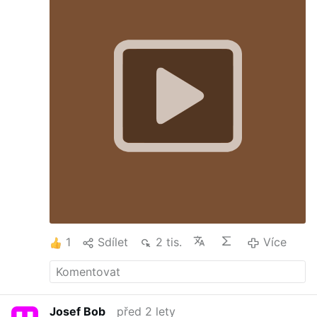
1
Sdílet
2 tis.
Více
Josef Bob
před 2 lety