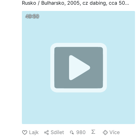
Rusko / Bulharsko, 2005, cz dabing, cca 50
minut
49:50
Lajk
Sdílet
980
Více