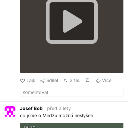
Lajk
Sdílet
2 tis.
Více
Josef Bob
před 2 lety
co jsme o Medžu možná neslyšeli
35:32