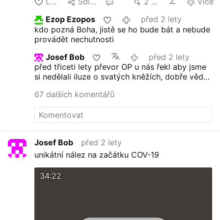
Lajk
Sdílet
69
2 tis.
Více
Ezop Ezopos
před 2 lety
kdo pozná Boha, jistě se ho bude bát a nebude
provádět nechutnosti
Josef Bob
před 2 lety
před třiceti lety převor OP u nás řekl aby jsme
si nedělali iluze o svatých kněžích, dobře věděl
o čem mluví
youtube.com/watch?
67 dalších komentářů
v=pBLm061rF4Q
Josef Bob
před 2 lety
unikátní nález na začátku COV-19
34:22