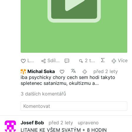
Lajk
Sdílet
4
2 tis.
Více
Michal Soka
před 2 lety
iba psychicky chory cech sem hodi takyto
spletenec satanizmu, okultizmu a
protestantizmu!
3 dalších komentářů
Josef Bob
před 2 lety
upraveno
LITANIE KE VŠEM SVATÝM + 8 HODIN