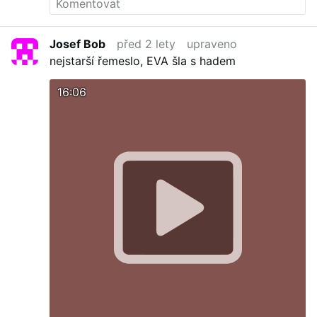
Josef Bob
před 2 lety
upraveno
nejstarší řemeslo, EVA šla s hadem
16:06