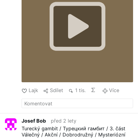
Lajk
Sdílet
1 tis.
Více
Josef Bob
před 2 lety
Turecký gambit / Турецкий гамбит / 3. část
Válečný / Akční / Dobrodružný / Mysteriózní