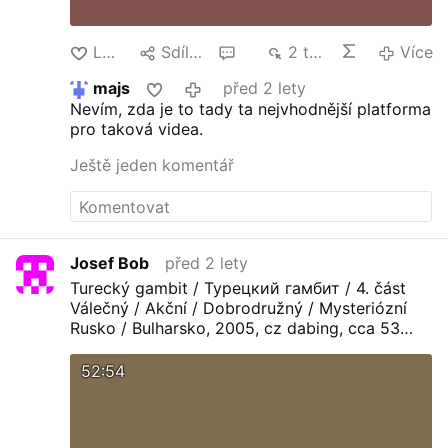
Lajk
Sdílet
2
2 tis.
Více
majs
před 2 lety
Nevím, zda je to tady ta nejvhodnější platforma
pro taková videa.
Ještě jeden komentář
Josef Bob
před 2 lety
Turecký gambit / Турецкий гамбит / 4. část
Válečný / Akční / Dobrodružný / Mysteriózní
Rusko / Bulharsko, 2005, cz dabing, cca 53
minut
52:54