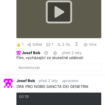
Diskriminovaným anebo těm, jimž je
společností veřejně projevováno pohrdání,
podává pomocnou ruku evangelický farář
Mikuláš Vymětal Stopáž26 minut2. 10.
2024 na ČT2 Cena za věrnost Pavla
Bělobrádka zná veřejnost jako úspěšného
vrcholového politika. Nikdy netajil, že trpí
závažným onemocněním. S tím si ho brala
i jeho žena Jana. S tímto vědomím
1
Sdílet
1
2 tis.
Více
zakládali rodinu. Příběhy několika párů,
pro které „v dobrém i ve zlém“ není jen
Josef Bob
před 2 lety
tradovaná …
Film, vycházející ze skutečné události
Josef Bob
před 2 lety
upraveno
ORA PRO NOBIS SANCTA DEI GENETRIX
00:19