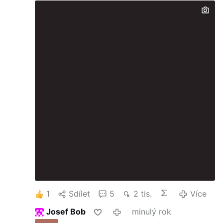
1
Sdílet
5
2 tis.
Více
Josef Bob
minulý rok