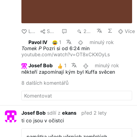
Lajk
Sdílet
10
2 tis.
Více
Pavol IV
1
minulý rok
Tomek P
Pozri si od 6:24 min
youtube.com/watch?v=OT8xCKXOyLs
Josef Bob
1
minulý rok
někteří zapomínají kým byl Kuffa svěcen
8 dalších komentářů
Josef Bob
sdílí z
ekans
před 2 lety
ti co jsou v očistci
památka všech věrných zemřelých