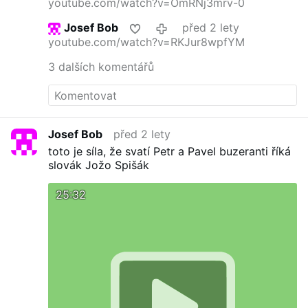
youtube.com/watch?v=OmRNj3mrv-0
Josef Bob
před 2 lety
youtube.com/watch?v=RKJur8wpfYM
3 dalších komentářů
Josef Bob
před 2 lety
toto je síla, že svatí Petr a Pavel buzeranti říká
slovák Jožo Spišák
25:32