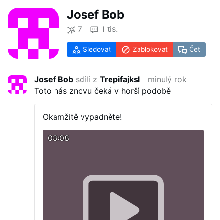
Josef Bob
7
1 tis.
Sledovat
Zablokovat
Čet
Josef Bob
sdílí z
Trepifajksl
minulý rok
Toto nás znovu čeká v horší podobě
Okamžitě vypadněte!
03:08