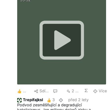
9
Sdílet
10
2 tis.
Více
Trepifajksl
3
před 2 lety
Podvod zesměšňující a degradující
katolicismus. Jen miliony dolarů zisku a