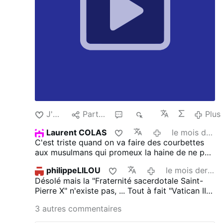
qui fût l'occasion pour M. l'abbé Girod de
faire ses adieux aux élèves, après 10 ans
passés à la direction de …
J'aime
Partager
5
1 k
Plus
Laurent COLAS
le mois dernier
C'est triste quand on va faire des courbettes
aux musulmans qui promeux la haine de ne pas
dialoguer avec des hommes de même religion.
philippeLILOU
le mois dernier
Désolé mais la "Fraternité sacerdotale Saint-
Pierre X" n'existe pas, ...
Tout à fait "Vatican II
c'est 1789 dans l’Église" cardinal Suenens.
Pas
3 autres commentaires
le moindre élément de nature spirituelle dans le
propos, alors que c'est le seul facteur