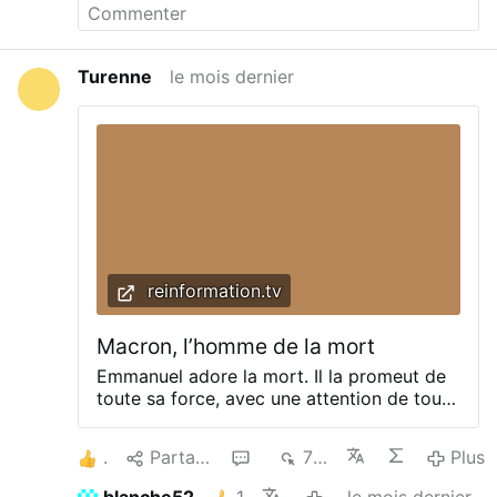
permettant d'expliquer la situation...
Vous avez
dit "journaliste" ?
Turenne
le mois dernier
reinformation.tv
Macron, l’homme de la mort
Emmanuel adore la mort. Il la promeut de
toute sa force, avec une attention de tous
les instants. De toutes les manières
possibles et sous couleur de défendre les
1
Partager
1
707
Plus
droits de l’homme. Il milite pour la
procréation assistée dont on connaît le