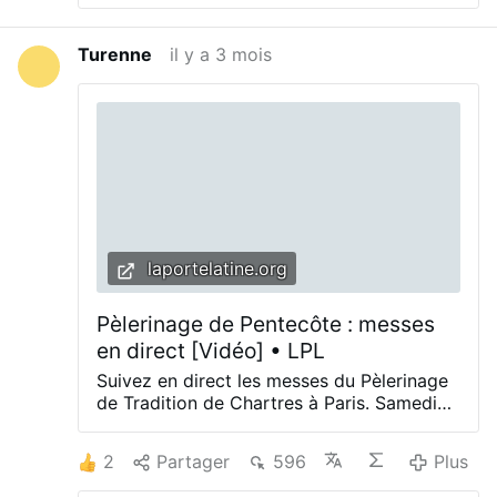
Turenne
il y a 3 mois
laportelatine.org
Pèlerinage de Pentecôte : messes
en direct [Vidéo] • LPL
Suivez en direct les messes du Pèlerinage
de Tradition de Chartres à Paris. Samedi
23 mai, 7h45 : Grand-​Messe sur le parvis
de la cathédrale Notre-​Dame de Chartres
2
Partager
596
Plus
Dimanche 24 mai, Villepreux, 18h : Messe
Pontificale de la Pentecôte Lundi 25 mai,