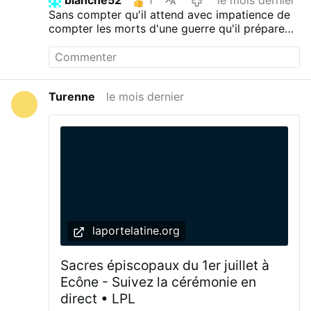
blanche52
1
le mois dernier
coût en embryons. Il n’a rien fait pour
Sans compter qu'il attend avec impatience de
qu’une naissance par GPA à l’étranger ne
compter les morts d'une guerre qu'il prépare
soit pas transcrite en droit français. Il a
avec gourmandise !
constitutionnalisé l’avortement. Il a pesé
de tout son poids en faveur d’une loi sur
l’euthanasie qui va tuer en masse les plus
fragiles. Et en même temps, devant le
Turenne
le mois dernier
congrès contre la peine de mort qui se
tenait pour la deuxième fois à Paris, il a
disserté contre la peine de mort – dont la
suppression fut paradoxalement une
grande pourvoyeuse de mort. La mort,
seul apport personnel de Macron à l’Elysée
La mort. Cela aura été sans doute le seul
apport concret de son long passage à
l’Elysée. Plus d’immigration ? Cela aurait
marché sans lui. Plus d’impôt, plus de
laportelatine.org
pauvreté, moins de puissance ? Aussi. La
France court sur cette erre …
Sacres épiscopaux du 1er juillet à
Ecône - Suivez la cérémonie en
direct • LPL