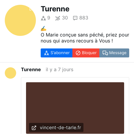
Turenne
9
30
883
O Marie conçue sans péché, priez pour
nous qui avons recours à Vous !
S’abonner
Bloquer
Message
Turenne
il y a 7 jours
vincent-de-tarle.fr