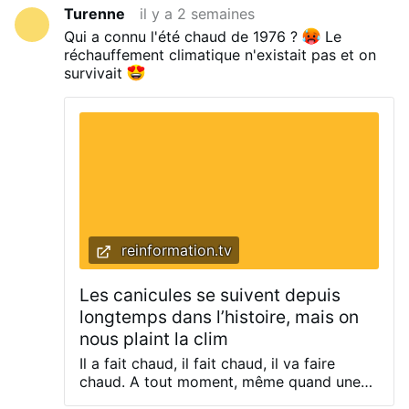
Bordeaux", de Gilles Lameire (éditions résiac),
Turenne
il y a 2 semaines
qui est constamment réédité depuis les années
Qui a connu l'été chaud de 1976 ?
Le
70 (ce livre très complet et détaillé sur les
réchauffement climatique n'existait pas et on
faits, et la vie de la mystique), et le second
survivait
livre, plus récent : "Prophéties de Notre Dame
de Bordeaux", de Marie Vérenne (editions
Rassemblement à son Image), sur le sens et le
message de ces apparitions et lacrymations, et
surtout son actualité brûlante (c'est le moins
que l'on puisse dire), car la Vierge Marie y a
annoncé beaucoup de choses...
reinformation.tv
Les canicules se suivent depuis
longtemps dans l’histoire, mais on
nous plaint la clim
Il a fait chaud, il fait chaud, il va faire
chaud. A tout moment, même quand une
bise fraîche nous caresse la peau, il nous