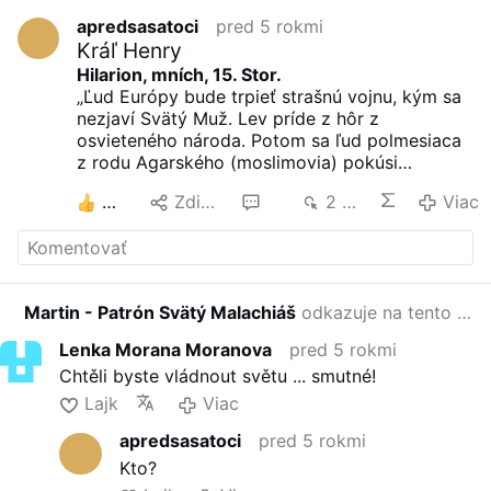
apredsasatoci
pred 5 rokmi
Kráľ Henry
Hilarion, mních, 15. Stor.
„Ľud Európy bude trpieť strašnú vojnu, kým sa
nezjaví Svätý Muž. Lev príde z hôr z
osvieteného národa. Potom sa ľud polmesiaca
z rodu Agarského (moslimovia) pokúsi
podmaniť si národy, pričom sa dopustí veľkých
3
Zdielať
22
2 tis.
Viac
ukrutností. Tri roky budú všetko plieniť a ničiť.
Napriek tomu, v treťom roku sa s nimi stretne
Orol, ktorý bude vládnuť nad osvieteným
národom medzi Rýnom a Severným morom.
Stretne sa s nimi a v ústi rieky Rýn ich so
Martin - Patrón Svätý Malachiáš
odkazuje na tento príspevok
svojou početnou armádou vymaže z povrchu
zemského.
Lenka Morana Moranova
pred 5 rokmi
Bernard Rembolt, mních, 1790
Chtěli byste vládnout světu ... smutné!
„Začiatok hrozného obdobia plného
krviprelievania nastane, keď bude veľká bitka u
Lajk
Viac
Kolína (leží na Rýne). Bude nemožné vyhnúť sa
apredsasatoci
pred 5 rokmi
tomuto strašnému ničeniu. Nebude možné
Kto?
odvrátiť túto veľkú vojnu. Ľudia budú po kolená
v krvi, také množstvo povraždených tam bude.