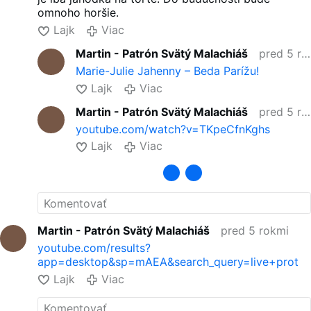
omnoho horšie.
Lajk
Viac
Martin - Patrón Svätý Malachiáš
pred 5 rokmi
Marie-Julie Jahenny – Beda Parížu!
Lajk
Viac
Martin - Patrón Svätý Malachiáš
pred 5 rokmi
youtube.com/watch?v=TKpeCfnKghs
Lajk
Viac
Martin - Patrón Svätý Malachiáš
pred 5 rokmi
youtube.com/results?
app=desktop&sp=mAEA&search_query=live+prot
Lajk
Viac