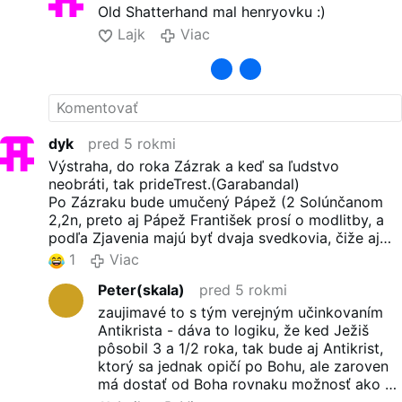
Old Shatterhand mal henryovku :)
Lajk
Viac
dyk
pred 5 rokmi
Výstraha, do roka Zázrak a keď sa ľudstvo
neobráti, tak prideTrest.(Garabandal)
Po Zázraku bude umučený Pápež (2 Solúnčanom
2,2n, preto aj Pápež František prosí o modlitby, a
podľa Zjavenia majú byť dvaja svedkovia, čiže aj
Benedikt XVI.? ) a nastolený falošný pápež, ktorý
1
Viac
odstráni Večnú Obetu (Daniel 12,11n) a hneď na to
Peter(skala)
pred 5 rokmi
vystúpi antikrist.
Prvý polrok bude ako med a potom sa prejaví ako
zaujimavé to s tým verejným učinkovaním
diabol. Ježiš zakázal apoštolom zvolávať oheň z
Antikrista - dáva to logiku, že ked Ježiš
neba, ale on to bude robiť (2 Solúnčanom 2,2n) a
pôsobil 3 a 1/2 roka, tak bude aj Antikrist,
bude plný falošných zázrakov.
ktorý sa jednak opičí po Bohu, ale zaroven
Vláda antikrista bude ukončená po 1 290 dňoch
má dostať od Boha rovnaku možnosť ako už
nárazom kométy do zeme (pravdepodobne toľko