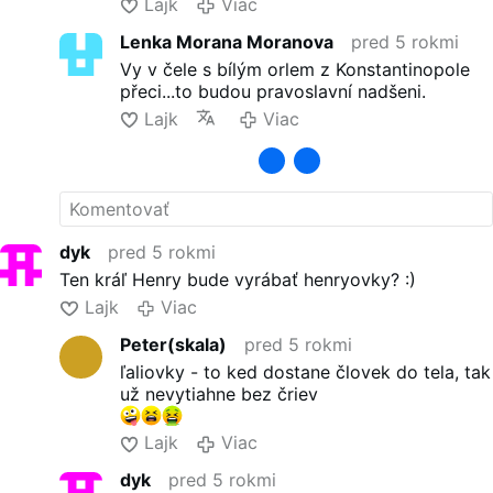
Lajk
Viac
Povstane minimálne jeden kráľ a prikloní
Lenka Morana Moranova
pred 5 rokmi
víťazstvo na svoju stranu. Tí z nepriateľov, korí
prežijú, utečú do oblasti zvanej Malý Bukový
Vy v čele s bílým orlem z Konstantinopole
Strom, kde sa odohrá posledná bitka. Cudzári
přeci...to budou pravoslavní nadšeni.
so sebou prinesú mor; …
Viac
Lajk
Viac
dyk
pred 5 rokmi
Ten kráľ Henry bude vyrábať henryovky? :)
Lajk
Viac
Peter(skala)
pred 5 rokmi
ľaliovky - to ked dostane človek do tela, tak
už nevytiahne bez čriev
Lajk
Viac
dyk
pred 5 rokmi