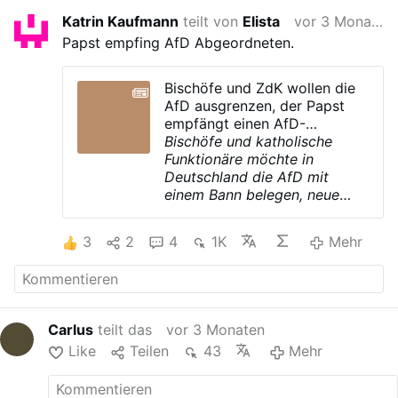
Katrin Kaufmann
teilt von
Elista
vor 3 Monaten
Papst empfing AfD Abgeordneten.
Bischöfe und ZdK wollen die
AfD ausgrenzen, der Papst
empfängt einen AfD-
Bundestagsabgeordneten
Bischöfe und katholische
Funktionäre möchte in
Deutschland die AfD mit
einem Bann belegen, neue
Umfragen zeigen, dass dies
völlig nutzlos ist. Unter
3
2
4
1K
Mehr
praktizierenden Katholiken
AfD nur mehr knapp hinter
der CDU
Würzburg (
kath.net/gem/rn
)
Unter dem Motto „Hab Mut,
Carlus
teilt das
vor 3 Monaten
steh auf!“ fand an diesem
Like
Teilen
43
Mehr
Wochenende der
Katholikentag in Würzburg
statt. Doch der Mut zum