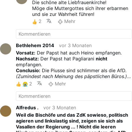
Meinungsforschungsinstituts
Die schöne alte Liebfrauenkirche!
INSA (erhoben vom 8. bis 11.
Möge die Muttergottes sich ihrer erbarmen
Mai 2026) offenbaren laut
und sie zur Wahrheit führen!
BILD …
Mehr
2
Mehr
Bethlehem 2014
vor 3 Monaten
Vorsatz:
Der Papst hat auch Heino empfangen.
Nachsatz:
Der Papst hat Pagliarani
nicht
empfangen.
Conclusio:
Die Piusse sind schlimmer als die AfD.
(Zumindest nach Meinung des päpstlichen Büros.)
2
Mehr
Alfredus .
vor 3 Monaten
Weil die Bischöfe und das ZdK sowieso, politisch
agieren und linkslastig sind, zeigen sie sich als
Vasallen der Regierung ... ! Nicht die leeren