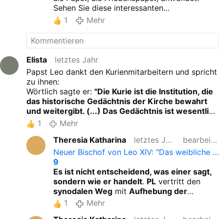
Sehen Sie diese interessanten
Einschätzungen:
youtube.com/watch?
1
Mehr
v=Fhqhr4Hhx14
Elista
letztes Jahr
Papst Leo dankt den Kurienmitarbeitern und spricht
zu ihnen:
Wörtlich sagte er:
"Die Kurie ist die Institution, die
das historische Gedächtnis der Kirche bewahrt
und weitergibt. (...) Das Gedächtnis ist wesentlich
für einen lebendigen Organismus: Es ist nicht nur
1
Mehr
auf die Vergangenheit gerichtet, es nährt die
Theresia Katharina
letztes Jahr
bearbeitet
Gegenwart und weist die Richtung für die
Zukunft. Ohne Gedächtnis verirrt man sich."
Neuer Bischof von Leo XIV: "Das weibliche …
Papst Leo XIV. wurde von den Kurienmitarbeitern
9
…
Es ist nicht entscheidend, was einer sagt,
sondern wie er handelt
.
PL
vertritt den
synodalen Weg
mit
Aufhebung der
zentralen und einheitlichen Lehrmeinung
.
1
Mehr
Jedes Bistum kann dann lehrmäßig machen,