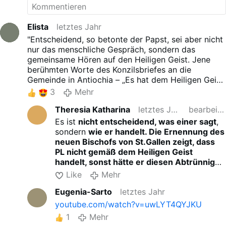
Behausung aller unreinen Geister und zum
Schlupfwinkel aller unreinen und abscheulichen
Vögel
."
Elista
letztes Jahr
"Entscheidend, so betonte der Papst, sei aber nicht
nur das menschliche Gespräch, sondern das
gemeinsame Hören auf den Heiligen Geist. Jene
berühmten Worte des Konzilsbriefes an die
Gemeinde in Antiochia – „Es hat dem Heiligen Geist
und uns gefallen“ – zeigten, worauf alles ankomme:
3
Mehr
dass die Kirche im Gebet, auf den Knien,
Theresia Katharina
letztes Jahr
bearbeitet
Unterscheidung vollzieht. Nur in der Demut der
Anbetung, in der inneren Umkehr und dem Hören
Es ist
nicht entscheidend, was einer sagt
,
auf Gott werde die Stimme des Geistes erfahrbar –
sondern
wie er handelt. Die Ernennung des
jene Stimme, die im Herzen „Abba, Vater“ ruft und
neuen Bischofs von St.Gallen zeigt, dass
uns die anderen als Brüder und Schwestern
PL nicht gemäß dem Heiligen Geist
erkennen lässt."
handelt, sonst hätte er diesen Abtrünnigen
nicht zum Bischof ernannt.
Like
Mehr
Eugenia-Sarto
letztes Jahr
youtube.com/watch?v=uwLYT4QYJKU
1
Mehr