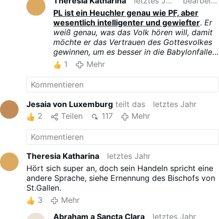
Theresia Katharina
letztes Jahr
bearbeitet
was es will.
Die Ernennung des neuen
Bischofs von St.Gallen zeigt, wohin die
PL ist ein Heuchler genau wie PF, aber
Reise gehen soll - nach Babylon.
wesentlich intelligenter und gewiefter
.
Er
weiß genau, was das Volk hören will, damit
möchte er das Vertrauen des Gottesvolkes
gewinnen, um es besser in die Babylonfalle
führen zu können.
Die Aufgabe des FP
(PL
1
Mehr
ist FP2)
ist es zu bewirken, dass der AC
(das erste Tier)
vom Volk angebetet wird
und göttliche Ehren
bekommt.
PL
( FP2, der
eigentliche FP)
ist das zweite Tier aus der
Jesaia von Luxemburg
teilt das
letztes Jahr
Apokalypse des Johannes,
das redet wie
2
Teilen
117
Mehr
ein Lamm, aber handelt wie ein Drache.
Theresia Katharina
letztes Jahr
Hört sich super an, doch sein Handeln spricht eine
andere Sprache, siehe Ernennung des Bischofs von
St.Gallen.
3
Mehr
Abraham a Sancta Clara
letztes Jahr