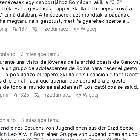
tizenévesek egy csoportjához Rómában, akik a "6-7"
tték. Ezt a gesztust a rapper Skrilla tette népszerűvé a
" című dalában. A tinédzserek azt mondták a pápának,
ha megtanulná a gesztust, mert "a gyerekek szerte a
zönnek egymásnak". A katolikusok Isten nevének és
nij
167
Przetłumacz
Więcej
ézésével köszöntik egymást.
nia to
3 miesiące temu
urante una visita de jóvenes de la archidiócesis de Génova
ó a un grupo de adolescentes de Roma para hacer el gesto
. Lo popularizó el rapero Skrilla en su canción "Doot Doot".
 dijeron al Papa que querían que aprendiera el gesto
s de todo el mundo se saludan así". Los católicos se salud
bre y la paz de Dios.
pnij
325
Przetłumacz
Więcej
pnia to
3 miesiące temu
rend eines Besuchs von Jugendlichen aus der Erzdiözese
ich Leo XIV. in Rom einer Gruppe von Jugendlichen an und