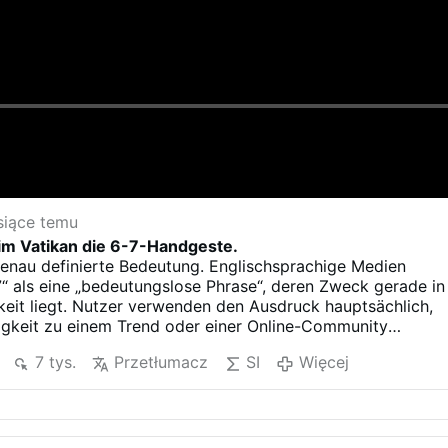
siące temu
 im Vatikan die 6-7-Handgeste.
genau definierte Bedeutung. Englischsprachige Medien
“ als eine „bedeutungslose Phrase“, deren Zweck gerade in
igkeit liegt. Nutzer verwenden den Ausdruck hauptsächlich,
igkeit zu einem Trend oder einer Online-Community
aut dem englischsprachigen Online-Wörterbuch
7 tys.
Przetłumacz
SI
Więcej
st die Bedeutung von „6-7“ vage, da Kinder und Jugendlich
n Z und Alpha ihn verwenden, um Absurdität und Humor
as manchmal absolut nichts bedeutet.
ia