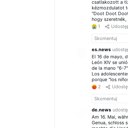
csatlakozott a 
kézmozdulatot te
"Doot Doot Doot
hogy szeretnék, 
világon így kös
1
Udostęp
békéjének megid
es.news
udostęp
El 16 de mayo, d
León XIV se uni
de la mano "6-7"
Los adolescentes
porque "los niño
invocando el nom
2
Udostę
de.news
udostę
Am 16. Mai, wäh
Genua, schloss s