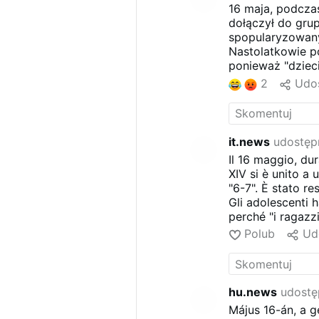
16 maja, podczas
dołączył do gru
spopularyzowany
Nastolatkowie po
ponieważ "dzieci
pozdrawiają się
2
Udos
it.news
udostępn
Il 16 maggio, dur
XIV si è unito a
"6-7". È stato re
Gli adolescenti 
perché "i ragazzi
invocando il nom
Polub
Ud
hu.news
udostę
Május 16-án, a g