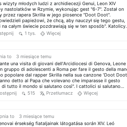
 wizyty młodych ludzi z archidiecezji Genui, Leon XIV
py nastolatków w Rzymie, wykonując gest "6-7". Został on
 przez rapera Skrilla w jego piosence "Doot Doot".
wiedzieli papieżowi, że chcą, aby nauczył się tego gestu,
 na całym świecie pozdrawiają się w ten sposób". Katolicy
 wzajemnie, wzywając imienia i pokoju Bożego.
tępnij
1 tys.
Więcej
ia to
3 miesiące temu
ante una visita di giovani dell'Arcidiocesi di Genova, Leone
 un gruppo di adolescenti a Roma per fare il gesto della ma
so popolare dal rapper Skrilla nella sua canzone 'Doot Doot'
hanno detto al Papa che volevano che imparasse il gesto
 di tutto il mondo si salutano così". I cattolici si salutano
e e la pace di Dio.
ostępnij
515
Przetłumacz
Więcej
pnia to
3 miesiące temu
enovai érsekség fiataljainak látogatása során XIV. Leó