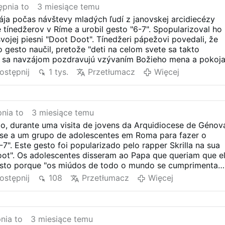
pnia to
3 miesiące temu
mája počas návštevy mladých ľudí z janovskej arcidiecézy
ne tínedžerov v Ríme a urobil gesto "6-7". Spopularizoval ho
 svojej piesni "Doot Doot". Tínedžeri pápežovi povedali, že
o gesto naučil, pretože "deti na celom svete sa takto
íci sa navzájom pozdravujú vzývaním Božieho mena a pokoja
ostępnij
1 tys.
Przetłumacz
Więcej
nia to
3 miesiące temu
o, durante uma visita de jovens da Arquidiocese de Génov
-se a um grupo de adolescentes em Roma para fazer o
7". Este gesto foi popularizado pelo rapper Skrilla na sua
ot". Os adolescentes disseram ao Papa que queriam que e
sto porque "os miúdos de todo o mundo se cumprimenta
licos cumprimentam-se uns aos outros invocando o nome e
ostępnij
108
Przetłumacz
Więcej
nia to
3 miesiące temu