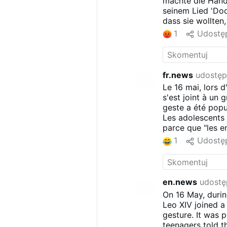
machte die Hand
seinem Lied 'Do
dass sie wollten
grüßen sich auf 
1
Udostęp
den Namen und d
fr.news
udostęp
Le 16 mai, lors 
s'est joint à un
geste a été popu
Les adolescents 
parce que "les e
catholiques se s
1
Udostęp
en.news
udostę
On 16 May, durin
Leo XIV joined a
gesture. It was p
teenagers told t