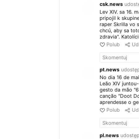
csk.news
udostę
Lev XIV. sa 16. 
pripojil k skupi
raper Skrilla vo
chcú, aby sa tot
zdravia". Katol
Polub
Ud
pt.news
udostęp
No dia 16 de mai
Leão XIV juntou
gesto da mão "6-
canção "Doot Do
aprendesse o ge
assim". Os cató
Polub
Ud
paz de Deus.
pl.news
udostęp