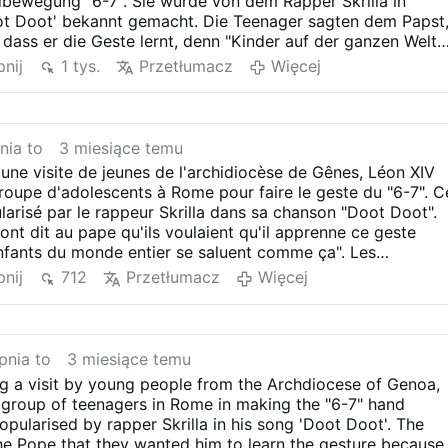
bewegung "6-7". Sie wurde von dem Rapper Skrilla in
ot Doot' bekannt gemacht. Die Teenager sagten dem Papst
, dass er die Geste lernt, denn "Kinder auf der ganzen Welt
diese Weise". Katholiken grüßen sich gegenseitig, indem sie
nij
1 tys.
Przetłumacz
Więcej
en Frieden Gottes anrufen.
nia to
3 miesiące temu
d'une visite de jeunes de l'archidiocèse de Gênes, Léon XIV
 groupe d'adolescents à Rome pour faire le geste du "6-7". C
larisé par le rappeur Skrilla dans sa chanson "Doot Doot".
ont dit au pape qu'ils voulaient qu'il apprenne ce geste
nfants du monde entier se saluent comme ça". Les
aluent en invoquant le nom et la paix de Dieu.
nij
712
Przetłumacz
Więcej
pnia to
3 miesiące temu
g a visit by young people from the Archdiocese of Genoa,
 group of teenagers in Rome in making the "6-7" hand
opularised by rapper Skrilla in his song 'Doot Doot'. The
he Pope that they wanted him to learn the gesture because