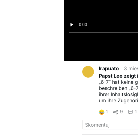
Irapuato
3 mie
Papst Leo zeigt
„6-7“ hat keine 
beschreiben „6-7
ihrer Inhaltslos
um ihre Zugehör
auszudrücken. L
1
9
1
Dictionary.com i
der Generatione
auszudrücken, w
6abc Philadelph