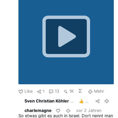
wuerde, das haette ich nicht fuer moeglich
gehalten.
Like
1
13
1K
Mehr
Sven Christian Köhler
teilt das
2
letztes Jah
charlemagne
vor 2 Jahren
So etwas gibt es auch in Israel. Dort nennt man