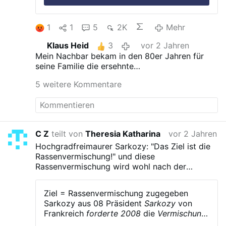
1
1
5
2K
Mehr
Klaus Heid
3
vor 2 Jahren
Mein Nachbar bekam in den 80er Jahren für
seine Familie die ersehnte
Ausreisegenehmigung in die BRD. Am Bahnhof
5 weitere Kommentare
wurde er gezwungen in den Zug einzusteigen
und seine Frau und die Kinder mussten in der
DDR bleiben. Erst Jahre später kurz vor der
Wende durften Frau und Kinder ausreisen. Die
DDR war ein Schurkenstaat.
C Z
teilt von
Theresia Katharina
vor 2 Jahren
Hochgradfreimaurer Sarkozy: "Das Ziel ist die
Rassenvermischung!"
und diese
Rassenvermischung wird wohl nach der
Methode des Hooton Planes durchgefuert: erst
die Maenner im Krieg toeten und dann die
Ziel = Rassenvermischung zugegeben
Frauen mit den Fremden paaren.
Sarkozy aus 08
Präsident
Sarkozy
von
Frankreich
forderte 2008
die
Vermischung
der Rassen in Europa
und
drohte dem Volk