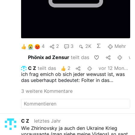
4
2
3
2K
Mehr
Phönix ad Zensur
teilt das
vor 12 Monat
C Z
teilt das
2
vor 12 Monaten
ich frag emich ob sich jeder wewusst ist, was
das ueberhaupt bedeutet: Folter in das
Rechtsystem eingliedern.
Keine Kommentare?
3 weitere Kommentare
C Z
letztes Jahr
Wie Zhirinovsky ja auch den Ukraine Krieg
voraussagte (man siehe meine Videos)
so sagt