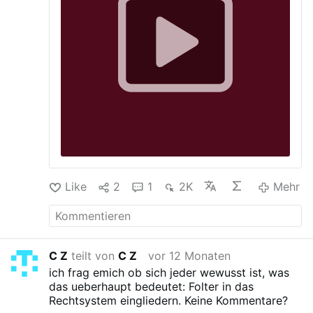
Puppen).Aber Leute, vergesst nicht:
Russland wird den Westen ueberfallen.
Like
2
1
2K
Mehr
C Z
teilt von
C Z
vor 12 Monaten
ich frag emich ob sich jeder wewusst ist, was
das ueberhaupt bedeutet: Folter in das
Rechtsystem eingliedern.
Keine Kommentare?