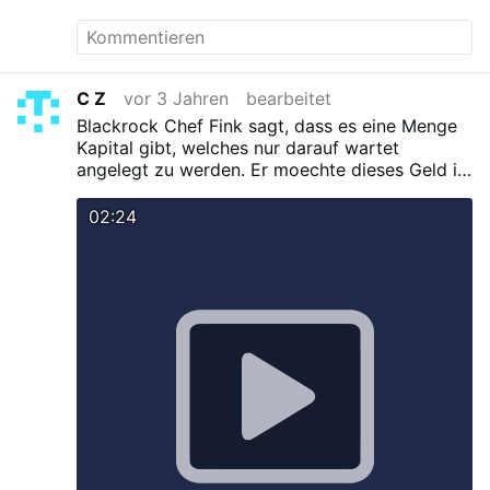
C Z
vor 3 Jahren
bearbeitet
Blackrock Chef Fink sagt, dass es eine Menge
Kapital gibt, welches nur darauf wartet
angelegt zu werden. Er moechte dieses Geld in
oeffentliche Sachen investieren.
Also
oeffentliche Sachen sollen privatisiert werden.
02:24
Wenn also einer kommt und alles privatisieren
will.....