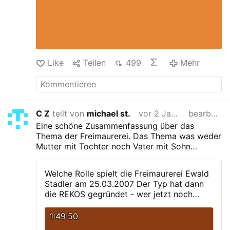
Like
Teilen
499
Mehr
C Z
teilt von
michael st.
vor 2 Jahren
bearbeitet
Eine schöne Zusammenfassung über das
Thema der Freimaurerei. Das Thema was weder
Mutter mit Tochter noch Vater mit Sohn
besprechen. Die Geheimbuendelei war ja durch
den 128 StGB bis 1968 in Deutschland
Welche Rolle spielt die Freimaurerei Ewald
verboten - und zwar seit Reichsgruendung. (ob
Stadler am 25.03.2007
Der Typ hat dann
der 128 StGB (Geheimbuendelei) auch in im
die REKOS gegründet - wer jetzt noch
Fach Rechtsgeschichte besprochen wird???)
denkt seine Stimme für die Reform
Der Harry Potter Autor, jedenfalls, versuchte
Konservativen war eine richtige... sorry
1:49:50
über die Harry Potter Romane mit den
aber dem kann ich echt nicht mehr helfen
"Todessern" ja ein bisschen auf die