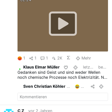
sagt Mark Zuckerberg
1
1
1
2K
Mehr
Klaus Elmar Müller
letztes Jahr
bearbeitet
Gedanken sind Geist und sind weder Wellen
noch chemische Prozesse noch Elektrizität. Nur
die Aktivität von Hirnregionen kann festgestellt
Sven Christian Köhler
teilt das
2
letztes Jah
werden, aber nicht der Gedanke.
C Z
vor 2 Jahren