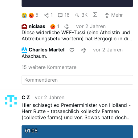
fast 40 Jahre lang respektierten. Es wäre
unmöglich für uns gewesen, unsere Pläne für
5
1
16
3K
Mehr
die Welt …
Mehr
niclaas
1
vor 2 Jahren
Diese widerliche WEF-Tussi (eine Atheistin und
Abtreibungsbefürworterin) hat Bergoglio in die
Päpstliche Akademie für das Leben
Charles Martel
vor 2 Jahren
aufgenommen:
Die "großartige Ökonomin" von
Abschaum.
Papst Franziskus ruiniert gerade seine Heimat -
Katholisches
15 weitere Kommentare
C Z
vor 2 Jahren
Hier schlaegt ex Premierminister von Holland -
Herr Rutte - tatsaechlich kollektiv Farmen
(collective farms) und vor. Sowas hatte doch
Stalin. Er nennt diese "hubs".
Dass heute
jemand sowas oeffentlich und ohne
01:05
semantische Dreher so klar aussprechen