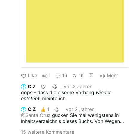
Like
1
16
1K
Mehr
C Z
vor 2 Jahren
oops - dass die eiserne Vorhang
wieder
entsteht
, meinte ich
C Z
1
vor 2 Jahren
@Santa Cruz
gucken Sie mal wenigstens in
Inhaltsverzeichnis dieses Buchs. Von Wegen
"Nostalgie" Da kann man nur lachen. Wenn es
15 weitere Kommentare
nur nicht so todernst und verdammt traurig