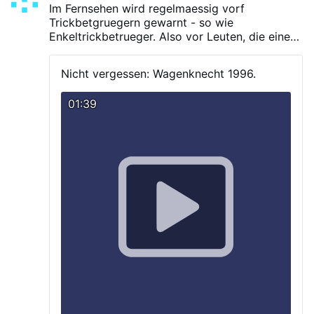
Im Fernsehen wird regelmaessig vorf
Trickbetgruegern gewarnt - so wie
Enkeltrickbetrueger. Also vor Leuten, die einem
fromme Maerchen erzaehlen um das zu
bekommen was sie wollen, was gegen die
Nicht vergessen: Wagenknecht 1996.
Interessen des Volkes ist.
Genau das finden hier
statt.
Die sowjetische Langzeitstragtegie ist
01:39
der groesste Hoax, der jemals gegen den
friedlichen Westen von dieser
Monstervereinigung UdSSR ausgefuerhrt wurde
- damit der Westen abruestet und einschlaeftg.
Dass die die alten Linken - Elsaesser und
Wagenknecht - nehmen koennen, die noch wie
Elsaesser vor kurzem "nie wieder Deutschland"
propagiert haben, und diese kurzerhand zu
Rechten umkaemmen koennen ist einfach
unglaublich, ja unfassbar.
Gott steh und bei.