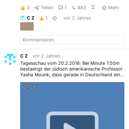
3
Teilen
1
883
Mehr
C Z
1
vor 2 Jahren
C Z
vor 2 Jahren
Tagesschau vom 20.2.2018: Bei Minute 1:50m
bestaetigt der jüdisch amerikanische Professor
Yasha Mounk, dass gerade in Deutschland ein
Experiment läuft um eine monoethische
Gesellschaft in eine multiethische Gesellschaft
07:09
umzubauen.
Also hier wird die Umvolkung, der
Genozid, offiziell bestaetigt. Also es lief in der
Tagesschau und ist damit keine
Verschwörungstheorie mehr.
Schaut selbst.
(hat
jemand den Link zur originalen Sendung, mit
Angebe der Minute, bitte. Ich kann die Stelle
nciht mehr finden)