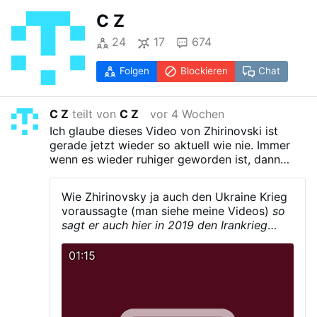
C Z
24
17
674
Folgen
Blockieren
Chat
C Z
teilt von
C Z
vor 4 Wochen
Ich glaube dieses Video von Zhirinovski ist
gerade jetzt wieder so aktuell wie nie. Immer
wenn es wieder ruhiger geworden ist, dann
frage ich mich schon wie die es jetzt wieder
fertig bringen das Feuer wieder anzuzuenden.
Wie Zhirinovsky ja auch den Ukraine Krieg
Dazu passend: der James Bond Film "Man lebt
voraussagte (man siehe meine Videos)
so
nur zweimal". Gott steh uns bei.
sagt er auch hier in 2019 den Irankrieg
voraus:
'man werde den Ukraine Krieg
total vergessen, Iran ist nicht Kosovo oder
01:15
Nord Korea, wir reden hier Weltkrieg 3
Kaliber).'
Ja das ist schon verwunderlich:
irgendwelche Planer hinterm Vorhang
planen und die Staaten tanzen wie die