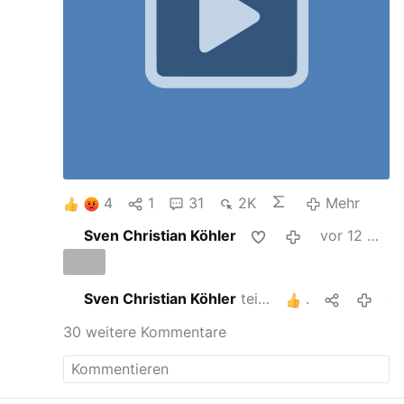
4
1
31
2K
Mehr
Sven Christian Köhler
vor 12 Monaten
Sven Christian Köhler
teilt das
1
vor 2 J
30 weitere Kommentare