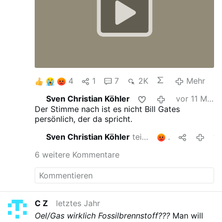
oben" zu kappen. EIn Versuch ist durch
Gentherapie das Zentrum in unserem
Universalempfaenger (Gehirn) zu zerstoeren
wo man glaubt, dass es diese Funktion erfuellt.
Ob es sich hier wirklich um Bill Gates handelt
kann man nicht erkennen. Aber das
Vorgetragene spricht fuer sich selbst.
4
1
7
2K
Mehr
Sven Christian Köhler
vor 11 Monaten
Der Stimme nach ist es nicht Bill Gates
persönlich, der da spricht.
Sven Christian Köhler
teilt das
1
vor 11 M
6 weitere Kommentare
C Z
letztes Jahr
Oel/Gas wirklich Fossilbrennstoff???
Man will