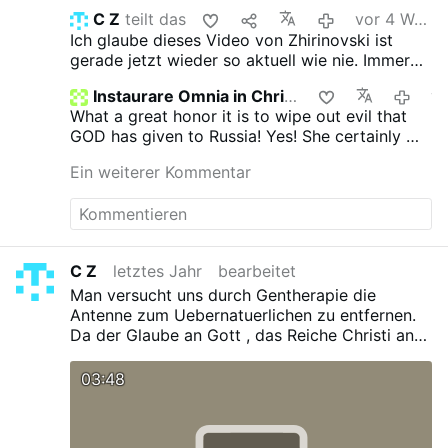
C Z
teilt das
vor 4 Wochen
Ich glaube dieses Video von Zhirinovski ist
gerade jetzt wieder so aktuell wie nie. Immer
wenn es wieder ruhiger geworden ist, dann
Instaurare Omnia in Christo
vor 11 M
frage ich mich schon wie die es jetzt wieder
What a great honor it is to wipe out evil that
fertig bringen das Feuer wieder anzuzuenden.
GOD has given to Russia! Yes! She certainly will
Dazu passend: der James Bond Film "Man lebt
invade the west and do a great job for GOD.
nur zweimal". Gott steh uns bei.
Ein weiterer Kommentar
Because GOD provided them with the most
advanced weapons on earth to do it.
C Z
letztes Jahr
bearbeitet
Man versucht uns durch Gentherapie die
Antenne zum Uebernatuerlichen zu entfernen.
Da der Glaube an Gott , das Reiche Christi and
die "andere Welt" uns das Wissen gibt, dass wir
hier nicht zu Hause sind, und dies uns Kraft
03:48
gibt so einigem zu widerstehen was uns der
Teufel so in den Weg legt, versucht "jene"
natuerlich zwanghaft diese Verbindung "nach