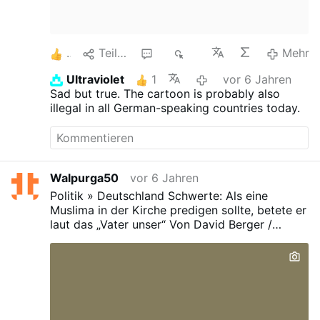
1
Teilen
1
1K
Mehr
Ultraviolet
1
vor 6 Jahren
Sad but true. The cartoon is probably also
illegal in all German-speaking countries today.
Walpurga50
vor 6 Jahren
Politik » Deutschland Schwerte: Als eine
Muslima in der Kirche predigen sollte, betete er
laut das „Vater unser“ Von David Berger /
Gastautor11. November 2019 Aktualisiert: 11.
November 2019 16:01 Ein ganz besonderes
Event hatte sich der evangelische Stadtpfarrer
von Schwerte am diesjährigen Reformationstag
ausgedacht. Eine Muslima durfte die
Kanzelrede halten. Das begeisterte freilich