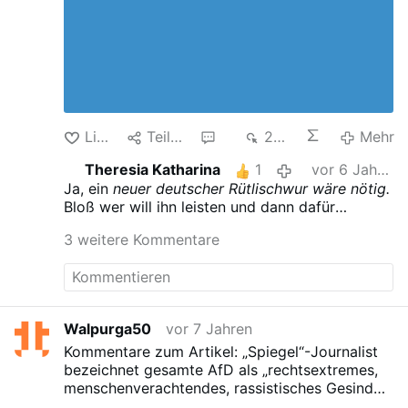
bedeutende Persönlichkeiten teilnahmen,
darunter ein deutscher Unternehmer und
Multimilliardär, dem nachgesagt wird, einer der
reichsten Männer der Welt zu sein.
Like
Teilen
4
205
Mehr
Theresia Katharina
1
vor 6 Jahren
Ja, ein
neuer deutscher Rütlischwur wäre nötig.
Bloß wer will ihn leisten und dann dafür
einstehen? Multimilliardäre drehen meistens ihr
3 weitere Kommentare
Fähnchen nach dem Wind!
Walpurga50
vor 7 Jahren
Kommentare zum Artikel: „Spiegel“-Journalist
bezeichnet gesamte AfD als „rechtsextremes,
menschenverachtendes, rassistisches Gesindel“
Kommentare zum Artikel:
„Spiegel“-Journalist