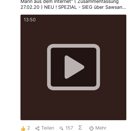
Mann aus dem Internet" ( Zusammenfassung
27.02.20 ) NEU ! SPEZIAL - SIEG über Sawsan
Chebli.
„Islamische Sprechpuppe“ Sawsan
Chebli unterliegt Tim Kellner vor Gericht
13:50
2
Teilen
157
Mehr