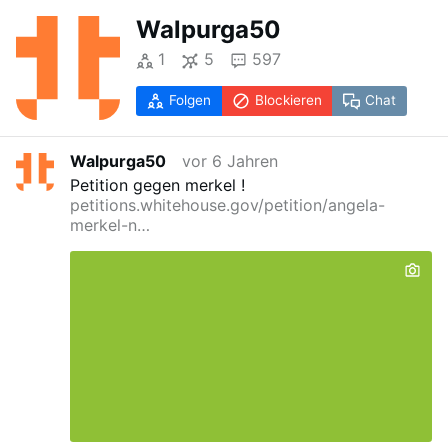
Walpurga50
1
5
597
Folgen
Blockieren
Chat
Walpurga50
vor 6 Jahren
Petition gegen merkel !
petitions.whitehouse.gov/petition/angela-
merkel-n…