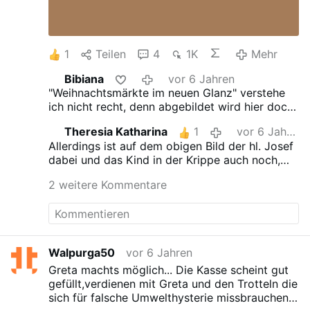
1
Teilen
4
1K
Mehr
Bibiana
vor 6 Jahren
"Weihnachtsmärkte im neuen Glanz" verstehe
ich nicht recht, denn abgebildet wird hier doch
eine ganz normale Krippe. Wie präsentiert sich
Theresia Katharina
1
vor 6 Jahren
denn heute dieser Weihnachtsmarkt in Iserlohn
Allerdings ist auf dem obigen Bild der hl. Josef
- was meinen Sie?
dabei und das Kind in der Krippe auch noch,
wenn auch kaum zu erkennen.
Oder ist die
2 weitere Kommentare
Krippe leer?
Eine hautfarbene kleine Fläche
kann man als Kopf des Kindes deuten, dann
sieht man nur noch weißes Tuch. Wenn man
den Artikel anklickt, kommen keine weiteren
Hinweise, wie der Islam die Weihnachtsmärkte
Walpurga50
vor 6 Jahren
ändert.
@Walpurga50
Was sind Sterzern? Den
Greta machts möglich...
Die Kasse scheint gut
Ausdruck, den Sie oben beim Artikel angefügt
gefüllt,verdienen mit Greta und den Trotteln die
haben, kenne ich nicht!
sich für falsche Umwelthysterie missbrauchen