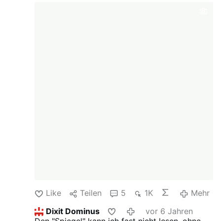
bezeichnet gesamte AfD als „rechtsextremes,
menschenverachtendes, rassistisches Gesindel“
Like
Teilen
5
1K
Mehr
Dixit Dominus
vor 6 Jahren