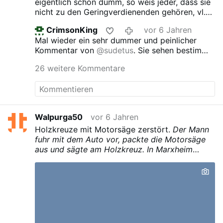
eigentlich schon dumm, so weis jeder, dass sie
nicht zu den Geringverdienenden gehören, vl.
wachen einige auf
CrimsonKing
vor 6 Jahren
Mal wieder ein sehr dummer und peinlicher
Kommentar von
@sudetus
. Sie sehen bestimmt
viel hübscher und viel weniger besessen aus als
26 weitere Kommentare
Greta.
Walpurga50
vor 6 Jahren
Holzkreuze mit Motorsäge zerstört.
Der Mann
fuhr mit dem Auto vor, packte die Motorsäge
aus und sägte am Holzkreuz. In Marxheim
wurde er entdeckt und vertrieben. Doch bei
Asbach-Bäumenheim zerstörte er ein Kruzifix.
Aufmerksame Bürger halfen der Polizei, den
Täter zu ermitteln.