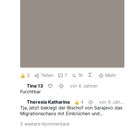
3
Teilen
7
1K
Mehr
Tina 13
vor 6 Jahren
Furchtbar
Theresia Katharina
4
vor 6 Jahren
Tja, jetzt beklagt der Bischof von Sarajevo das
Migrationschaos mit Einbrüchen und
Vergewaltigungen,
das war abzusehen
!
5 weitere Kommentare
Ansonsten ziehen die Bischöfe die Köpfe ein,