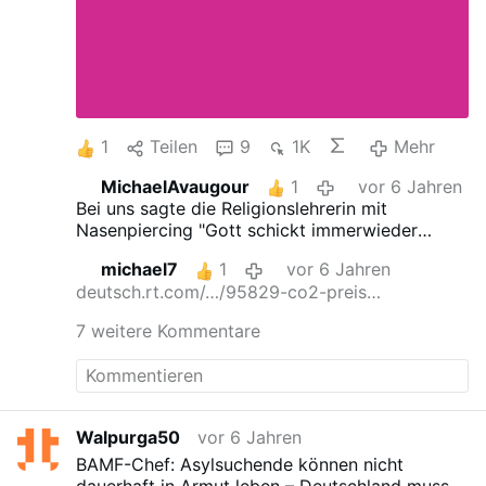
1
Teilen
9
1K
Mehr
MichaelAvaugour
1
vor 6 Jahren
Bei uns sagte die Religionslehrerin mit
Nasenpiercing "Gott schickt immerwieder
Propheten und Prophetinnen damit sich die
michael7
1
vor 6 Jahren
Menschen bessern. Früher hat er den Jesus
deutsch.rt.com/…/95829-co2-preis…
geschickt und heute die Greta" In der
Sprechstunde konnte sie aber nur 10 Apostel
7 weitere Kommentare
benennen und von den 4 Kardinaltugenden hat
sie noch nie gehört. Hab ihr daher
Fortbildungsmaterial besorgt und besuche sie
nun jedes 2. Monat um den Lernfortschritt zu
begutachen. Gewiss, die Dame hatte schon
Walpurga50
vor 6 Jahren
Pech das da mein Filius drinsitzt.
BAMF-Chef: Asylsuchende können nicht
dauerhaft in Armut leben – Deutschland muss