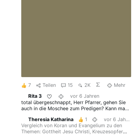
nicht alle.
Politik
»
Deutschland
Schwerte: Als
eine Muslima in der Kirche predigen sollte,
betete er laut das „Vater unser“
Von
www.epochtimes.de/autor
11. November 2019
Aktualisiert: 11. November 2019 16:01
Ein ganz
besonderes Event hatte sich der evangelische
Stadtpfarrer von Schwerte am diesjährigen
Reformationstag ausgedacht. Eine Muslima
durfte die Kanzelrede halten. Das begeisterte
freilich nicht alle.
7
Teilen
15
2K
Mehr
Rita 3
vor 6 Jahren
total übergeschnappt, Herr Pfarrer, gehen Sie
auch in die Moschee zum Predigen? Kann man
Gott noch mehr beleidigen?
Theresia Katharina
1
vor 6 Jahren
Vergleich von Koran und Evangelium zu den
Themen: Gottheit Jesu Christi, Kreuzesopfer