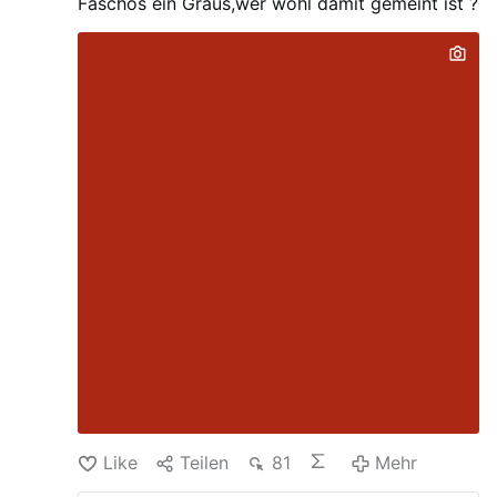
Faschos ein Graus,wer wohl damit gemeint ist ?
Like
Teilen
81
Mehr