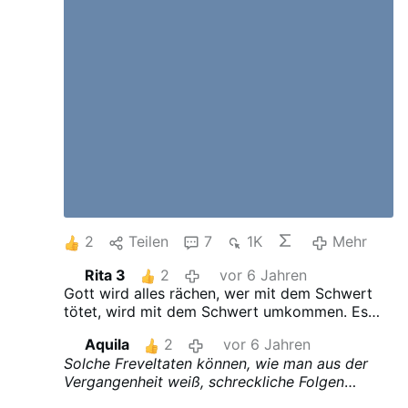
2
Teilen
7
1K
Mehr
Rita 3
2
vor 6 Jahren
Gott wird alles rächen, wer mit dem Schwert
tötet, wird mit dem Schwert umkommen. Es
gab schon öfters solche sichtbaren
Aquila
2
vor 6 Jahren
Vorkommnisse, beten wir für den verblendeten
Solche Freveltaten können, wie man aus der
Menschen
Vergangenheit weiß, schreckliche Folgen
haben.
Ein Beispiel aus dem 20. Jahrhundert: