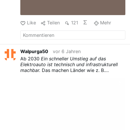
Like
Teilen
121
Mehr
Walpurga50
vor 6 Jahren
Ab 2030
Ein schneller Umstieg auf das
Elektroauto ist technisch und infrastrukturell
machbar.
Das machen Länder wie z. B.
Norwegen vor. Elektroautos haben das
Potential, die Energiewende auf den
Straßenverkehr auszuweiten. Wir Grüne wollen
klimafreundliche Mobilität und abgasfreie
Autos.
Das Elektroauto ist an sich gar nicht
neu. Die ersten batterieelektrischen Autos gab
es schon vor 120 Jahren. Die Technik ist also
lange vorhanden. Fossile Verbrennungsmotoren
haben sich jedoch aufgrund höherer
Reichweiten und der Fortschritte in der