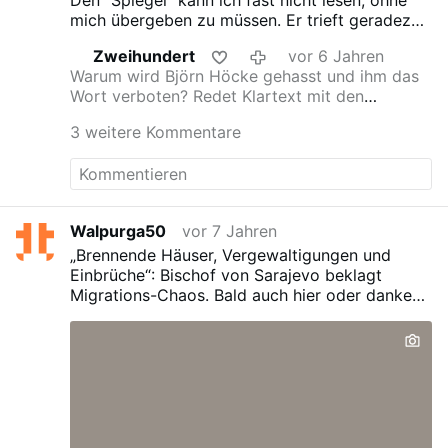
Den "Spiegel" kann ich fast nicht lesen, ohne
mich übergeben zu müssen. Er trieft geradezu
von linker Einseitigkeit und Verachtung
Zweihundert
vor 6 Jahren
Andersdenkender.
Warum wird Björn Höcke gehasst und ihm das
Wort verboten? Redet Klartext mit den
Altparteien. Björn Höcke AfD 11.12.2019
3 weitere Kommentare
Walpurga50
vor 7 Jahren
„Brennende Häuser, Vergewaltigungen und
Einbrüche“: Bischof von Sarajevo beklagt
Migrations-Chaos.
Bald auch hier oder danke
Merkel !