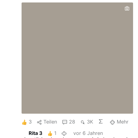
lassen,statt wirklich etwas zu tun.
3
Teilen
28
3K
Mehr
Rita 3
1
vor 6 Jahren