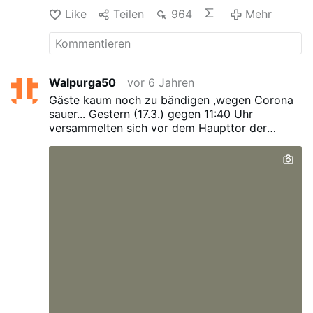
Like
Teilen
964
Mehr
Walpurga50
vor 6 Jahren
Gäste kaum noch zu bändigen ,wegen Corona
sauer...
Gestern (17.3.) gegen 11:40 Uhr
versammelten sich vor dem Haupttor der
Einrichtung „hauptsächlich junge Männer –
vorwiegend aus Georgien und den Maghreb-
Staaten“, so Wolfgang Nicolai, Leiter der
Landespolizeiinspektion Suhl auf einer
Pressekonferenz (17.3.). Unter Zeigen einer IS-
Fahne versuchten sie das Tor zu überwinden.
Dabei herrschte eine „sehr aggressive
Stimmung“, erklärt Nicolai weiter. Zudem
hätten sie „Kinder in der ersten Reihe postiert“,
um sie als Schutz für ihre Handlungen zu
nutzen, erklärt Nicolai weiter. !KING CRIMSON"
sollte dort helfen.