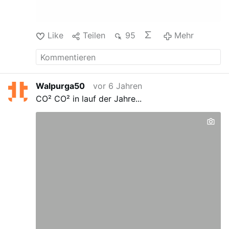
Erdölförderung auf dem Markt durchgesetzt –
mit der Folge, dass im Verkehrssektor bis heute
die CO2-Emissionen ansteigen.
Als führendes
Like
Teilen
95
Mehr
Land der Automobilproduktion sollte
Deutschland bei der Energiewende im Verkehr
technologieoffen bleiben.
Walpurga50
vor 6 Jahren
CO²
CO² in lauf der Jahre...