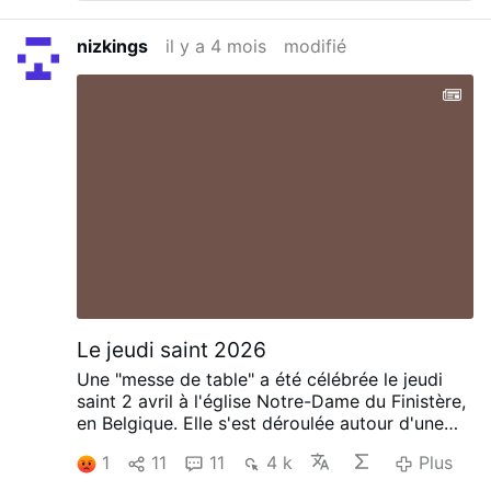
nizkings
il y a 4 mois
modifié
Le jeudi saint 2026
Une "messe de table" a été célébrée le jeudi
saint 2 avril à l'église Notre-Dame du Finistère,
en Belgique. Elle s'est déroulée autour d'une
grande table de banquet, comprenant des
1
11
11
4 k
Plus
éléments du repas. Certaines personnes âgées
y ont participé. Le curé a prétexté que le