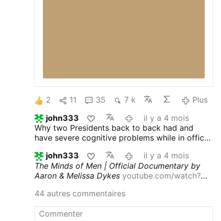
2
11
35
7 k
Plus
john333
il y a 4 mois
Why two Presidents back to back had and
have severe cognitive problems while in office.
Deep state have access to latest remote
john333
il y a 4 mois
weapons affecting ones spiritual and mental
The Minds of Men | Official Documentary by
stability . Something fishy Epstein is a
Aaron & Melissa Dykes
youtube.com/watch?
distraction follow the money especially coming
v=LQucESRF3Sg
40 trillion reset
44 autres commentaires