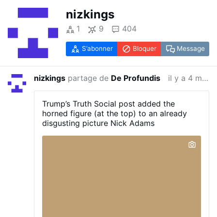
nizkings
1
9
404
S’abonner
Bloquer
Message
nizkings
partage de
De Profundis
il y a 4 mois
Trump’s Truth Social post added the
horned figure (at the top) to an already
disgusting picture Nick Adams