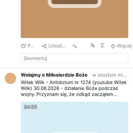
Polub
Udostępnij
830
Więcej
Wołajmy o Miłosierdzie Boże
w zeszłym miesiącu
Witek Wilk - Antidotum nr 1274 (youtube Witek
Wilk) 30.06.2026 - działanie Boże podczas
wojny.
Przyznam się, że odkąd zacząłem
poznawać jak Witek wierzy, widzi naszego
Boga Ojca, Pana Jezusa nie ciągnęło mnie do
04:25
jego komentarzy czytań z codziennych mszy
św.
Jednak zmieniłem zdanie i codziennie
słucham bo który ksiądz tak mówi ?
Pan Jezus
zalecił modlić się za naszych nieprzyjaciół.