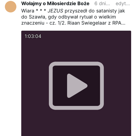
Wołajmy o Miłosierdzie Boże
6 dnia temu
edytowano
Wiara * * *
JEZUS
przyszedł do satanisty jak
do Szawła, gdy odbywał rytuał o wielkim
znaczeniu - cz. 1/2.
Riaan Swiegelaar z RPA
poszukiwał
BOGA
, służył w kościele katolickim.
Gdy został skrzywdzony w kościele (pewnie
1:03:04
go kapłan wykorzystał), zaczął oddalać się od
BOGA
. Potem zaczął interesować się szatanem
NIE PRZESĄDZAJMY, ŻE LUDZIE ODDANI
szatanowi SĄ STRACENI NA WIECZNOŚĆ !
MIŁOSIERDZIE BOŻE WSZYSTKO MOŻE !