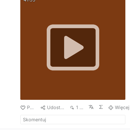
niekanonicznie wybrany na urząd papieża -
Franciszek
Nasz kard. Karol Wojtyła też
pochodził z zepsutego moralnie i duchowo
kraju i też nie udało mu się zmienić swojego
narodu a postęp w zepsuciu był wtedy w
Polsce znacznie mniejszy
BOŻE
! Miej
Miłosierdzie dla nas i świata całego !
Polub
Udostępnij
1 tys.
Więcej