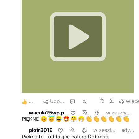
coraz bardziej się rozbiegają po
niebezpiecznych innych pastwiskach, padają
ofiarami drapieżników i giną !!!
4
Udostępnij
2
1 tys.
Więce
wacula25wp.pl
w zeszłym miesiącu
PIĘKNE
piotr2019
w zeszłym miesiącu
edytowano
Piekne to i oddające naturę Dobrego