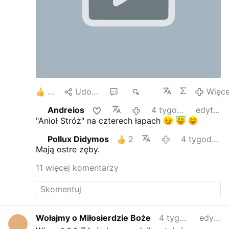
3
Udostępnij
13
2 tys.
Więce
Andreios
4 tygodnie temu
edytowano
"Anioł Stróż" na czterech łapach
Pollux Didymos
2
4 tygodnie temu
Mają ostre zęby.
11 więcej komentarzy
Wołajmy o Miłosierdzie Boże
4 tygodnie temu
edytowano