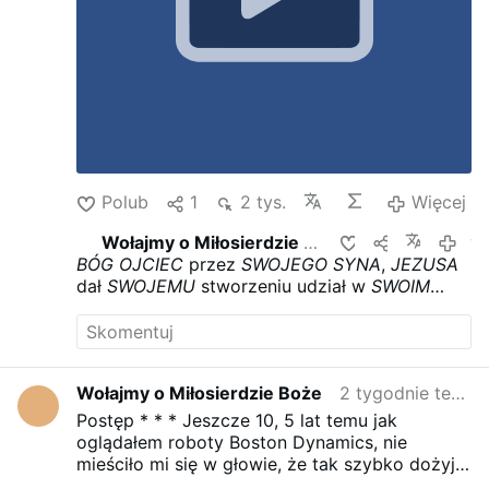
za żyjących wtedy na ziemi,
za dusze
przebywające w czyśćcu
i za tych, którzy mają
przyjść na ten świat.
Ludzie w dawnych i w
naszych czasach chcą być wielkimi, bogatymi,
mieć wszystkiego jak najwięcej, mieć
nadprzyrodzone zdolności, być podziwianym,
uwielbianym, chwalonym, czczonym super
człowiekiem i żyć na ziemi bez większych
problemów z 1000 lat.
Poznając
BOGA
proszą
Polub
1
2 tys.
Więcej
także o takie dary. Ale
BÓG
nie da ich tym,
którzy …
Więcej
Wołajmy o Miłosierdzie Boże
udostępnia to
w zes
BÓG OJCIEC
przez
SWOJEGO SYNA
,
JEZUSA
dał
SWOJEMU
stworzeniu udział w
SWOIM
ŻYCIU
!
Kluczem jest nasza wiara i pełnienie
WOLI
naszego
OJCA
w Niebie, którą jest
Nauka
JEZUSA
Wołajmy o Miłosierdzie Boże
2 tygodnie temu
Postęp * * * Jeszcze 10, 5 lat temu jak
oglądałem roboty Boston Dynamics, nie
mieściło mi się w głowie, że tak szybko dożyję
czasów kiedy pojawią się tak szybkie i zwinne