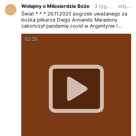
Wołajmy o Miłosierdzie Boże
3 tygodnie temu
edytowano
Świat * * * 26.11.2020 pogrzeb uważanego za
bożka piłkarza Diego Armando Maradony
zakończył pandemię covid w Argentynie !
Misjonarz o. Florencjusz Grabarczyk posługuje
w Argentynie od 1998r.
Matka Boża prosiła o
02:35
modlitwy do
BOGA
za Argentynę i inne kraje
Ameryki Południowej
Módlmy się
codziennie za misjonarzami o Łaski
PANA
JEZUSA
i Dary
DUCHA ŚWIĘTEGO