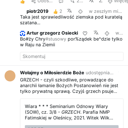
1
Udostępnij
2
2 tys.
Więce
piotr2019
2
w zeszłym miesiącu
Taka jest sprawiedliwość ziemska pod kuratelą
szatana...
Artur grzegorz Osiecki
w zeszłym miesiącu
Bo#ży Chry
#stusowy
por%ządek be^dzie tylko
w Raju na Ziemii
Wołajmy o Miłosierdzie Boże
udostępnia z
Wołaj
w zeszłym miesiącu
edyto
GRZECH - czyli szkodliwe, prowadzące do
anarchii łamanie Bożych Postanowień nie jest
tylko prywatną sprawą. Czyjś grzech psuje
życie innych. Tylko Bóg wie co jest najlepsze
dla Jego stworzeń aby miały życie w obfitości
Wiara * * * Seminarium Odnowy Wiary
i radości.
(SOW), cz. 3/8 -
GRZECH
.
Parafia NMP
Fatimskiej w Oleśnicy, 2021.
Witek Wilk
jako nastoletni chłopak poznający świat,