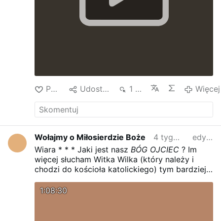
Polub
Udostępnij
1 tys.
Więcej
Wołajmy o Miłosierdzie Boże
4 tygodnie temu
edytowano
Wiara * * * Jaki jest nasz
BÓG OJCIEC
?
Im
więcej słucham Witka Wilka (który należy i
chodzi do kościoła katolickiego) tym bardziej
dochodzę do wniosków, że my tak zwani
katolicy NIE MAMY WIARY !
Witek w
1:08:30
młodości powiedział
BOGU
, że jeżeli okaże mu
SWOJE istnienie przez cuda z Ewangelii św.
Marka 16.15-18, to zrobi dla NIEGO wszystko.
I