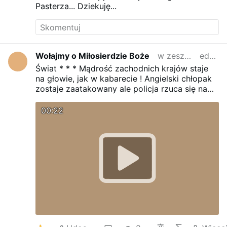
Pasterza... Dziekuję...
Wołajmy o Miłosierdzie Boże
w zeszłym miesiącu
edytowano
Świat * * * Mądrość zachodnich krajów staje
na głowie, jak w kabarecie !
Angielski chłopak
zostaje zaatakowany ale policja rzuca się na
niego a nie agresorów
Kto zaaresztuje
policję za łamanie prawa ?
Najlepszy jest Boży,
00:22
Chrystusowy porządek świata !
Wołajmy
Miłosiernego Boga o jak najszybsze przyjście
Jego Królestwa na ziemi !