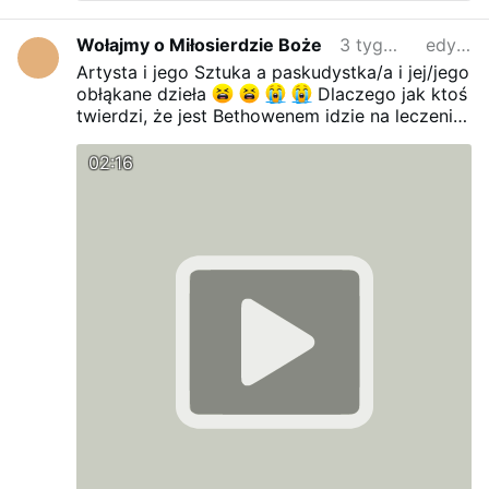
Wołajmy o Miłosierdzie Boże
3 tygodnie temu
edytowano
Artysta i jego Sztuka a paskudystka/a i jej/jego
obłąkane dzieła
Dlaczego jak ktoś
twierdzi, że jest Bethowenem idzie na leczenie
psychiatryczne a tacy ludzie nie są leczeni ??
Jeżeli taka anty-sztuka jest uważana za
02:16
normalną, to co będzie za kilka lat ?
BOŻE
zmiłuj się nad tymi, którym z dobrobytu
poprzewracało się w głowach