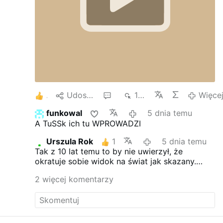
sami bądźmy miłosiernymi
2
Udostępnij
4
1 tys.
Więce
funkowal
5 dnia temu
A TuSSk ich tu WPROWADZI
Urszula Rok
1
5 dnia temu
Tak z 10 lat temu to by nie uwierzył, że
okratuje sobie widok na świat jak skazany.
Dziękujemy Ursulo Von....
2 więcej komentarzy