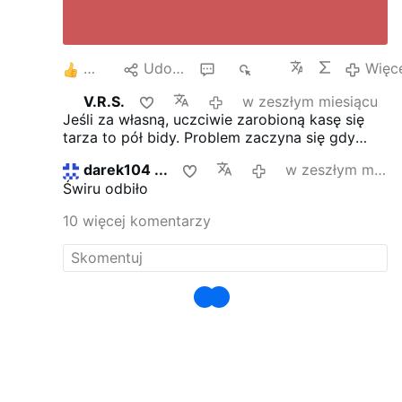
4
Udostępnij
12
2 tys.
Więc
V.R.S.
w zeszłym miesiącu
Jeśli za własną, uczciwie zarobioną kasę się
tarza to pół bidy. Problem zaczyna się gdy
ktoś zostaje okradziony (np. systemowo) na
darek104 ...
w zeszłym miesiącu
takie idiotyzmy.
Świru odbiło
10 więcej komentarzy