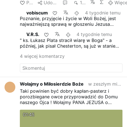
Polub
Udostępnij
6
1 tys.
Więce
vobiscum
4 tygodnie temu
Poznanie, przyjęcie i życie w Woli Bożej, jest
najważniejszą sprawą w głoszeniu Jezusa
Chrystusa!
Spotkania Polonijne - Polska Misja
V.R.S.
4 tygodnie temu
Katolicka w …
free.fr/Orange/polski.html
" ks. Łukasz Plata stracił wiarę w Boga" - a
później, jak pisał Chesterton, są już w stanie
uwierzyć w cokolwiek, np. w protestanckie
4 więcej komentarzy
baśnie.
Wołajmy o Miłosierdzie Boże
w zeszłym miesiącu
Taki powinien być dobry kapłan-pasterz i
porozbiegane owce przyprowadzić do Domu
naszego Ojca !
Wołajmy PANA JEZUSA o
Miłosierdzie dla księży kochających swoje
świątynie, mądrości, uroczystości,
01:45
poprawności, posłuszność biskupom, 2giemu
już nieprawnie wybranemu papieżowi a owce