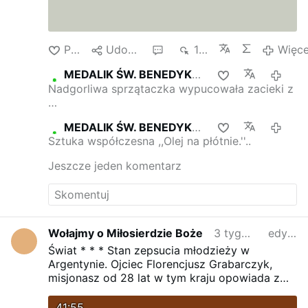
Polub
Udostępnij
3
1 tys.
Więce
MEDALIK ŚW. BENEDYKTA
3 tygodn
Nadgorliwa sprzątaczka wypucowała zacieki z
…
MEDALIK ŚW. BENEDYKTA
3 tygodn
Sztuka współczesna ,,Olej na płótnie.''..
Jeszcze jeden komentarz
Wołajmy o Miłosierdzie Boże
3 tygodnie temu
edytowano
Świat * * * Stan zepsucia młodzieży w
Argentynie. Ojciec Florencjusz Grabarczyk,
misjonasz od 28 lat w tym kraju opowiada z
jak zepsutego moralnie i duchowo kraju
pochodził kard. Jose Bergoglio, późniejszy
41:55