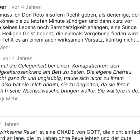
itsrosenkranz suggeriert, dass man sich ja bis kurz vor
n Jesu in …
Mehr
ver
vor 4 Jahren
t, Zeit nehmen kann, um dann in der letzten Minute seine
en. Ich glaube, dieser Rosenkranz nützt mehr den Armen
 muss ich Don Reto insofern Recht geben, als derjenige, der
uer!
 könne bis zu letzten Minute sündigen und dann kurz vor
 es ist mir immer noch ein Unding, dass Jesus Christus ihr
 seines Lebens noch Barmherzigkeit erlangen, eine Sünde
r Disco erschienen sein soll!
 Heiligen Geist begeht, die niemals Vergebung finden wird.
chmeier in seinen Recherchen schrieb. Faustina Kowalska
fehlt es an einem auch wirksamen Vorsatz, künftig nicht
urde aber hochstilisiert, weil es Polen Gewinne einbrachte.
igen zu wollen. Dennoch, nur Gott kann in die Herzen der
Mehr
II.
 und die Voraussetzungen für den Erhalt einer Vergebung
vor 4 Jahren
 mal die Gelegenheit bei einem Komapatienten, den
gkeitsrosenkranz am Bett zu beten. Die eigene Ehefrau
icht ganz fit und ungläubig, traute sich nicht zu Ihrem
also bat sie mich darum, sie zu begleiten, da sie Ihrem
 frische Wechselwäsche bringen wollte. Sie wartete in der
ebenzimmer. Nicht lange nach dem Ereignis verstarb der
Mehr
edenfalls erfuhr ich so weit ich mich erinnere, ein Tag
er sogar noch in der selben Nacht davon!
4 Jahren
 wirksame Reue"
ist eine GNADE von GOTT, die nicht einfac
rd an jene, die im Leben ohne Reue lebten und der gute