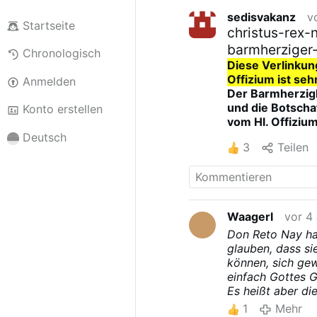
sedisvakanz
v
Startseite
christus-rex-
barmherziger-
Chronologisch
Diese Verlinkun
Offizium ist seh
Anmelden
Der Barmherzigk
und die Botscha
Konto erstellen
vom Hl. Offizium
Hochmut!
Deutsch
3
Teilen
Dies wissen leid
nicht.
Wie auch ich es 
Wer aber liest, 
dem Tagebuch st
Waagerl
vor 4
Vorausgesetzt d
Don Reto Nay hat
Schrift sind dem
glauben, dass si
So mancher Gläub
können, sich gew
auch noch mit de
einfach Gottes G
Schrift lasen - 
Es heißt aber di
und "Jesus"-Lehr
die Seelen wie Sc
Sr. Faustina irg
1
Mehr