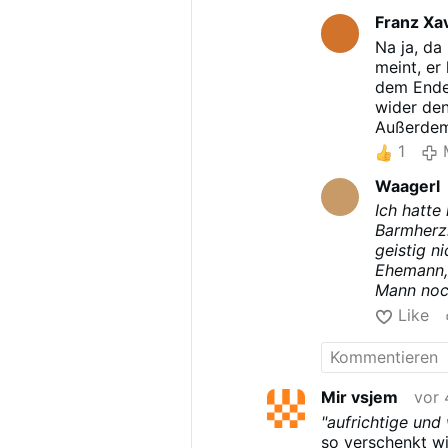
Der Barmherzigke
mit den Aussage
Franz Xa
dem Todeseintrit
Sünden zu bereu
Na ja, da
Seelen im Fegefe
meint, er
Und zu Faustina,
dem Ende
halbnackt in eine
wider den
Wie@Dr.MartinBa
Außerdem 
ist nicht echt. W
mehr sünd
1
Das selbe mit PJP
Menschen
Waagerl
sehen.
Ich hatte
Barmherzi
geistig n
Ehemann, 
Mann noch
Zeit im N
Like
Eheman. J
später od
Mir vsjem
vor 
"aufrichtige und
so verschenkt wi