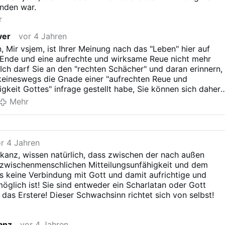
anden war.
r
ver
vor 4 Jahren
 Mir vsjem, ist Ihrer Meinung nach das "Leben" hier auf
 Ende und eine aufrechte und wirksame Reue nicht mehr
Ich darf Sie an den "rechten Schächer" und daran erinnern,
keineswegs die Gnade einer "aufrechten Reue und
gkeit Gottes" infrage gestellt habe, Sie können sich daher
chreibung ersparen! Wandeln Sie jetzt nicht auch schon au
Mehr
en Sedisvakanz`s?
r 4 Jahren
kanz, wissen natürlich, dass zwischen der nach außen
wischenmenschlichen Mitteilungsunfähigkeit und dem
es keine Verbindung mit Gott und damit aufrichtige und
glich ist! Sie sind entweder ein Scharlatan oder Gott
e das Erstere! Dieser Schwachsinn richtet sich von selbst!
anz
vor 4 Jahren