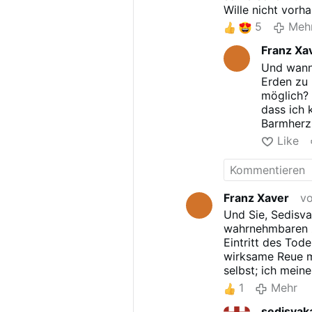
Wille nicht vorh
5
Meh
Franz Xa
Und wann,
Erden zu
möglich? 
dass ich 
Barmherzi
die Großs
Like
den Pfad
Franz Xaver
vo
Und Sie, Sedisva
wahrnehmbaren z
Eintritt des Tod
wirksame Reue mö
selbst; ich mein
1
Mehr
sedisvak