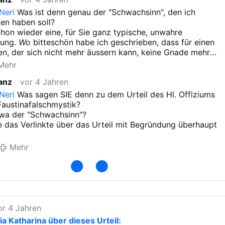
Neri
Was ist denn genau der "Schwachsinn", den ich
en haben soll?
chon wieder eine, für Sie ganz typische, unwahre
lung.
Wo
bitteschön habe ich geschrieben, dass für einen
n, der sich nicht mehr äussern kann, keine Gnade mehr
st?
Mehr
eb, dass
stellvertretende Reue
durch das Beten des
anz
vor 4 Jahren
gkeitsrosenkranzes, der obendrein theologisch völlig falsc
einem Sterbenden NICHT möglich ist.
Neri
Was sagen SIE denn zu dem Urteil des Hl. Offiziums
ptete aber der wundenlose "Jesus" der Sr. Faustina.
Faustinafalschmystik?
egen die Lehre der Kirche!
wa der "Schwachsinn"?
nlich auch eine schwachsinnige Lehre, nicht?
 das Verlinkte über das Urteil mit Begründung überhaupt
len sich aber anscheinend so sehr darin mich zu kränken,
sogar Sachen erfinden, die ich nie geschrieben habe. Die
Mehr
 sich selbst dazugereimt! Nur weiter so...
im Koma liegt, ist es anscheinend zu spät, wenn man nich
acht.
 von einem persönlichen Bekannten, der lange im Koma la
met war, sich aber genauestens erinnert, dass er
essen die ganze Zeit in der Hölle war!
Er ist davon noch
or 4 Jahren
lig traumatisiert.
a Katharina über dieses Urteil:
seinen Glauben in der Jugend wegen der "Wissenschaft"