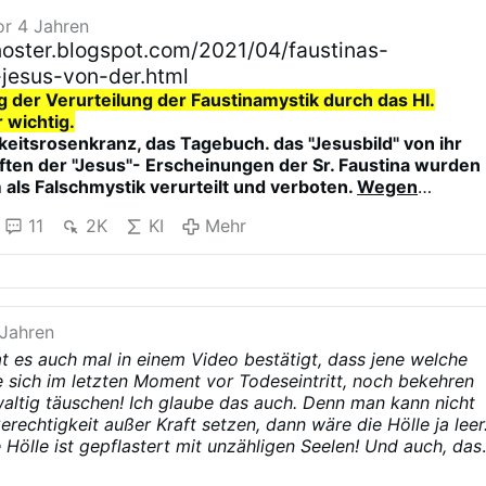
or 4 Jahren
noster.blogspot.com/2021/04/faustinas-
jesus-von-der.html
g der Verurteilung der Faustinamystik durch das Hl.
r wichtig.
eitsrosenkranz, das Tagebuch. das "Jesusbild" von ihr
ften der "Jesus"- Erscheinungen der Sr. Faustina wurden
 als Falschmystik verurteilt und verboten.
Wegen
11
2K
KI
Mehr
er die meisten eifrigen Barmherzigkeitsrosenkranzbeter
lange nicht wusste.
was in dem verlinkten Text, einschließlich Passagen aus
eht, wird die Wahrheit
sofort
erkennen.
 Jahren
ie vorkonziliare Lehre der KATHOLISCHEN Kirche und die H
 es auch mal in einem Video bestätigt, dass jene welche
 Leser vertraut.
e sich im letzten Moment vor Todeseintritt, noch bekehren
ige und eifrige "Barmherzigkeitsrosenkranzbeter", die sic
altig täuschen! Ich glaube das auch. Denn man kann nicht
r Lehre der vorkonziliaren Kirche befassten und die Hl.
erechtigkeit außer Kraft setzen, dann wäre die Hölle ja leer
wie auch ich - bemerkten irgendwann, dass hier Gebetstexte
e Hölle ist gepflastert mit unzähligen Seelen! Und auch, das
en an
hneeflocken in die Hölle fallen.
endwie nicht mit der vorkonziliaren katholischen Lehre und