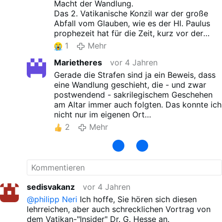
erkennen :
... der Zorn des Herrn liegt auf dem
Macht der Wandlung.
Konzil !
Deshalb kam es nicht zu einem Glaubens-
Das 2. Vatikanische Konzil war der große
Aufbruch, sondern zum Gegenteil ! Ein Konzil ohne
Abfall vom Glauben, wie es der Hl. Paulus
den
Hl.Geist
hat keinen Bestand und das kann man
prophezeit hat für die Zeit, kurz vor der
heute deutlich sehen !
Wiederkunft des Herrn.
1
Mehr
Vorher werde der Herr nicht kommen, ehe
Marietheres
vor 4 Jahren
nicht der große Abfall geschieht, schrieb er.
Aber wenn Sie sich einmal die Mühe
Gerade die Strafen sind ja ein Beweis, dass
machten und einigen Enzykliken und Bullen
eine Wandlung geschieht, die - und zwar
früherer Päpste lesen würden, dann wüssten
postwendend - sakrilegischem Geschehen
Sie auch, dass die Macht die Wandlung zu
am Altar immer auch folgten. Das konnte ich
vollziehen, nur ein gültig geweihter Priester
nicht nur im eigenen Ort
hat. Und ab wann ein Sakrament ungültig ist,
- da im kleinen Ort beweisbar - direkt
2
Mehr
wüssten Sie dann auch.
verfolgen. Mit dem Verbot des Sakrilegs im
Ich habe nun
so viele
BEWEISENDE Indizien
Ort flossen auch sofort wieder Gnaden,
angeführt, dass es ganz OFFENSICHTLICH
endeten die mit dem Sakrileg auch
nur Oblaten sind und sonst nichts, weil
gleichzeitig begonnenen Folgen ebenso
niemand
das erleidet, was den Korinthern
plötzlich [ wie z. B. binnen kurzer Zeit eine
bei unwürdigem Kommunionempfang
plötzliche Anhäufung von Suizidfällen ohne
sedisvakanz
vor 4 Jahren
widerfahren ist!
erkennbaren Grund, schwere, vorher nie
@philipp Neri
Ich hoffe, Sie hören sich diesen
NIEMAND!
geschehene Unglücke im Ort usw..].
lehrreichen, aber auch schrecklichen Vortrag von
Sie denken offensichtlich nicht einmal
Germanwings ist auch ein Beispiel in
dem Vatikan-"Insider" Dr. G. Hesse an.
darüber nach, warum das so ist!