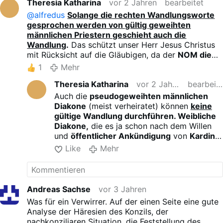
Theresia Katharina
vor 2 Jahren
bearbeitet
@alfredus
Solange die rechten Wandlungsworte
gesprochen werden von gültig geweihten
männlichen Priestern geschieht auch die
Wandlung
.
Das schützt unser Herr Jesus Christus
mit Rücksicht auf die Gläubigen, da der
NOM die
Tür zu allen Variationen aufgestoßen hat, das ist
1
Mehr
das Werk des Teufels.
Theresia Katharina
vor 2 Jahren
bearbeitet
Bald werden
pseudogeweihte Frauen die
Gottesdienste leiten und eine Pseudo-Wandlung
Auch die
pseudogeweihten männlichen
durchführen.
Geht da niemals hin, da diese
Diakone
(meist verheiratet) können
keine
Frauen keine Wandlung durchführen können.
gültige Wandlung durchführen. Weibliche
L
ieber einen
treuen Priester
suchen.
Diakone,
die es ja schon nach dem Willen
und
öffentlicher Ankündigung
von
Kardinal
Lehmann
(gest.2018) geben wird,
sowieso
Like
Mehr
nicht. PF wird bald die Katze aus dem Sack
lassen. Der bisherige geweihte und
gesalbte männliche Klerus mit Zölibat soll
durch ein Laienapostolat ohne Zölibat
Andreas Sachse
vor 3 Jahren
ersetzt werden, weil das besser zur
Was für ein Verwirrer. Auf der einen Seite eine gute
heidnischen und häretischen
Eine Welt-
Analyse der Häresien des Konzils, der
Religion der NWO
passt.
nachkonziliaren Situation, die Feststellung des