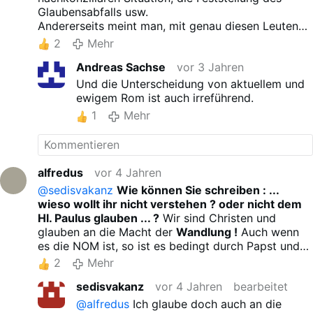
Glaubensabfalls usw.
Andererseits meint man, mit genau diesen Leuten
über alles Mögliche verhandeln zu müssen.
2
Mehr
Andreas Sachse
vor 3 Jahren
Und die Unterscheidung von aktuellem und
ewigem Rom ist auch irreführend.
1
Mehr
alfredus
vor 4 Jahren
@sedisvakanz
Wie können Sie schreiben : ...
wieso wollt ihr nicht verstehen ? oder nicht dem
Hl. Paulus glauben ... ?
Wir sind Christen und
glauben an die Macht der
Wandlung !
Auch wenn
es die NOM ist, so ist es bedingt durch Papst und
Bischof und dem Glauben des Kirchenvolkes, der
2
Mehr
Leib des Herrn !
Deshalb ist es eine große Sünde,
sedisvakanz
vor 4 Jahren
bearbeitet
wenn Hostien zu Boden fallen und auch noch
zertreten werden ! Was richtig ist und viele auch
@alfredus
Ich glaube doch auch an die