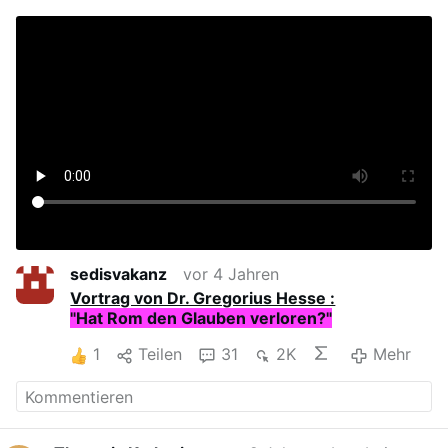
sedisvakanz
vor 4 Jahren
Vortrag von Dr. Gregorius Hesse :
"Hat Rom den Glauben verloren?"
1
Teilen
31
2K
Mehr