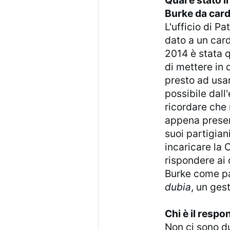
Qual è stato i
Burke da card
L'ufficio di 
dato a un card
2014 è stata 
di mettere in 
presto ad usar
possibile dal
ricordare che
appena prese
suoi partigian
incaricare la 
rispondere ai 
Burke come pat
dubia
, un ges
Chi è il respo
Non ci sono du