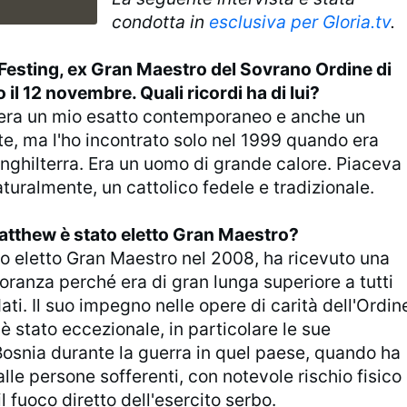
condotta in
esclusiva per Gloria.tv
.
Festing, ex Gran Maestro del Sovrano Ordine di
 il 12 novembre. Quali ricordi ha di lui?
era un mio esatto contemporaneo e anche un
e, ma l'ho incontrato solo nel 1999 quando era
Inghilterra. Era un uomo di grande calore. Piaceva
naturalmente, un cattolico fedele e tradizionale.
atthew è stato eletto Gran Maestro?
o eletto Gran Maestro nel 2008, ha ricevuto una
ranza perché era di gran lunga superiore a tutti
dati. Il suo impegno nelle opere di carità dell'Ordin
 è stato eccezionale, in particolare le sue
Bosnia durante la guerra in quel paese, quando ha
alle persone sofferenti, con notevole rischio fisico
il fuoco diretto dell'esercito serbo.