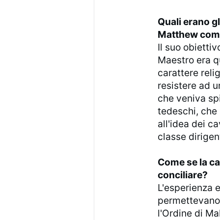
Quali erano gli
Matthew com
Il suo obietti
Maestro era qu
carattere reli
resistere ad 
che veniva spi
tedeschi, che 
all'idea dei c
classe dirigen
Come se la cav
conciliare?
L'esperienza 
permettevano 
l'Ordine di Ma