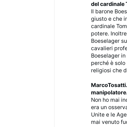
del cardinale
Il barone Boe
giusto e che i
cardinale Tom
potere. Inolt
Boeselager sui
cavalieri profe
Boeselager in 
perché è solo 
religiosi che 
MarcoTosatti.
manipolatore
Non ho mai in
era un osserva
Unite e le Age
mai venuto fuo