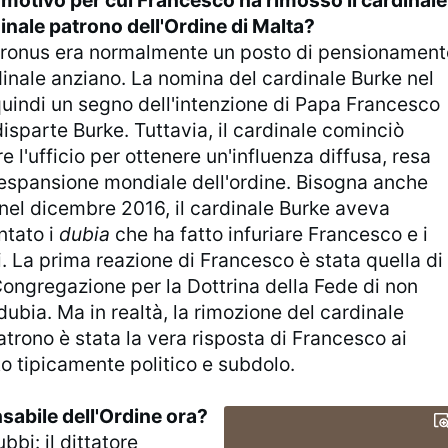
l motivo per cui Francesco ha rimosso il cardinale
inale patrono dell'Ordine di Malta?
Patronus era normalmente un posto di pensionament
inale anziano. La nomina del cardinale Burke nel
quindi un segno dell'intenzione di Papa Francesco
disparte Burke. Tuttavia, il cardinale cominciò
e l'ufficio per ottenere un'influenza diffusa, resa
l'espansione mondiale dell'ordine. Bisogna anche
 nel dicembre 2016, il cardinale Burke aveva
ntato i
dubia
che ha fatto infuriare Francesco e i
i. La prima reazione di Francesco è stata quella di
Congregazione per la Dottrina della Fede di non
dubia. Ma in realtà, la rimozione del cardinale
rono è stata la vera risposta di Francesco ai
to tipicamente politico e subdolo.
nsabile dell'Ordine ora?
bbi: il dittatore