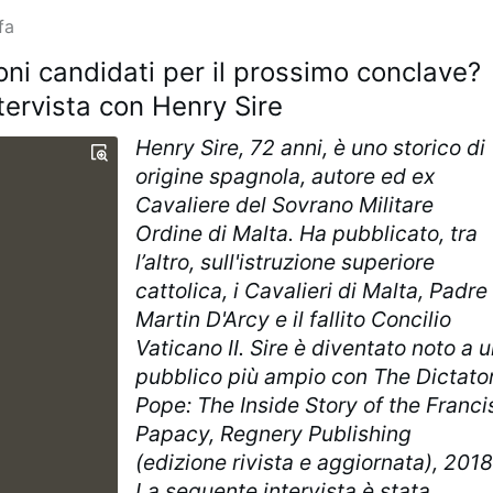
fa
ni candidati per il prossimo conclave?
ntervista con Henry Sire
Henry Sire, 72 anni, è uno storico di
origine spagnola, autore ed ex
Cavaliere del Sovrano Militare
Ordine di Malta. Ha pubblicato, tra
l’altro, sull'istruzione superiore
cattolica, i Cavalieri di Malta, Padre
Martin D'Arcy e il fallito Concilio
Vaticano II. Sire è diventato noto a 
pubblico più ampio con The Dictato
Pope: The Inside Story of the Franci
Papacy, Regnery Publishing
(edizione rivista e aggiornata), 2018
La seguente intervista è stata