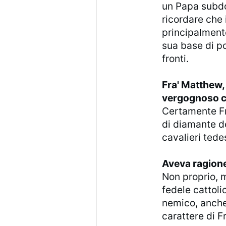
un Papa subdo
ricordare che
principalmente
sua base di po
fronti.
Fra' Matthew,
vergognoso ch
Certamente Fr
di diamante d
cavalieri tede
Aveva ragion
Non proprio, 
fedele cattoli
nemico, anche 
carattere di 