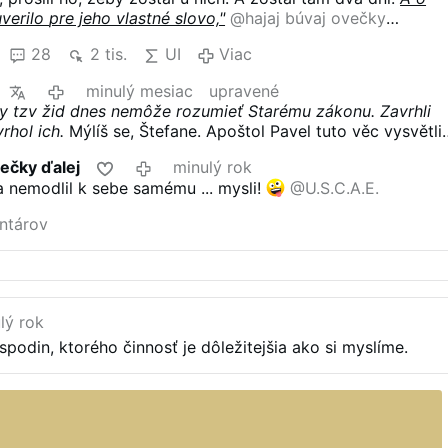
uverilo
pre jeho vlastné slovo,"
@hajaj búvaj ovečky
popularizácia.
28
2 tis.
UI
Viac
minulý mesiac
upravené
y tzv žid dnes nemôže rozumieť Starému zákonu.
Zavrhli
rhol ich.
Mýlíš se, Štefane. Apoštol Pavel tuto věc vysvětlil
rhl snad Bůh svůj lid? Naprosto ne! Vždyť i já jsem Izraelec
večky ďalej
minulý rok
ův, z kmene Benjamínova. 2Bůh nezavrhl svůj lid, který
a nemodlil k sebe samému ... mysli!
@U.S.C.A.E.
 11:1-2
ntárov
lý rok
podin, ktorého činnosť je dôležitejšia ako si myslíme.