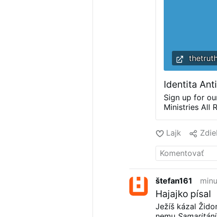
thetrut
Identita Ant
Sign up for o
Ministries Al
MI 49796 US
Lajk
Zdie
štefan161
minu
Hajajko písal
Ježíš kázal Žid
nemu
Samaritáni