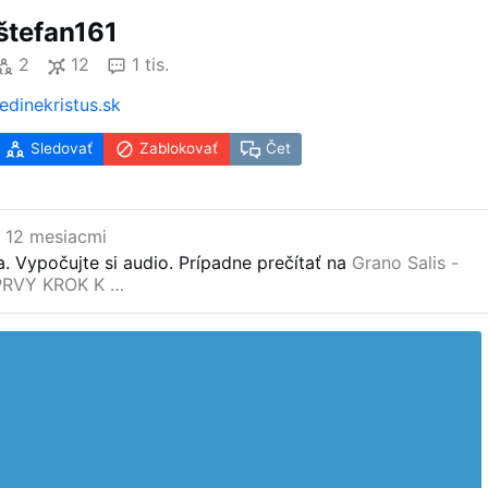
štefan161
2
12
1 tis.
jedinekristus.sk
Sledovať
Zablokovať
Čet
 12 mesiacmi
a.
Vypočujte si audio.
Prípadne prečítať na
Grano Salis -
PRVY KROK K …