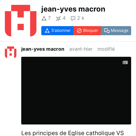
jean-yves macron
7
4
2 k
S’abonner
Bloquer
Message
jean-yves macron
avant-hier
modifié
Les principes de Eglise catholique VS