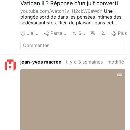
Vatican II ? Réponse d'un juif converti
youtube.com/watch?v=l12cbW0aWcY
Une
plongée sordide dans les pensées intimes des
sédévacantistes. Rien de plaisant dans cet
exercice difficile mais bien nécessaire pour
J'aime
Partager
697
Plus
aller chercher les brebis perdues.
jean-yves macron
il y a 3 semaines
modifié