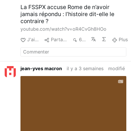
La FSSPX accuse Rome de n’avoir
jamais répondu : l’histoire dit-elle le
contraire ?
youtube.com/watch?v=oR4CvGh8HOo
J'aime
Partager
676
Plus
jean-yves macron
il y a 3 semaines
modifié