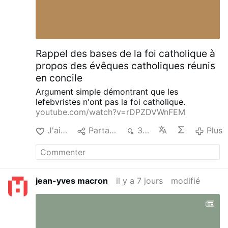
douter de l'Eglise ? Absolument pas. Le
sédévacantisme est une école du désespoir, ne
les écoutez pas.
Consultez la playlist
construite patiemment, jour après jour, depuis
plus de 5 ans et faites travailler votre
Rappel des bases de la foi catholique à
discernement.
propos des évêques catholiques réunis
en concile
Argument simple démontrant que les
lefebvristes n'ont pas la foi catholique.
youtube.com/watch?v=rDPZDVWnFEM
J'aime
Partager
357
Plus
jean-yves macron
il y a 7 jours
modifié