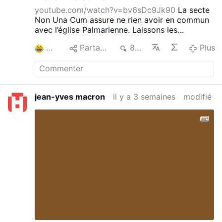
youtube.com/watch?v=bv6sDc9Jk90
La secte
Non Una Cum assure ne rien avoir en commun
avec l’église Palmarienne. Laissons les
auditeurs en juger ! L’église Palmarienne ne
3
Partager
847
Plus
serait-elle pas tout simplement une chapelle
Naunounakoum qui a mieux réussi que les
autres ? D’ailleurs, la branche Abauzo-
Naunounakoum appelée "unam sanctam" nous
prépare un conclave.
jean-yves macron
il y a 3 semaines
modifié