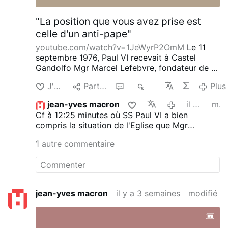
"La position que vous avez prise est
celle d'un anti-pape"
youtube.com/watch?v=1JeWyrP2OmM
Le 11
septembre 1976, Paul VI recevait à Castel
Gandolfo Mgr Marcel Lefebvre, fondateur de la
Fraternité Saint-Pie X et figure de proue de la
J'aime
Partager
2
765
Plus
dissidence contre Rome jugée de
"néomoderniste et néoprotestante" selon les
jean-yves macron
il y a 3 semaines
modifié
propre mot du prélat d'écône.
Cette audience
Cf à 12:25 minutes où SS Paul VI a bien
intervient après des années de patience
compris la situation de l'Eglise que Mgr
pontificale : lettres personnelles, émissaires
Lefebvre a contribué à agraver.
successifs, mises en garde répétées. Rien n'y
1 autre commentaire
avait fait. Lefebvre avait bravé l'interdit romain
en procédant à des ordinations illicites, et
venait de célébrer devant sept mille fidèles à
Lille une messe de provocation retentissante.
Frappé d'une
suspens a divinis_, il est reçu
jean-yves macron
il y a 3 semaines
modifié
néanmoins par un pape qui, contre l'avis de
son entourage, refuse de fermer la porte. Le
verbatim
de cet entretien, rédigé à la demande