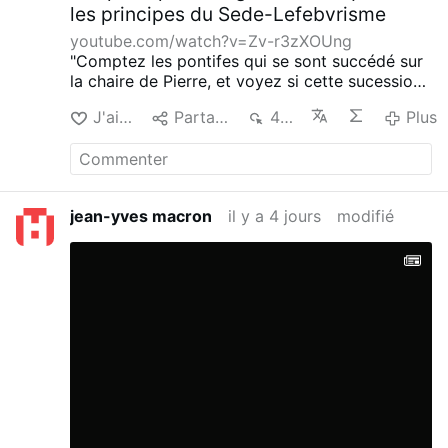
les principes du Sede-Lefebvrisme
youtube.com/watch?v=Zv-r3zXOUng
"Comptez les pontifes qui se sont succédé sur
la chaire de Pierre, et voyez si cette sucession
ne prouve pas une intervention divine et
J'aime
Partager
485
Plus
constante. C'est bien là le rocher que
n'ébranleront jamais les portes orgueilleuses
de l'enfer ".
Psaume contre le parti de Donat ,
XVIII SAINT AUGUSTIN.
jean-yves macron
il y a 4 jours
modifié