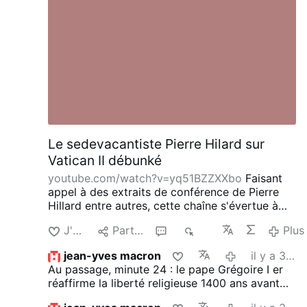
expresse de Paul VI, témoigne de la volonté
d'un pontife qui, selon ses propres mots, avait
« fait tout le possible pour éviter » le schisme.
Mgr Lefebvre sollicitait depuis longtemps une
audience auprès …
Plus
Le sedevacantiste Pierre Hilard sur
Vatican II débunké
youtube.com/watch?v=yq51BZZXXbo
Faisant
appel à des extraits de conférence de Pierre
Hillard entre autres, cette chaîne s'évertue à
démontrer que le Concile Vatican II est avant
J'aime
Partager
2
830
Plus
tout le résultat de manœuvres souterraines
fomentées par des juifs devenus prêtres et qui
jean-yves macron
il y a 3 semaines
bien sûr étaient des ... infiltrés.
La haine
Au passage, minute 24 : le pape Grégoire I er
quotidienne dont je fais l'objet prend ces
réaffirme la liberté religieuse 1400 ans avant
racines précisément dans ce type de discours.
Vatican II !
Toute conversion, surtout si elle vient du