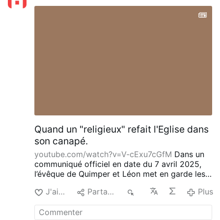
Quand un "religieux" refait l'Eglise dans
son canapé.
youtube.com/watch?v=V-cExu7cGfM
Dans un
communiqué officiel en date du 7 avril 2025,
l’évêque de Quimper et Léon met en garde les
fidèles catholiques du Finistère contre une
J'aime
Partager
8
Plus
communauté soi-disant religieuse, composée
d’hommes et de femmes se présentant comme
moines et moniales carmes venus du Brésil…