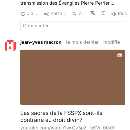
transmission des Évangiles Pierre Perrier,
sociologue, chercheur, a dressé un bilan des
J'aime
Partager
702
Plus
recherches archéologiques, linguistiques,
sociologiques, à propos de l’exactitude de la
transmission des paroles du Christ à travers les
textes des Évangiles.
jean-yves macron
le mois dernier
modifié
Les sacres de la FSSPX sont-ils
contraire au droit divin?
youtube.com/watch?v=Qv3pZ-rbKVc
00:01