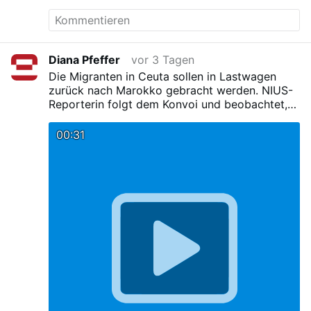
Diana Pfeffer
vor 3 Tagen
Die Migranten in Ceuta sollen in Lastwagen
zurück nach Marokko gebracht werden. NIUS-
Reporterin folgt dem Konvoi und beobachtet,
wie Dutzende von ihnen weggefahren werden.
Während der Fahrt springen dann aber mehrere
00:31
von den Lastwagen und entziehen sich so der
Rückführung.