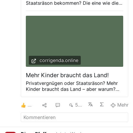
Staatsräson bekommen? Die eine wie die
andere Motivation erscheint
unbefriedigend. Unser Autor plädiert für
ein Drittes im Licht des Naturrechts.
corrigenda.online
Mehr Kinder braucht das Land!
Privatvergnügen oder Staatsräson? Mehr
Kinder braucht das Land – aber warum?
Sind Kinder eine reine
Privatangelegenheit? Oder soll man sie aus
2
1
1
561
Mehr
Staatsräson bekommen? Die eine wie die
andere Motivation erscheint
unbefriedigend. Unser Autor plädiert für
ein Drittes im Licht des Naturrechts.
Fehlende eigene Kinder und Überalterung: