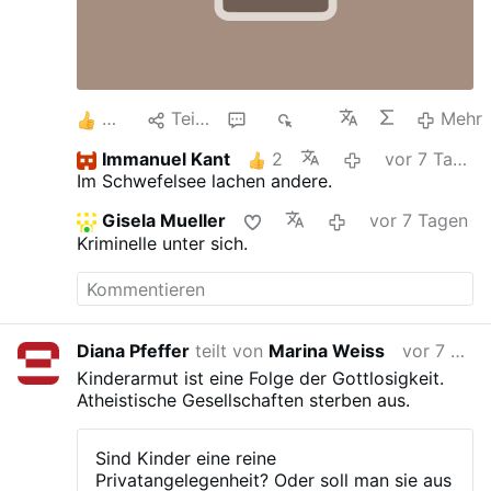
материалов сайта
Подписаться на рассылку
«Эха» Раз в неделю мы
делимся ключевыми
материалами, которые
2
Teilen
2
721
Mehr
вышли на нашем сайте.
Мнения, аналитика,
Immanuel Kant
2
vor 7 Tagen
расшифровки эфиров и
Im Schwefelsee lachen andere.
многое другое. А ещё
иногда вам будут приходить
Gisela Mueller
vor 7 Tagen
письма от наших ведущих и
Kriminelle unter sich.
гостей. Мы рекомендуем
использовать для подписки
Gmail или другие
зарубежные почтовые
сервисы — так письмо с
Diana Pfeffer
teilt von
Marina Weiss
vor 7 Tagen
большей вероятностью
Kinderarmut ist eine Folge der Gottlosigkeit.
дойдёт до вас.
Atheistische Gesellschaften sterben aus.
Sind Kinder eine reine
Privatangelegenheit? Oder soll man sie aus