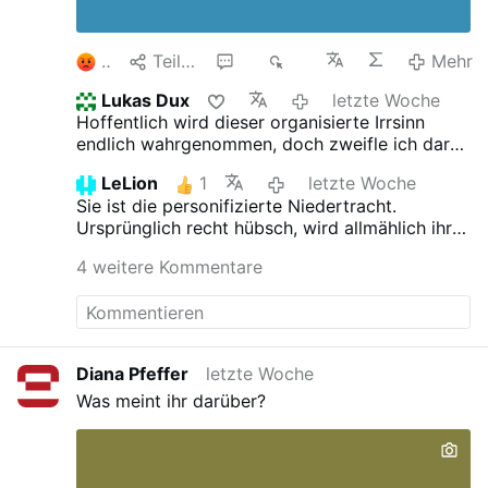
2
Teilen
6
1K
Mehr
Lukas Dux
letzte Woche
Hoffentlich wird dieser organisierte Irrsinn
endlich wahrgenommen, doch zweifle ich daran
stark.
LeLion
1
letzte Woche
Sie ist die personifizierte Niedertracht.
Ursprünglich recht hübsch, wird allmählich ihr
Inneres auf Ihrem Antlitz sichtbar.
4 weitere Kommentare
Diana Pfeffer
letzte Woche
Was meint ihr darüber?