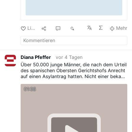
Like
2
3
2K
Mehr
Diana Pfeffer
vor 4 Tagen
Über 50.000 junge Männer, die nach dem Urteil
des spanischen Obersten Gerichtshofs Anrecht
auf einen Asylantrag hatten. Nicht einer bekam
dazu die Gelegenheit. Man schloß die Läden.
Man sortierte sie nach Willkür aus. Man
01:38
verweigerte ihnen Wasser und Brot. Dann holte
man die Armee, und trieb sie wie Vieh zurück in
ihr Land.