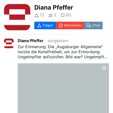
Diana Pfeffer
12
2
93
Folgen
Blockieren
Chat
Diana Pfeffer
vorgestern
Zur Erinnerung: Die „Augsburger Allgemeine”
nutzte die Kunstfreiheit, um zur Ermordung
Ungeimpfter aufzurufen. Bild warf Ungeimpfte
in einen Topf mit Nazis.