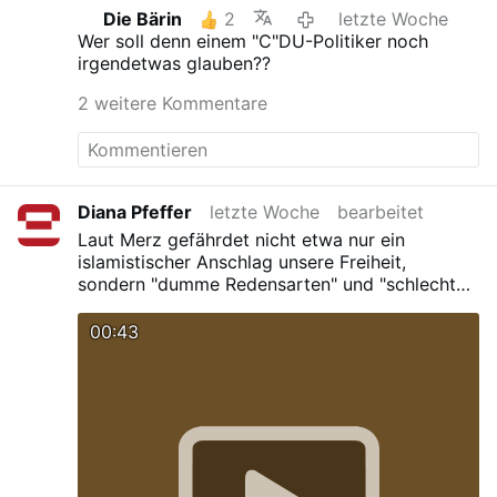
sondern auch ein
gut funktionierendes
Die Bärin
2
letzte Woche
Gewissen
und könnte
für Deutschland ein
Wer soll denn einem "C"DU-Politiker noch
rettendes Element sein oder noch werden.
Es
irgendetwas glauben??
wäre doch gelacht, wenn wir ihn nicht in die
Schlagzeilen und in eine ihm angemessene
2 weitere Kommentare
Position in unserem politischen System bringen
könnten, in der er uns allen zu helfen vermag!
Ich habe Vertrauen zu ihm und seinem offenen
Gesicht, das mir Ehrlichkeit und guten Willen
signalisiert.
Diana Pfeffer
letzte Woche
bearbeitet
Laut Merz gefährdet nicht etwa nur ein
islamistischer Anschlag unsere Freiheit,
sondern "dumme Redensarten" und "schlechte
Witze"
00:43