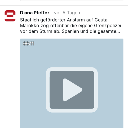
Diana Pfeffer
vor 5 Tagen
Staatlich geförderter Ansturm auf Ceuta.
Marokko zog offenbar die eigene Grenzpolizei
vor dem Sturm ab. Spanien und die gesamte
EU sollten alle Investitionen, Zahlungsströme,
Entwicklungshilfe und Tourismus für ein Jahr
00:11
aussetzen.