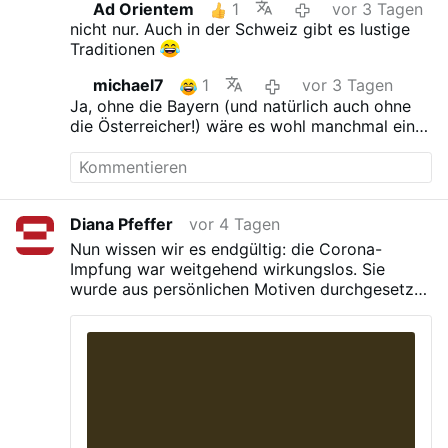
Ad Orientem
1
vor 3 Tagen
nicht nur. Auch in der Schweiz gibt es lustige
Traditionen
michael7
1
vor 3 Tagen
Ja, ohne die Bayern (und natürlich auch ohne
die Österreicher!) wäre es wohl manchmal ein
bisschen langweiliger auf Erden.
Diana Pfeffer
vor 4 Tagen
Nun wissen wir es endgültig: die Corona-
Impfung war weitgehend wirkungslos. Sie
wurde aus persönlichen Motiven durchgesetzt
um gigantische Gewinne abzusichern und
Fehlentscheidungen zu kaschieren. Die
Tagebücher von Anthony Fauci offenbaren
einen epischen Betrug.