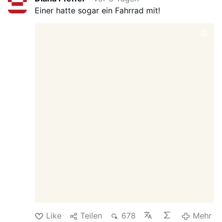
lediglich eine Enquete-Kommission ein, der
Einer hatte sogar ein Fahrrad mit!
entscheidende Befugnisse fehlen. Das
erlaubt es den damaligen
Verantwortlichen, das Corona-Narrativ
weiterhin zu kontrollieren. US-Senator
Rand Paul geht mit Amerikas Corona-
Taktgeber Nummer 1, Anthony Fauci, hart
ins Gericht. Anthony Fauci ist das Pendant
zu Christian Drosten; er leitete das US-
amerikanische Forschungszentrum
National Institute of Allergy and Infectious
Diseases (NIAID) und war der
entscheidende medizinische Berater der
US-Regierung. In den vergangenen
Wochen ist er in zentralen Fragen der
Corona-Politik mächtig unter Druck
geraten, etwa in der Frage des
Virusursprungs. Nun ist …
Like
Teilen
678
Mehr