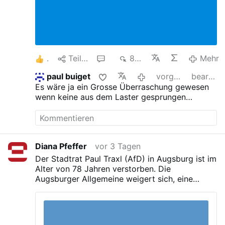
1
Teilen
1
839
Mehr
paul buiget
vorgestern
bearbeitet
Es wäre ja ein Grosse Überraschung gewesen
wenn keine aus dem Laster gesprungen
wäre.....naja...vielleicht wollten Die ja von der
Nius -Reporterin zur Grenze gefahren werden..
Diana Pfeffer
vor 3 Tagen
Der Stadtrat Paul Traxl (AfD) in Augsburg ist im
Alter von 78 Jahren verstorben. Die
Augsburger Allgemeine weigert sich, eine
Traueranzeige aufzunehmen, wirft ihm aber
sofort posthum Dreck hinterher. (aus dem TG-
Kanal Bayerische Alternative)