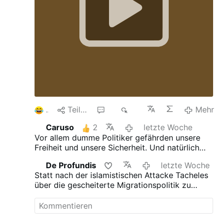
1
Teilen
2
1K
Mehr
Caruso
2
letzte Woche
Vor allem dumme Politiker gefährden unsere
Freiheit und unsere Sicherheit. Und natürlich
auch "unsere Demokratie" oder das, was von
De Profundis
letzte Woche
ihr noch übrig ist.
Statt nach der islamistischen Attacke Tacheles
über die gescheiterte Migrationspolitik zu
reden, reibt sich Merz lieber an den Kritikern
seiner Politik.