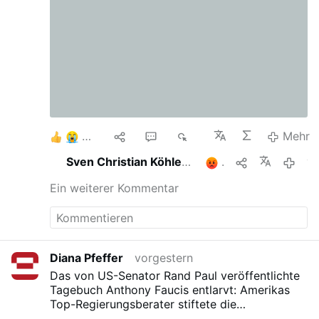
3
1
1
1K
Mehr
Sven Christian Köhler
teilt das
2
vorges
Ein weiterer Kommentar
Diana Pfeffer
vorgestern
Das von US-Senator Rand Paul veröffentlichte
Tagebuch Anthony Faucis entlarvt: Amerikas
Top-Regierungsberater stiftete die
Gesundheitsbehörde Centers for Disease