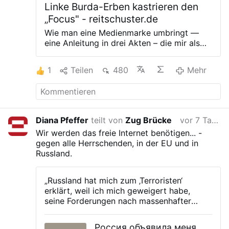
Linke Burda-Erben kastrieren den
„Focus" - reitschuster.de
Wie man eine Medienmarke umbringt —
eine Anleitung in drei Akten – die mir als
jemandem, der 16 Jahre beim Focus
gearbeitet hat, besonders wehtut. 1993 hat
1
Teilen
480
Mehr
Hubert Burda den Spiegel
herausgefordert. Mit dem „Focus“. Mit
Fakten statt linkem
Gesinnungsjournalismus. Bürgerlich statt
belehrend. Das Resultat: Eine Million Leser.
Diana Pfeffer
teilt von
Zug Brücke
vor 7 Tagen
Eine Erfolgsgeschichte. Heute ist Focus
Wir werden das freie Internet benötigen... -
bei 192.000 Exemplaren. Minus 9 Prozent
gegen alle Herrschenden, in der EU und in
allein im letzten Quartal. Und auch diese
Russland.
Zahl ist fragwürdig. Dazu unten mehr. Was
ist passiert? Akt 1: Der Patriarch wird älter,
die Erben werden wacher. Lisa und Jacob
„Russland hat mich zum ‚Terroristen‘
Burda übernehmen Anfang 2025 die
erklärt, weil ich mich geweigert habe,
operative Verantwortung im Verlag. Beide
seine Forderungen nach massenhafter
sind politisch weit links von der Mitte: Das
Überwachung und Zensur in Telegram zu
ist in einer Demokratie ihr gutes Recht, und
erfüllen.
Nach russischem Gesetz ist es mir
gerade bei Kindern, die sehr reich
Россия объявила меня