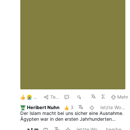
5
Teilen
6
1K
Mehr
Heribert Nuhn
3
letzte Woche
Der Islam macht bei uns sicher eine Ausnahme.
Ägypten war in den ersten Jahrhunderten
christlich, auch ganz Nordafrika, Syrien und
a.t.m
letzte Woche
bearbeitet