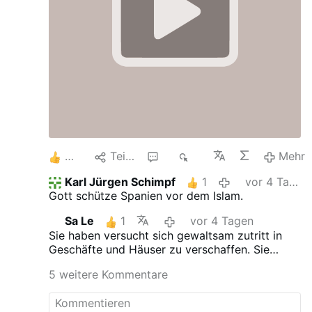
2
Teilen
7
1K
Mehr
Karl Jürgen Schimpf
1
vor 4 Tagen
Gott schütze Spanien vor dem Islam.
Sa Le
1
vor 4 Tagen
Sie haben versucht sich gewaltsam zutritt in
Geschäfte und Häuser zu verschaffen.
Sie
haben die Polizei mit Steinen beworfen.
Bitte
5 weitere Kommentare
erzählen sie doch die Wahrheit!!!
Selbst
googeln macht Schlau