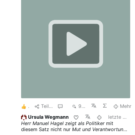
sondern von der Liebe zur Wahrheit.
Verlust des Aufenthaltstitels führen und dann
Abschiebezelle und zurück in die Heimat."
1
Teilen
4
925
Mehr
Ursula Wegmann
letzte Woche
Herr Manuel Hagel zeigt als Politiker
mit
diesem Satz nicht nur
Mut und Verantwortung
,