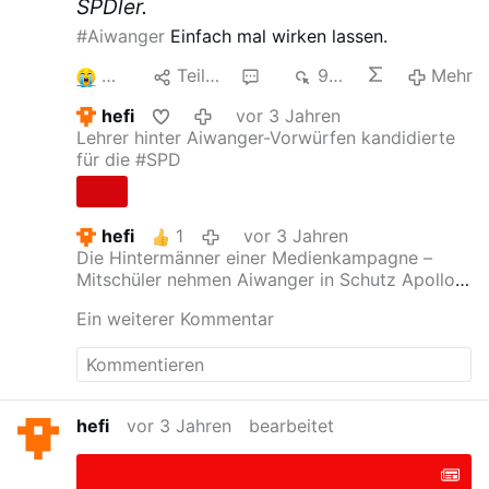
befassen, ist ganz oder teilweise auf die
SPDler.
Entscheidungen zurückzuführen, die
#Aiwanger
Einfach mal wirken lassen.
COVID hervorgebracht …
4
Teilen
3
963
Mehr
hefi
vor 3 Jahren
Lehrer hinter Aiwanger-Vorwürfen kandidierte
für die #SPD
hefi
1
vor 3 Jahren
Die Hintermänner einer Medienkampagne –
Mitschüler nehmen Aiwanger in Schutz
Apollo
News sprach mit zahlreichen ehemaligen
Ein weiterer Kommentar
Mitschülern von Hubert Aiwanger. Von einer
dezidiert rechtsextremen Gesinnung erzählt
niemand, die medialen Attacken empfinden sie
eher als befremdlich. Wiederholt weisen sie auf
den Hintergrund der Attacke auf Aiwanger hin -
hefi
vor 3 Jahren
bearbeitet
die Spur führt zur #SPD.
...