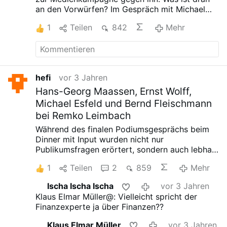
Die Gründerinnen der Marke, Nan Li und
an den Vorwürfen? Im Gespräch mit Michael
Emilia Pfohl, nutzen provokante
Mross kritisiert der Ökonom das Vorgehen der
Kreationen, um ihre »Überzeugungen«
1
Teilen
842
Mehr
Behörden gegen seine Person.
Markus Krall
auszudrücken. »Für uns ist Kleidung nicht
packt aus: Die erschütternden Fakten
…
hefi
vor 3 Jahren
Hans-Georg Maassen, Ernst Wolff,
Michael Esfeld und Bernd Fleischmann
bei Remko Leimbach
Während des finalen Podiumsgesprächs beim
Dinner mit Input wurden nicht nur
Publikumsfragen erörtert, sondern auch lebhaft
diskutiert über Klima, Wissenschaft,
1
Teilen
2
859
Mehr
Demokratie und Totalitarismus.
Hans-Georg
Maassen, Ernst Wolff, Michael Esfeld und Bernd
Ischa Ischa Ischa
vor 3 Jahren
Fleischmann bei Remko Leimbach
Klaus Elmar Müller@: Vielleicht spricht der
Finanzexperte ja über Finanzen??
Klaus Elmar Müller
vor 3 Jahren