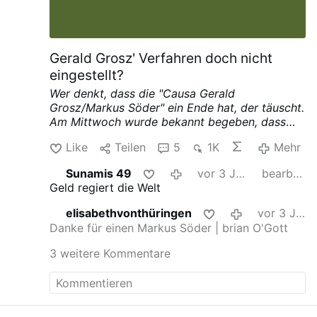
Gerald Grosz' Verfahren doch nicht
eingestellt?
Wer denkt, dass die "Causa Gerald
Grosz/Markus Söder" ein Ende hat, der täuscht.
Am Mittwoch wurde bekannt begeben, dass
das Verfahren gegen den ehemaligen Politiker
Like
Teilen
5
1K
Mehr
eingestellt wird – doch nun heißt es: Die
bayrische Justiz will ihn trotzdem anklagen. Für
Sunamis 49
vor 3 Jahren
bearbeitet
Grosz ein "einzigartiger Justizskandal".
Geld regiert die Welt
STEIERMARK. So schnell kann es gehen: Der
Auftritt
Gerald Grosz
' beim "politischen
elisabethvonthüringen
vor 3 Jahren
Aschermittwoch" der AfD im niederbayerischen
Danke für einen Markus Söder | brian O'Gott
Landkreis Deggendorf, bei dem er
Markus
Söder
unter anderem als "Corona-Autokraten"
3 weitere Kommentare
oder "Landesverräter" bezeichnete, führte
dazu, dass der CSU-Politiker und
Ministerpräsident des Freistaates Bayern
Anzeige gegen den Ex-BZÖ-Politiker erstattete.