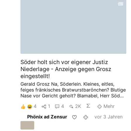
Söder holt sich vor eigener Justiz
Niederlage - Anzeige gegen Grosz
eingestellt!
Gerald Grosz
Na, Söderlein. Kleines, eitles,
feiges fränkisches Bratwurstbarönchen? Blutige
Nase vor Gericht geholt? Blamabel, Herr Söder!
Mich vor Gericht zu zerren, hat sich nicht
4
1
4
2K
Mehr
ausgezahlt. Sich mit mir anzulegen, war
vielleicht der falsche Weg. Der Ösi hat dem
Phönix ad Zensur
vor 3 Jahren
bayrischen Maulhelden eine auf das Maul
gegeben. Jetzt haben Sie es schwarz auf weiß,
amtlich: Man kann und darf Sie in gewissen