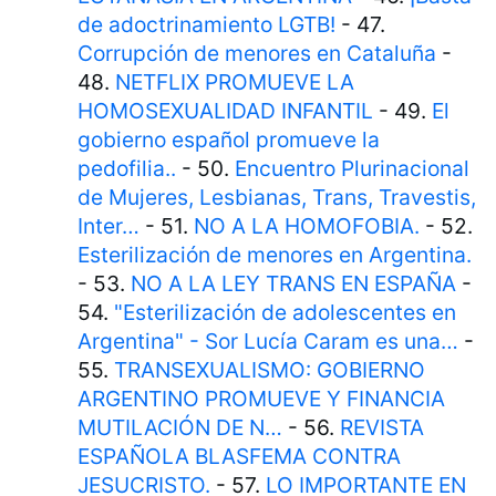
de adoctrinamiento LGTB!
- 47.
Corrupción de menores en Cataluña
-
48.
NETFLIX PROMUEVE LA
HOMOSEXUALIDAD INFANTIL
- 49.
El
gobierno español promueve la
pedofilia..
- 50.
Encuentro Plurinacional
de Mujeres, Lesbianas, Trans, Travestis,
Inter…
- 51.
NO A LA HOMOFOBIA.
- 52.
Esterilización de menores en Argentina.
- 53.
NO A LA LEY TRANS EN ESPAÑA
-
54.
"Esterilización de adolescentes en
Argentina" - Sor Lucía Caram es una…
-
55.
TRANSEXUALISMO: GOBIERNO
ARGENTINO PROMUEVE Y FINANCIA
MUTILACIÓN DE N…
- 56.
REVISTA
ESPAÑOLA BLASFEMA CONTRA
JESUCRISTO.
- 57.
LO IMPORTANTE EN