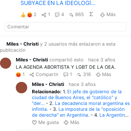
SUBYACE EN LA IDEOLOGÍ…
2
1
4
865
Más
Miles - Christi
y 2 usuarios más enlazaron a esta
publicación
Miles - Christi
compartió esto
hace 3 años
LA AGENDA ABORTISTA Y LGBT DE LA OEA.
1
Compartir
1
316
Más
Miles - Christi
hace 3 años
Relacionado:
1.
El jefe de gobierno de la
ciudad de Buenos Aires, el "católico" y
"der…
- 2.
La decadencia moral argentina es
infinita.
- 3.
La impostura de la "oposición
de derecha" en Argentina.
- 4.
La Argentina
gangrenada por la ideología feminista y
Me gusta
Más
LGBT.
- 5.
Ministerio de Salud promueve la