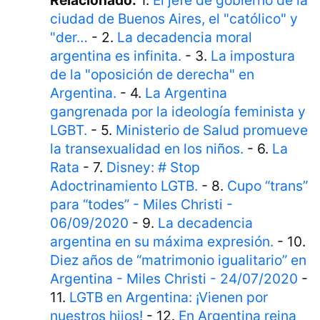
Relacionado:
1.
El jefe de gobierno de la
ciudad de Buenos Aires, el "católico" y
"der…
- 2.
La decadencia moral
argentina es infinita.
- 3.
La impostura
de la "oposición de derecha" en
Argentina.
- 4.
La Argentina
gangrenada por la ideología feminista y
LGBT.
- 5.
Ministerio de Salud promueve
la transexualidad en los niños.
- 6.
La
Rata
- 7.
Disney: # Stop
Adoctrinamiento LGTB.
- 8.
Cupo “trans”
para “todes” - Miles Christi -
06/09/2020
- 9.
La decadencia
argentina en su máxima expresión.
- 10.
Diez años de “matrimonio igualitario” en
Argentina - Miles Christi - 24/07/2020
-
11.
LGTB en Argentina: ¡Vienen por
nuestros hijos!
- 12.
En Argentina reina