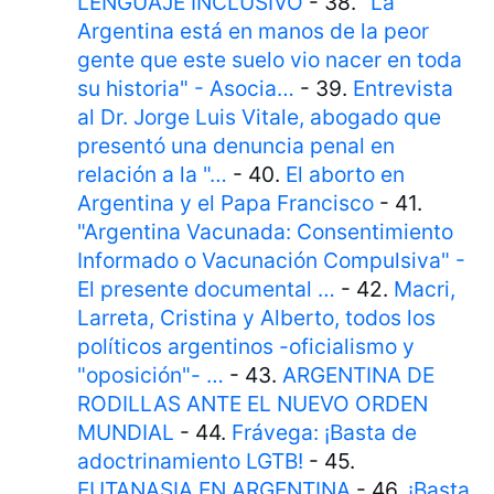
LENGUAJE INCLUSIVO
- 38.
"La
Argentina está en manos de la peor
gente que este suelo vio nacer en toda
su historia" - Asocia…
- 39.
Entrevista
al Dr. Jorge Luis Vitale, abogado que
presentó una denuncia penal en
relación a la "…
- 40.
El aborto en
Argentina y el Papa Francisco
- 41.
"Argentina Vacunada: Consentimiento
Informado o Vacunación Compulsiva" -
El presente documental …
- 42.
Macri,
Larreta, Cristina y Alberto, todos los
políticos argentinos -oficialismo y
"oposición"- …
- 43.
ARGENTINA DE
RODILLAS ANTE EL NUEVO ORDEN
MUNDIAL
- 44.
Frávega: ¡Basta de
adoctrinamiento LGTB!
- 45.
EUTANASIA EN ARGENTINA
- 46.
¡Basta