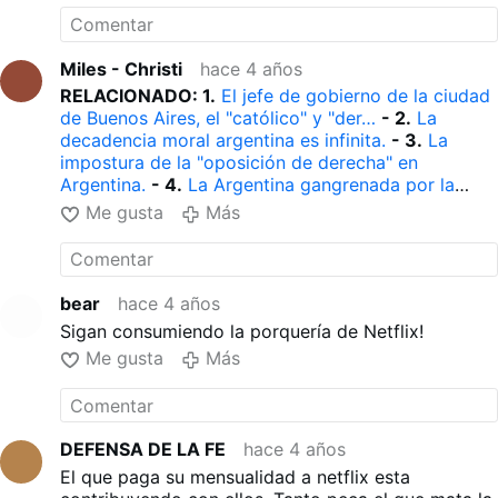
Miles - Christi
hace 4 años
RELACIONADO: 1.
El jefe de gobierno de la ciudad
de Buenos Aires, el "católico" y "der…
- 2.
La
decadencia moral argentina es infinita.
- 3.
La
impostura de la "oposición de derecha" en
Argentina.
- 4.
La Argentina gangrenada por la
ideología feminista y LGBT.
- 5.
Ministerio de Salud
Me gusta
Más
promueve la transexualidad en los niños.
- 6.
La
Rata
- 7.
Disney: # Stop Adoctrinamiento LGTB.
-
8.
Cupo “trans” para “todes” - Miles Christi -
06/09/2020
- 9.
La decadencia argentina en su
bear
hace 4 años
máxima expresión.
- 10.
Diez años de “matrimonio
Sigan consumiendo la porquería de Netflix!
igualitario” en Argentina - Miles Christi -
Me gusta
Más
24/07/2020
- 11.
LGTB en Argentina: ¡Vienen por
nuestros hijos!
- 12.
En Argentina reina la
insensatez
- 13.
"Gay" y "Trans" se casan por la
Iglesia en Argentina.
- 14.
Cupo laboral “trans” en el
DEFENSA DE LA FE
hace 4 años
Congreso.
- 15.
Francisco promueve la agenda
LGBT.
- 16.
Francisco nombró a homosexual en la
El que paga su mensualidad a netflix esta
Comisión para la Protección de los Menores
- 17.