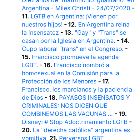
Diez años de “matrimonio igualitario” en
Argentina - Miles Christi - 24/07/2020
-
11.
LGTB en Argentina: ¡Vienen por
nuestros hijos!
- 12.
En Argentina reina
la insensatez
- 13.
"Gay" y "Trans" se
casan por la Iglesia en Argentina.
- 14.
Cupo laboral “trans” en el Congreso.
-
15.
Francisco promueve la agenda
LGBT.
- 16.
Francisco nombró a
homosexual en la Comisión para la
Protección de los Menores
- 17.
Francisco, los marcianos y la paciencia
de Dios
- 18.
PAYASOS INSENSATOS Y
CRIMINALES: NOS DICEN QUE
COMBINEMOS LAS VACUNAS …
- 19.
Disney: # Stop Adoctrinamiento LGTB
-
20.
La "derecha católica" argentina es
vomitiva.
21.
Perversos LGBT