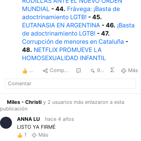
RODILLAS ANTE EL NUEVO ORDEN
MUNDIAL
- 44.
Frávega: ¡Basta de
adoctrinamiento LGTB!
- 45.
EUTANASIA EN ARGENTINA
- 46.
¡Basta
de adoctrinamiento LGTB!
- 47.
Corrupción de menores en Cataluña
-
48.
NETFLIX PROMUEVE LA
HOMOSEXUALIDAD INFANTIL
3
Compartir
5
988
Más
Miles - Christi
y 2 usuarios más enlazaron a esta
publicación
ANNA LU
hace 4 años
LISTO YA FIRMÉ
1
Más