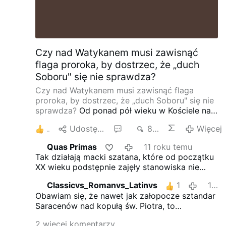
Czy nad Watykanem musi zawisnąć
flaga proroka, by dostrzec, że „duch
Soboru" się nie sprawdza?
Czy nad Watykanem musi zawisnąć flaga
proroka, by dostrzec, że „duch Soboru" się nie
sprawdza?
Od ponad pół wieku w Kościele na
Zachodzie Europy testuje się nowe, rzekomo
2
Udostępnij
4
837
Więcej
genialne rozwiązania. Otwarcie, rezygnacja z
zasad moralnych, by zadowolić wiernych,
Quas Primas
11 roku temu
wyrzucenie na śmietnik tomizmu i
Tak działają macki szatana, które od początku
scholastycznej teologii i zastąpienie ich
XX wieku podstępnie zajęły stanowiska nie
bajdurzeniem (by nie powiedzieć bełkotem)
tylko w poszczególnych Diecezjach, ale i w
Heideggera i innych filozofów współczesnych,
Classicvs_Romanvs_Latinvs
1
11 roku temu
samym Watykanie. Najpierw po cichu, a teraz
a także zastąpienie ascetyki psychoanalizą –
Obawiam się, że nawet jak załopocze sztandar
jawnie, bez ogródek, rozwalają Kościół i plują
to wszystko miało sprawić, ze Kościół będzie
Saracenów nad kopułą św. Piotra, to
katolikom w twarz.
Problem w tym, że
przyciągał nowych wiernych i lepiej głosił
moderniści nadal będą dialogowali. To jest
katolików jest naprawdę garstka i ta właśnie
Ewangelię. Skutki są jednak dokładnie
2 więcej komentarzy
zaplanowana metoda zniszczenia katolicyzmu.