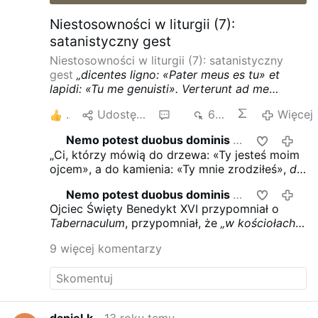
na pomysł tournee po Polsce...
mam nadzieję.
Niestosowności w liturgii (7):
satanistyczny gest
Niestosowności w liturgii (7): satanistyczny
gest
„dicentes ligno: «Pater meus es tu» et
lapidi: «Tu me genuisti».
Verterunt ad me
tergum et non faciem”.
„Ci, którzy mówią do
2
Udostępnij
11
646
Więcej
drzewa: «Ty jesteś moim ojcem»,
a do
kamienia: «Ty mnie zrodziłeś»,
do Mnie zaś
Nemo potest duobus dominis servire !
12 roku t
obracają się plecami a nie twarzą”
(
Jr
2, 27).
„Ci, którzy mówią do drzewa: «Ty jesteś moim
Bezczelnie szybko, nachalnie i bezproblemowo
ojcem»,
a do kamienia: «Ty mnie zrodziłeś»,
do
znalazł sobie drogę do polskich kościołów i
Mnie zaś obracają się plecami a nie twarzą”
(
Jr
kaplic satanistyczny gest:
wypinanie się tyłem
Nemo potest duobus dominis servire !
12 roku t
2, 27).
.
do Pana Jezusa utajonego w Najświętszym
Ojciec Święty Benedykt XVI przypomniał o
Sakramencie. Takie zachowanie nie ma
Tabernaculum
, przypomniał, że
„w kościołach
precedensu w historii Kościoła!
miejscem najświętszym
jest to, w którym
Rozpowszechnia się gest kłaniania się do
9 więcej komentarzy
przechowuje się Eucharystię”
drzewa i do kamienia (pomijamy tutaj kwestię
uprawnionych i należnych znaków rewerencji
wobec konsekrowanego ołtarza z relikwiami,
np. przez ucałowanie, co Kościół czyni od
wieków).
Pan Jezus mówi prawdę:
„Et ecce