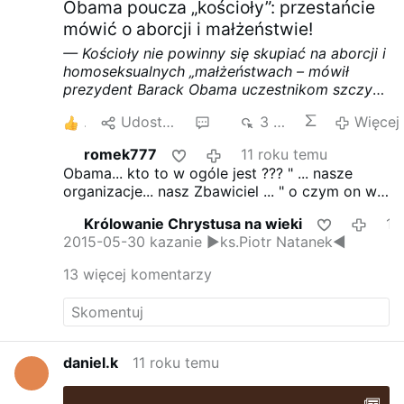
Obama poucza „kościoły”: przestańcie
mówić o aborcji i małżeństwie!
— Kościoły nie powinny się skupiać na aborcji i
homoseksualnych „małżeństwach
– mówił
prezydent Barack Obama uczestnikom szczytu
katolicko-ewangelickiego na uniwersytecie
1
Udostępnij
15
3 tys.
Więcej
Georgetown, który odbył się w zeszłym
tygodniu.
—
Według prezydenta USA
romek777
11 roku temu
chrześcijanie powinni skupić się na pomocy
Obama... kto to w ogóle jest ??? " ... nasze
ubogim.
Podczas dyskusji panelowej na temat
organizacje... nasz Zbawiciel ... " o czym on w
ubóstwa,
—
Obama skrytykował polityczne
ogóle gada ??? Coś mu się chyba pomyliło, bo
zaangażowanie wspólnot wyznaniowych i
Królowanie Chrystusa na wieki
11 roku temu
chyba nie jest kandydatem na ... nowego
koncentrowanie się na
„dzielących kwestiach
”,
2015-05-30 kazanie ►ks.Piotr Natanek◄
papieza.
—
takich jak ochrona życia oraz małżeństwa.
Stwierdził, że
— „kościoły zyskają więcej
13 więcej komentarzy
zwolenników, jeżeli skupią się na niesieniu
pomocy ludziom, żyjącym w ubóstwie.
– Myślę,
że nasze organizacje wyznaniowe powinny
bardziej zdecydowanie wypowiadać się na
temat ubóstwa, zwalczać je, a nie chwalić
–
daniel.k
11 roku temu
tłumaczył Obama.
Dodał, że kościoły powinny
także opowiedzieć się za redystrybucją