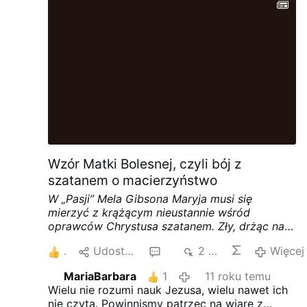
roku, w wyniku której śmierć poniosło ponad
2200 osób. Przywódcy Hamasu ogłosili w
zeszłym tygodniu, że to zawieszenie broni ma
zostać …
Więcej
Wzór Matki Bolesnej, czyli bój z
szatanem o macierzyństwo
W „Pasji” Mela Gibsona Maryja musi się
mierzyć z krążącym nieustannie wśród
oprawców Chrystusa szatanem. Zły, drżąc na
jej widok, stara się kusić w jeden tylko sposób
2
Udostępnij
15
2 tys.
Więcej
– zabić nadzieję, iż cierpienie Boga za ludzkie
grzechy ma jakiś sens. Współczesną areną
MariaBarbara
1
11 roku temu
walki z Matką Bożą stało się macierzyństwo,
Wielu nie rozumi nauk Jezusa, wielu nawet ich
którego Ona jest nieskazitelnym wzorem.
Pan
nie czyta. Powinnismy patrzec na wiare z