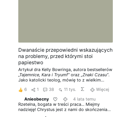
wszyscy zastanawiali się dla kogo) przebiega
bez większych zakłóceń, — a ostatnio …
Więcej
Dwanaście przepowiedni wskazujących
na problemy, przed którymi stoi
papiestwo
Artykuł dra Kelly Bowringa, autora bestsellerów
„Tajemnice, Kara i Tryumf”
oraz
„Znaki Czasu”
.
Jako katolicki teolog, mówię to z wielkim
niepokojem i proszę czytelnika, aby wysłuchał
6
1
38
11 tys.
Więcej
mnie, zanim wyciągnie własne wnioski. Dla
wiernych katolików dnia dzisiejszego jest
Anieobecny
4 lata temu
coraz bardziej i bardziej oczywistym wraz z
Rzetelna, bogata w treści praca...
Miejmy
upływem roku, że niektóre z działań i nauk
nadzieję! Chrystus jest z nami do skończenia
papieża Franciszka wzbudziły uzasadnione i
świata...
Trwajmy na modlitwie, nie
poważne obawy. Ten artykuł zachęca was do