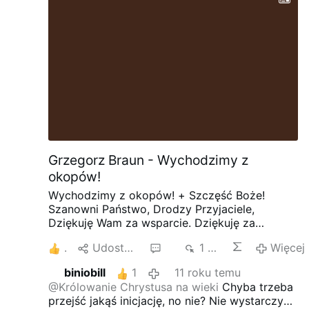
bogactwa przez państwo.
–
To jest to, o czym
mówił nasz Zbawiciel
–
tłumaczył prezydent.
Obama przyznał, że skoncentrowanie się na
walce z ubóstwem i odrzucenie …
Więcej
Grzegorz Braun - Wychodzimy z
okopów!
Wychodzimy z okopów!
+
Szczęść Boże!
Szanowni Państwo, Drodzy Przyjaciele,
Dziękuję Wam za wsparcie. Dziękuję za
wszystkie zebrane podpisy i oddane głosy.
1
Udostępnij
13
1 tys.
Więcej
Dziękuję za trud organizacji wielu dziesiątek
spotkań i kolportażu setek tysięcy ulotek. Nota
biniobill
1
11 roku temu
bene: na konto mojego komitetu wyborczego
@Królowanie Chrystusa na wieki
Chyba trzeba
wpłynęły 243 tysiące złotych – wszystkim
przejść jakąś inicjację, no nie? Nie wystarczy
donatorom: Bóg zapłać! Dziękuję realizatorom