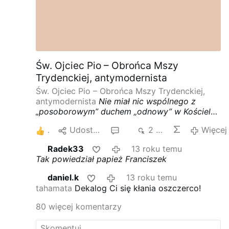
Św. Ojciec Pio – Obrońca Mszy
Trydenckiej, antymodernista
Św. Ojciec Pio – Obrońca Mszy Trydenckiej,
antymodernista
Nie miał nic wspólnego z
„posoborowym” duchem „odnowy” w Kościele.
Do końca swoich dni odprawiał Mszę
5
Udostępnij
82
2 tys.
Więcej
Trydencką (tzw. Mszę „przedsoborową”), o co
prosił władze Kościelne. Ostro krytykował
Radek33
13 roku temu
dostosowywanie życia zakonnego do tak
Tak powiedział papież Franciszek
zwanych wymogów współczesnego świata
(aggiornamento). Wymagał surowej
daniel.k
13 roku temu
obyczajowości. W głębokiej duchowości
tahamata
Dekalog Ci się kłania oszczerco!
świętego Ojca Pio (1887-1968) nie było krzty
popularnego dzisiaj charyzmatyzmu na modłę
80 więcej komentarzy
Odnowy w Duchu Świętym, Taize czy też
innych wspólnot zapożyczonych z