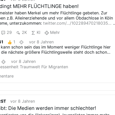
bedingt MEHR FLÜCHTLINGE haben!
meister haben Merkel um mehr
Flüchtlinge gebeten. Zur
ben z.B.
Alleinerziehende und vor allem Obdachlose in
Köln
leme, unterzukommen:
twitter.com/…/102289470218035…
29
2K
KI
Mehr
61
1
vor 8 Jahren
s kann schon sein das im Moment weniger Flüchtlinge hier
die nächste größere Flüchtlingswelle steht doch schon
ür
vor 8 Jahren
sessenheit Traumwelt Für Migranten
mentare
RST
vor 8 Jahren
ibt: Die Medien werden immer schlechter!
sentierten uns die (linksgrünen)
Journalisten immer mehr