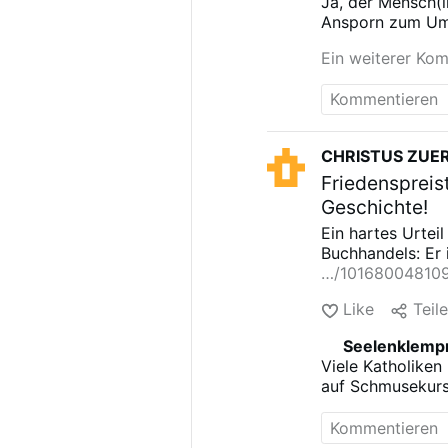
Ja, der Mensch(l
Schönheit des me
Ansporn zum Um
Ausstellung darf
Leiche an den Al
Ein weiterer Ko
verloren und lauf
plastinierten Kö
Diese sind echte
ehrfurchtsvoll 
@Tina 13
@Koso
CHRISTUS ZUE
@Eremitin
@Eug
Friedenspreis
Austriaco @Carl
Geschichte!
Ein hartes Urtei
Buchhandels:
Er 
…/10168004810
Like
Teil
Seelenklemp
Viele Katholiken
auf Schmusekurs