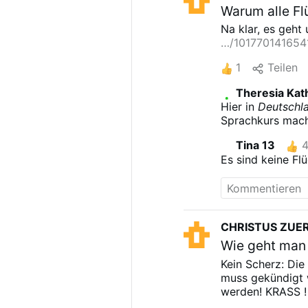
Warum alle F
Na klar, es geht 
…/10177014165
1
Teilen
Theresia Kat
Hier in
Deutschla
Sprachkurs macht
wandert man ebe
Tina 13
trotzdem und all
Es sind keine Flü
@Vered Lavan
@
CHRISTUS ZUE
Wie geht man 
Kein Scherz: Die
muss gekündigt
werden!
KRASS !