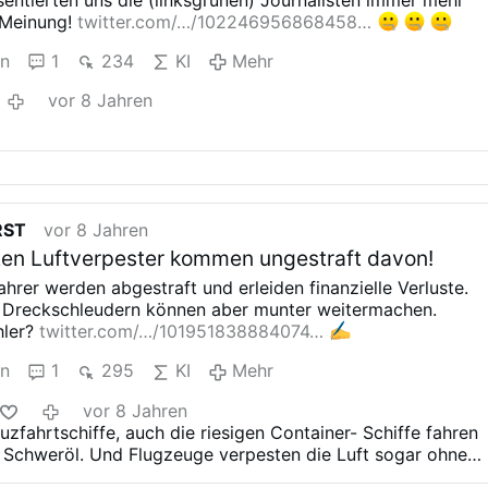
 Meinung!
twitter.com/…/102246956868458…
en
1
234
KI
Mehr
vor 8 Jahren
RST
vor 8 Jahren
en Luftverpester kommen ungestraft davon!
fahrer werden abgestraft
und erleiden finanzielle Verluste.
 Dreckschleudern können aber
munter weitermachen.
hler?
twitter.com/…/101951838884074…
en
1
295
KI
Mehr
vor 8 Jahren
uzfahrtschiffe, auch die riesigen Container-
Schiffe fahren
 Schweröl.
Und Flugzeuge verpesten die Luft sogar ohne
n zu müssen (Flugbenzin unbesteuert, normales
Benzin fast