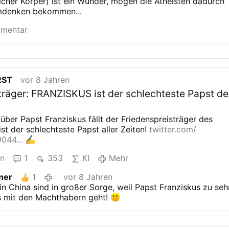
icher Körper) ist ein Wunder, mögen die Atheisten dadurch
nschlichen Körpers darstellen zu wollen!
Eine solche
denken bekommen...
 man gar nicht besuchen, geschweige denn eine plastiniert
tar holen!
Die
NOM Priester haben bereits jedes Augenmaß
mmentar
en voll in die satanische Afterkirche hinein
Diese
rper sind der
Gegenentwurf des Teufels zu den Reliquien!
 Körperteile von
Heiligen
und werden in der Regel
verhüllt@Viandonta @piaktarina
@Vered Lavan
@Gestas
var
@kontiki
@CollarUri
@CHRISTUS ZUERST
@Schäfchen
RST
vor 8 Jahren
enia-Sarto @Ratzi @NAViCULUM @hooton-plan @Juan
träger: FRANZISKUS ist der schlechteste Papst de
us @a.t.m
l über Papst Franziskus
fällt der Friedenspreisträger des
ist der schlechteste Papst aller Zeiten!
twitter.com/
9044…
en
1
353
KI
Mehr
ner
1
vor 8 Jahren
 in China sind in großer Sorge,
weil Papst Franziskus zu seh
 mit den
Machthabern geht!