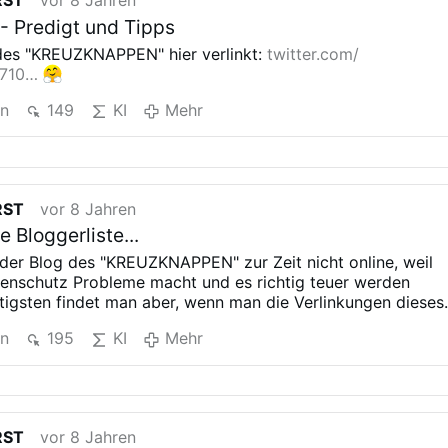
RST
vor 8 Jahren
 - Predigt und Tipps
is des "KREUZKNAPPEN"
hier verlinkt:
twitter.com/
6710…
en
149
KI
Mehr
RST
vor 8 Jahren
e Bloggerliste...
ie der Blog des "KREUZKNAPPEN"
zur Zeit nicht online, weil
tenschutz
Probleme macht und es richtig teuer werden
tigsten findet man aber, wenn man die
Verlinkungen dieses
ickt!
twitter.com/…/101743529304828…
en
195
KI
Mehr
RST
vor 8 Jahren