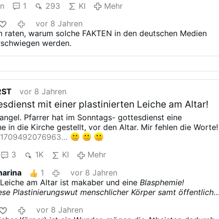
en
1
293
KI
Mehr
vor 8 Jahren
 raten,
warum solche FAKTEN in den deutschen Medien
rschwiegen werden.
RST
vor 8 Jahren
dienst mit einer plastinierten Leiche am Altar!
angel. Pfarrer hat im Sonntags-
gottesdienst eine
he in die Kirche
gestellt, vor den Altar.
Mir fehlen die Worte!
101709492076963…
3
1K
KI
Mehr
harina
1
vor 8 Jahren
e Leiche am Altar ist makaber und eine
Blasphemie!
ese Plastinierungswut menschlicher Körper samt öffentliche
 satanische Erfindung!
Der Teufel will den Körper auf eine
vor 8 Jahren
arstellen, unter dem Vorwand die Komplexität und