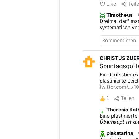
Like
Teil
Timotheus
Dreimal darf man
systematisch ve
CHRISTUS ZUE
Sonntagsgottes
Ein deutscher ev
plastinierte Leic
twitter.com/…/
1
Teilen
Theresia Kat
Eine plastiniert
Überhaupt ist di
Ausstellung eine
piakatarina
perverse
Weise
d