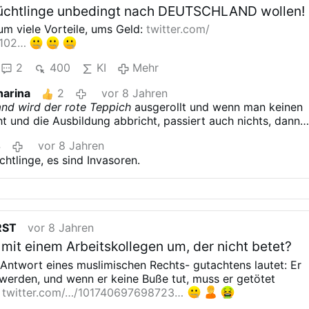
lüchtlinge unbedingt nach DEUTSCHLAND wollen!
um viele Vorteile,
ums Geld:
twitter.com/
4102…
2
400
KI
Mehr
harina
2
vor 8 Jahren
nd wird der rote Teppich
ausgerollt und wenn man keinen
 und die Ausbildung abbricht, passiert auch nichts, dann
n ins deutsche Sozialnetz ein! Handy etc hat man doch
4
vor 8 Jahren
es andere wird weiter bezahlt!
@Tina 13
@diana 1
@Gestas
chtlinge, es sind Invasoren.
CHRISTUS ZUERST
RST
vor 8 Jahren
mit einem Arbeitskollegen um, der nicht betet?
 Antwort eines muslimischen Rechts-
gutachtens lautet: Er
 werden, und wenn
er keine Buße tut, muss er getötet
twitter.com/…/101740697698723…