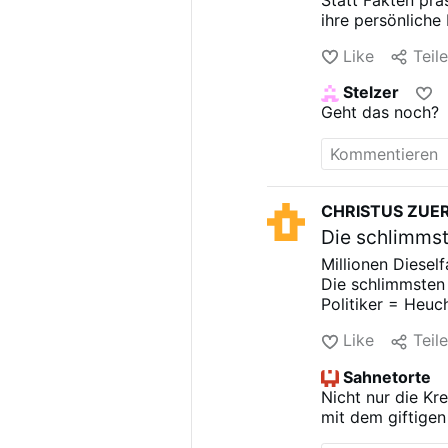
ihre persönliche
Like
Teil
Stelzer
Geht das noch?
CHRISTUS ZUE
Die schlimmst
Millionen Diesel
Die schlimmsten
Politiker = Heuc
Like
Teil
Sahnetorte
Nicht nur die Kre
mit dem giftigen
Steuern
bezahle