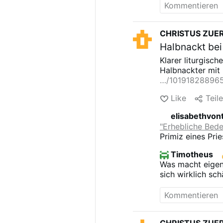
Euro Steuern pro 
akzeptieren?
CHRISTUS ZUE
Halbnackt bei
Klarer liturgisch
Halbnackter
mit
…/10191828896
Like
Teil
elisabethvon
"Erhebliche Bed
Primiz eines Pri
hat bleibende e
Timotheus
Gottesdienste
A
Was macht eigent
Donnerstag zur E
sich wirklich sc
in der Augs...[
me