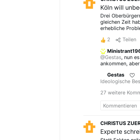
Köln will un
Drei Oberbürger
gleichen Zeit ha
erhebliche Prob
2
Teilen
Ministrant19
@Gestas
, nun e
ankommen, aber 
wieder vor der T
Gestas
Ideologische Be
27 weitere Kom
CHRISTUS ZUE
Experte schre
Statt Fakten prä