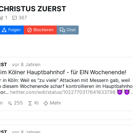
CHRISTUS ZUERST
1
367
Folgen
Blockieren
Chat
RST
vor 8 Jahren
im Kölner Hauptbahnhof - für EIN Wochenende!
in Köln: Weil es "zu viele"
Attacken mit Messern gab, weil
n
diesem Wochenende scharf kontrollieren im
Hauptbahnhof
r...
twitter.com/wdr/status/1022770317641633798
en
255
KI
Mehr
RST
vor 8 Jahren