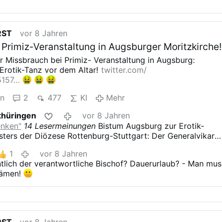
Liter).
Was soll man noch zu Politikern sagen, die das
RST
vor 8 Jahren
 Primiz-Veranstaltung in Augsburger Moritzkirche
er Missbrauch bei Primiz-
Veranstaltung in Augsburg:
 Erotik-Tanz vor dem Altar!
twitter.com/
5157…
en
2
477
KI
Mehr
thüringen
vor 8 Jahren
enken"
14 Lesermeinungen
Bistum Augsburg zur Erotik-
esters der Diözese Rottenburg-Stuttgart: Der Generalvikar
rhebliche Bedenken gegen diese Form experimenteller
1
vor 8 Jahren
ugsburg (kath.net) Das Bistum Augsburg hat sich am
lich der verantwortliche Bischof?
Dauerurlaub? - Man mus
rotik-Primiz eines Neupriesters aus der Diözese Rottenbur
hämen!
hr
]