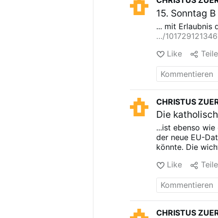
CHRISTUS ZUE
15. Sonntag B
... mit Erlaubn
…/10172912134
Like
Teil
CHRISTUS ZUE
Die katholisch
...ist ebenso w
der neue EU-Da
könnte.
Die wich
Artikels alle ankl
Like
Teil
CHRISTUS ZUE